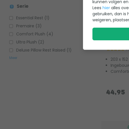
kunnen volgen en 
Serie
Lees
hier
alles ove
gebruiken, dan is 
Essential Rest (1)
weigeren, plaatse
Premaire (3)
Intex Com
Comfort Plush (4)
Queensiz
Ultra Plush (2)
2
Deluxe Pillow Rest Raised (1)
Meer
203 x 152
Ingebouw
Comfortn
44,95