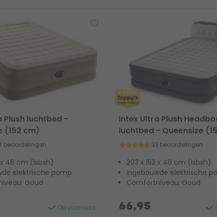
a Plush luchtbed -
Intex Ultra Plush Headb
e (152 cm)
luchtbed - Queensize (1
9 beoordelingen
33 beoordelingen
 x 46 cm (lxbxh)
203 x 152 x 46 cm (lxbxh)
de elektrische pomp
Ingebouwde elektrische 
niveau: Goud
Comfortniveau: Goud
66,95
Op voorraad