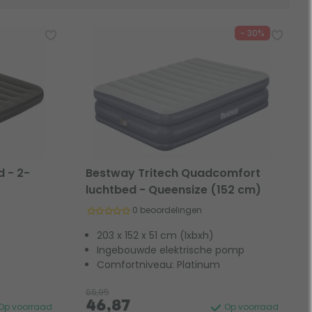
- 30%
d - 2-
Bestway Tritech Quadcomfort
luchtbed - Queensize (152 cm)
0 beoordelingen
203 x 152 x 51 cm (lxbxh)
Ingebouwde elektrische pomp
Comfortniveau: Platinum
66,95
46,87
Op voorraad
Op voorraad