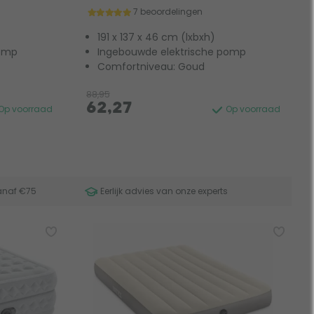
7 beoordelingen
191 x 137 x 46 cm (lxbxh)
pomp
Ingebouwde elektrische pomp
Comfortniveau: Goud
88,95
62,27
Op voorraad
Op voorraad
anaf €75
Eerlijk advies van onze experts