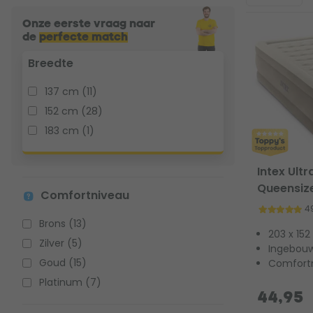
Onze eerste vraag naar
de
perfecte match
Breedte
137 cm (11)
152 cm (28)
183 cm (1)
Intex Ultr
Queensiz
Comfortniveau
4
Brons (13)
203 x 152
Zilver (5)
Ingebouw
Goud (15)
Comfort
Platinum (7)
44,95