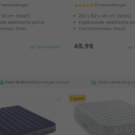
2 beoordelingen
30 beoordelingen
 x 33 cm (lxbxh)
203 x 152 x 46 cm (lxbxh)
de elektrische pomp
Ingebouwde elektrische 
iveau: Zilver
Comfortniveau: Goud
45,95
Op voorraad
Voor 18:00
besteld, morgen in huis
*
Gratis verzending v
Topper