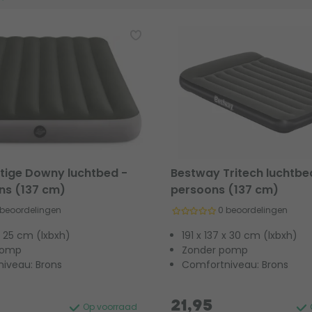
stige Downy luchtbed -
Bestway Tritech luchtbe
ns (137 cm)
persoons (137 cm)
 beoordelingen
0 beoordelingen
 x 25 cm (lxbxh)
191 x 137 x 30 cm (lxbxh)
pomp
Zonder pomp
iveau: Brons
Comfortniveau: Brons
21,95
Op voorraad