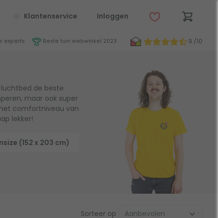
Klantenservice
Inloggen
9 /10
 experts
Beste tuin webwinkel 2023
s luchtbed de beste
mperen, maar ook super
n het comfortniveau van
ap lekker!
size (152 x 203 cm)
Sorteer op