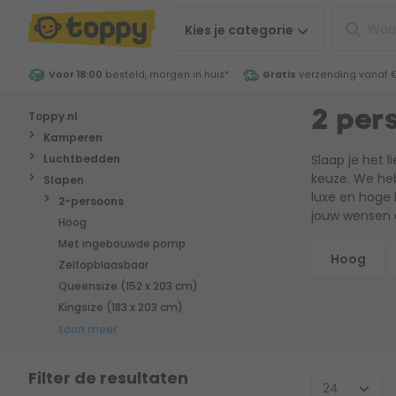
Kies je
categorie
Voor 18:00
besteld, morgen in huis
*
Gratis
verzending vanaf 
Toppy.nl
2 per
Kamperen
Luchtbedden
Slaap je het 
keuze. We he
Slapen
luxe en hoge 
2-persoons
jouw wensen e
Hoog
Met ingebouwde pomp
Hoog
Zelfopblaasbaar
Queensize (152 x 203 cm)
Kingsize (
Kingsize (183 x 203 cm)
toon meer
Filter de resultaten