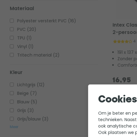
Materiaal
Polyester versterkt PVC (16)
Intex Cla
PVC (20)
2-persoo
TPU (1)
4
Vinyl (1)
191 x 137
Tritech material (2)
Zonder 
Comfortn
Kleur
16,95
Lichtgrijs (12)
Beige (7)
Cookies
Blauw (5)
Grijs (3)
Om je beter en per
Grijs/blauw (3)
technieken. Naast
ook analytische c
Meer
Ook plaatsen we p