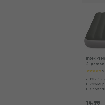
Intex Pre
2-persoo
0
191 x 137
Zonder 
Comfortn
14,95