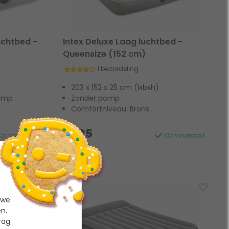
uchtbed -
Intex Deluxe Laag luchtbed -
Queensize (152 cm)
1 beoordeling
203 x 152 x 25 cm (lxbxh)
pomp
Zonder pomp
Comfortniveau: Brons
17,95
Op voorraad
Op voorraad
- 10%
 we
n.
rag