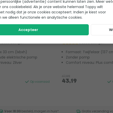
persoonlijke (advertentie) content kunnen laten zien. Meer we
r ons cookiebeleid. Als je onze website helemaal Toppy wilt
het nodig dat je onze cookies accepteert. Indien je kiest voor
n we alleen functionele en analytische cookies.
fort Plush luchtbed -
Campingaz Quickbed C
Accepteer
W
e (152 cm)
luchtbed - Tweepersoo
2 beoordelingen
0 beoordelingen
 x 33 cm (lxbxh)
Formaat: Twijfelaar (137 c
de elektrische pomp
Zonder pomp
iveau: Zilver
Comfort niveau: Plus comf
47,99
43,19
Op voorraad
Voor 18:00
besteld, morgen in huis
*
Gratis verzending v