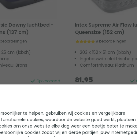
ssic Downy luchtbed -
Intex Supreme Air Flow l
ns (137 cm)
Queensize (152 cm)
 beoordelingen
9 beoordelingen
 x 25 cm (lxbxh)
203 x 152 x 51 cm (lxbxh)
pomp
Ingebouwde elektrische 
iveau: Brons
Comfortniveau: Platinum
81,95
Op voorraad
soonlijker te helpen, gebruiken wij cookies en vergelijkbare
 functionele cookies, waardoor de website goed werkt, plaatsen
ookies om onze website elke dag weer een beetje beter te make
ersoonlijke cookies zodat wij en derde partijen jouw internetged