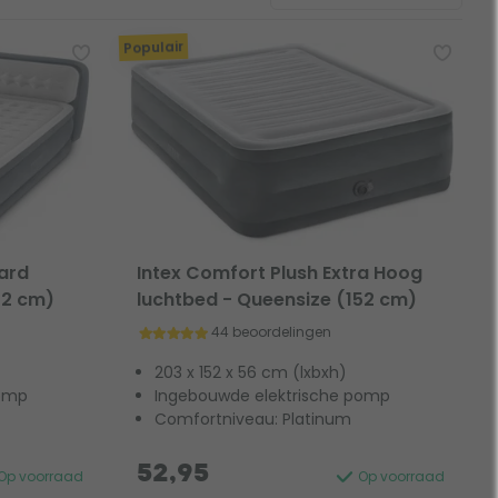
Populair
oard
Intex Comfort Plush Extra Hoog
52 cm)
luchtbed - Queensize (152 cm)
44 beoordelingen
203 x 152 x 56 cm (lxbxh)
pomp
Ingebouwde elektrische pomp
Comfortniveau: Platinum
52,95
Op voorraad
Op voorraad