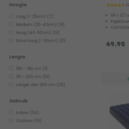
Hoogte
2
191 x 137
Laag (< 25cm) (7)
Ingebouw
Medium (25-40cm) (9)
Comfortn
Hoog (40-50cm) (13)
Extra hoog (> 50cm) (11)
49,95
Lengte
180 - 190 cm (1)
191 - 200 cm (10)
Langer dan 200 cm (29)
Gebruik
Indoor (34)
Outdoor (13)