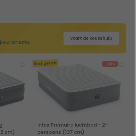
Start de keuzehulp
ouw situatie.
Best getest
- 30%
g
Intex Premaire luchtbed - 2-
52 cm)
persoons (137 cm)