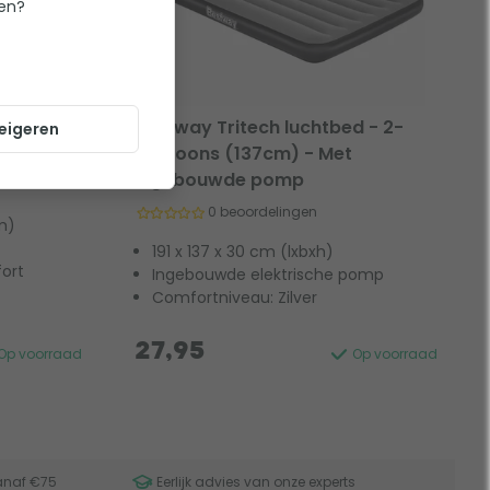
ten?
ompact
Bestway Tritech luchtbed - 2-
eigeren
ns
persoons (137cm) - Met
ingebouwde pomp
0 beoordelingen
m)
191 x 137 x 30 cm (lxbxh)
ort
Ingebouwde elektrische pomp
Comfortniveau: Zilver
27,95
Op voorraad
Op voorraad
anaf €75
Eerlijk advies van onze experts