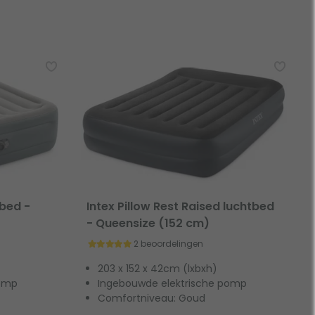
tbed -
Intex Pillow Rest Raised luchtbed
- Queensize (152 cm)
2 beoordelingen
203 x 152 x 42cm (lxbxh)
pomp
Ingebouwde elektrische pomp
Comfortniveau: Goud