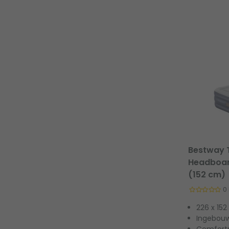
Bestway T
Headboar
(152 cm)
0
226 x 152
Ingebouw