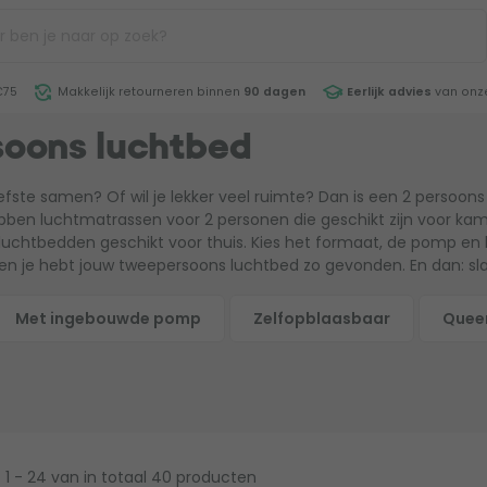
€75
Makkelijk retourneren binnen
90 dagen
Eerlijk advies
van onze
soons luchtbed
liefste samen? Of wil je lekker veel ruimte? Dan is een 2 persoon
bben luchtmatrassen voor 2 personen die geschikt zijn voor ka
luchtbedden geschikt voor thuis. Kies het formaat, de pomp e
n je hebt jouw tweepersoons luchtbed zo gevonden. En dan: sla
Met ingebouwde pomp
Zelfopblaasbaar
Queen
183 x 203 cm)
1 - 24
van in totaal 40 producten