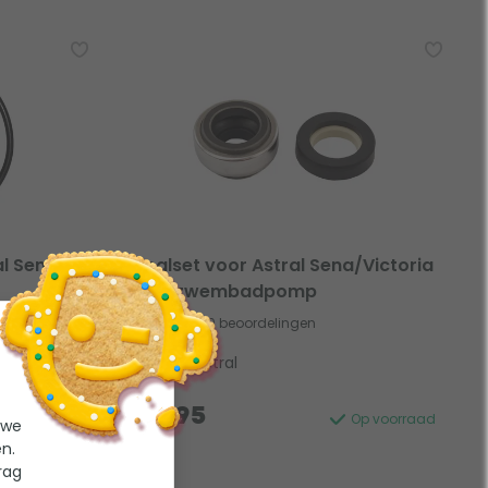
al Sena
Sealset voor Astral Sena/Victoria
Plus zwembadpomp
0 beoordelingen
Merk: Astral
29,95
Op voorraad
Op voorraad
 we
n.
rag