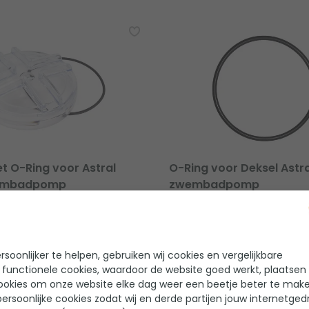
t O-Ring voor Astral
O-Ring voor Deksel Astr
embadpomp
zwembadpomp
 beoordelingen
0 beoordelingen
ral
Merk: Astral
soonlijker te helpen, gebruiken wij cookies en vergelijkbare
12,95
Op voorraad
 functionele cookies, waardoor de website goed werkt, plaatsen
ookies om onze website elke dag weer een beetje beter te make
ersoonlijke cookies zodat wij en derde partijen jouw internetged