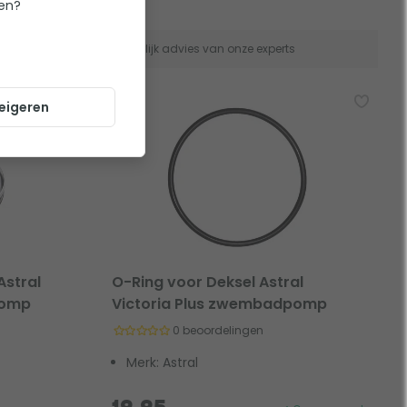
ten?
anaf €75
Eerlijk advies van onze experts
eigeren
Astral
O-Ring voor Deksel Astral
pomp
Victoria Plus zwembadpomp
0 beoordelingen
Merk: Astral