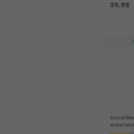
39,95
Astral B
watertes
3