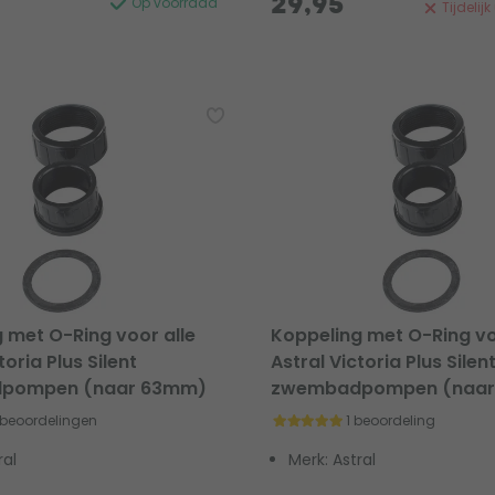
29,95
Op voorraad
Tijdelij
 met O-Ring voor alle
Koppeling met O-Ring vo
toria Plus Silent
Astral Victoria Plus Silen
pompen (naar 63mm)
zwembadpompen (naa
 beoordelingen
1 beoordeling
ral
Merk: Astral