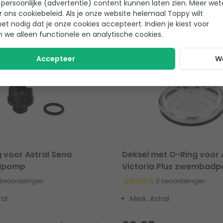
persoonlijke (advertentie) content kunnen laten zien. Meer we
r ons cookiebeleid. Als je onze website helemaal Toppy wilt
het nodig dat je onze cookies accepteert. Indien je kiest voor
Voor 18:00
besteld, morgen in huis
*
Gratis verzending v
n we alleen functionele en analytische cookies.
Accepteer
W
 voor Astral Sena
Deksel met O-Ring voor 
dpomp
Victoria Plus zwembad
 beoordelingen
0 beoordelingen
ral
Merk: Astral