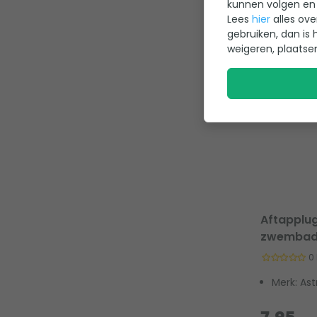
kunnen volgen en 
Lees
hier
alles ove
gebruiken, dan is 
weigeren, plaatse
Aftapplug
zwemba
0
Merk: Ast