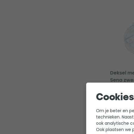
Deksel me
Sena zw
0
Cookies
Merk: Ast
Om je beter en per
29,95
technieken. Naast
ook analytische c
Ook plaatsen we p