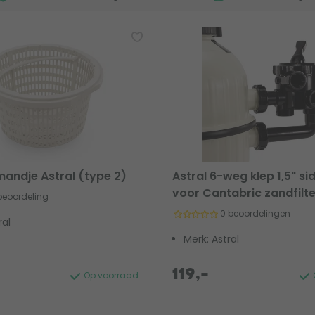
andje Astral (type 2)
Astral 6-weg klep 1,5" s
voor Cantabric zandfilte
 beoordeling
0 beoordelingen
ral
Merk: Astral
119,-
Op voorraad