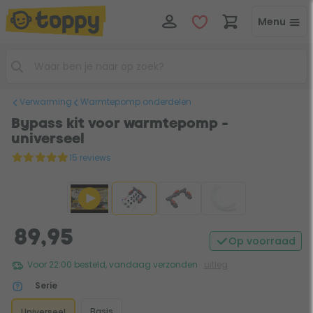
Menu
Verwarming
Warmtepomp onderdelen
Bypass kit voor warmtepomp -
universeel
15 reviews
89,95
Op voorraad
Voor 22:00 besteld, vandaag verzonden
uitleg
Serie
Basis
Universeel