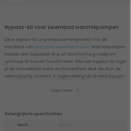
Bypass-kit voor zwembad warmtepompen
Deze bypass-kit is speciaal samengesteld voor de
installatie van
zwembad warmtepompen
. Warmtepompen
hebben een bepaalde druk en doorstroming nodig om
optimaal te kunnen functioneren. Met een bypass-kit regel
je de hoeveelheid water en hoeveelheid druk die door de
warmtepomp stroomt. In tegenstelling tot andere bypass-
kits wordt deze bypass-kit ook geleverd met voldoende
Lees meer
PVC buis en zwembadslang (38mm) om de warmtepomp
goed aan te kunnen sluiten. Met dit pakket ben je dus
helemaal klaar.
Belangrijkste specificaties
Wanneer je geen bypass-kit gebruikt, is de doorstroming
niet goed. En dat heeft gevolgen voor het
rendement van
Merk
W'eau