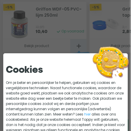
-5%
-5%
Griffon WDF-05 PVC-
Grif
lijm 250ml
tap
10,95
3,-
Op voorraad
10,40
2,8
Bekijk product
Bekijk prod
1x Bypass kit voor warmtepomp - universeel
Cookies
Om je beter en persoonlijker te helpen, gebruiken wij cookies en
vergelijkbare technieken. Naast functionele cookies, waardoor de
website goed werkt, plaatsen we ook analytische cookies om onze
Voeg producten toe
website elke dag weer een beetje beter te maken. Ook plaatsen we
persoonlijke cookies zodat wij en derde partijen jouw
internetgedrag kunnen volgen en persoonlijke (advertentie)
content kunnen laten zien. Meer weten? Lees
hier
alles over ons
cookiebeleid. Als je onze website helemaal Toppy wilt gebruiken,
€
0,-
korting
dan is het nodig dat je onze cookies accepteert. Indien je kiest voor
89,95
weigeren, plaatsen we alleen functionele en analytische cookies.