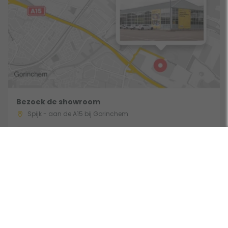
Bezoek de showroom
Spijk - aan de A15 bij Gorinchem
Route & Openingstijden