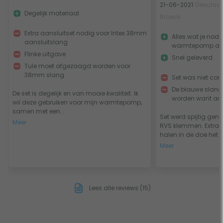
21-06-2021
Geschrev
Degelijk materiaal
Broeck
Extra aansluitset nodig voor Intex 38mm
Alles wat je nodi
aansluitslang
warmtepomp aan 
Flinke uitgave
Snel geleverd.
Tule moet afgezaagd worden voor
38mm slang
Set was niet com
De blauwe slang
De set is degelijk en van mooie kwaliteit. Ik
worden want and
wil deze gebruiken voor mijn warmtepomp,
samen met een...
Set werd spijtig gen
Meer
RVS klemmen. Extra
halen in de doe het z.
Meer
Lees alle reviews (15)