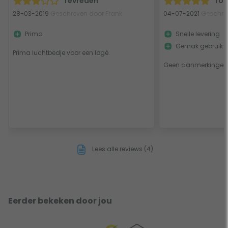
Tevreden
To
28-03-2019
Geschreven door Frank
04-07-2021
Geschrev
Prima
Snelle levering
Gemak gebruik w
Prima luchtbedje voor een logé.
Geen aanmerkingen,
Lees alle reviews (4)
Eerder bekeken door jou