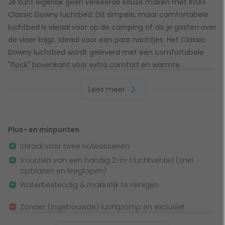
Je kunt eigenlijk geen verkeerde keuze maken met Intex
Classic Downy luchtbed. Dit simpele, maar comfortabele
luchtbed is ideaal voor op de camping of als je gasten over
de vloer krijgt. Ideaal voor een paar nachtjes. Het Classic
Downy luchtbed wordt geleverd met een comfortabele
"flock" bovenkant voor extra comfort en warmte.
Daarnaast houdt de bovenkant hierdoor eventuele lakens
Lees meer
op zijn plek. Ook is het Classic Downy luchtbed makkelijk
schoon te maken en waterproof voor outdoor gebruik. De
Classic Downy is het luchtbed voor iedereen die een simpel
luchtbed zoekt, tegen een superscherpe prijs. Wel heb je
Plus- en minpunten
nog een aparte luchtpomp nodig, anders blaas je jezelf
Ideaal voor twee volwassenen
namelijk helemaal suf!
Voorzien van een handig 2-in-1 luchtventiel (snel
opblazen en leeglopen)
Waterbestendig & makkelijk te reinigen
Zonder (ingebouwde) luchtpomp en exclusief
opbergtas