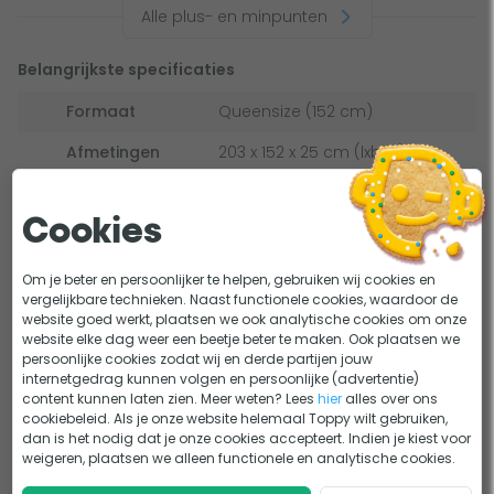
Niet geschikt voor langdurig of continu gebruik
Alle plus- en minpunten
Belangrijkste specificaties
Formaat
Queensize (152 cm)
Afmetingen
203 x 152 x 25 cm (lxbxh)
Gewicht
4 kilogram
Cookies
Maximale
272 kg
belasting
Om je beter en persoonlijker te helpen, gebruiken wij cookies en
Inclusief
Zonder pomp
vergelijkbare technieken. Naast functionele cookies, waardoor de
website goed werkt, plaatsen we ook analytische cookies om onze
luchtpomp
website elke dag weer een beetje beter te maken. Ook plaatsen we
Bekijk alle specificaties
persoonlijke cookies zodat wij en derde partijen jouw
Comfortniveau
Brons
internetgedrag kunnen volgen en persoonlijke (advertentie)
Lastig kiezen?
content kunnen laten zien. Meer weten? Lees
hier
alles over ons
cookiebeleid. Als je onze website helemaal Toppy wilt gebruiken,
Welk luchtbed kiezen? 6 tips om de topper zó te
dan is het nodig dat je onze cookies accepteert. Indien je kiest voor
KEUZEHULP
weigeren, plaatsen we alleen functionele en analytische cookies.
vinden!
Welk luchtbed ligt het beste? Toppers testen het uit!
ADVIES