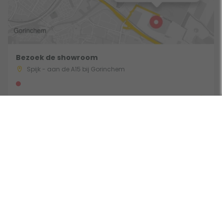
Bezoek de showroom
Spijk - aan de A15 bij Gorinchem
Route & Openingstijden
Volg ons: