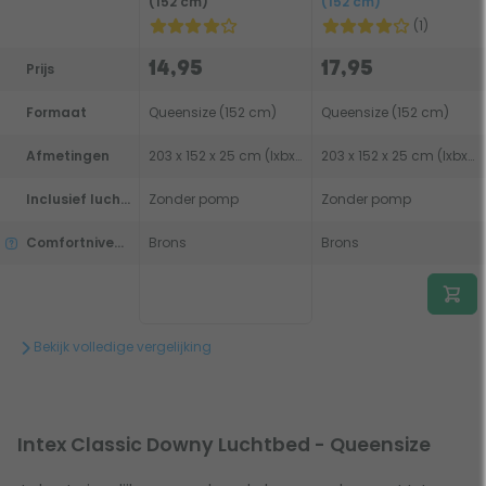
(152 cm)
(152 cm)
(1)
14,95
17,95
Prijs
Formaat
Queensize (152 cm)
Queensize (152 cm)
Afmetingen
203 x 152 x 25 cm (lxbxh)
203 x 152 x 25 cm (lxbxh)
Inclusief luchtpomp
Zonder pomp
Zonder pomp
Comfortniveau
Brons
Brons
Bekijk volledige vergelijking
Intex Classic Downy Luchtbed - Queensize