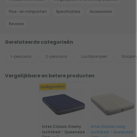
Plus- en minpunten
Specificaties
Accessoires
Reviews
Gerelateerde categorieën
1-persoons
2-persoons
Luchtpompen
Slaapm
Vergelijkbare en betere producten
huidig product
Intex Classic Downy
Intex Deluxe Laag
luchtbed - Queensize
luchtbed - Queensize