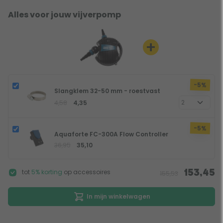
Alles voor jouw vijverpomp
+
-5%
Slangklem 32-50 mm - roestvast
4,58
4,35
-5%
Aquaforte FC-300A Flow Controller
36,95
35,10
tot
5% korting
op accessoires
153,45
155,53
In mijn winkelwagen