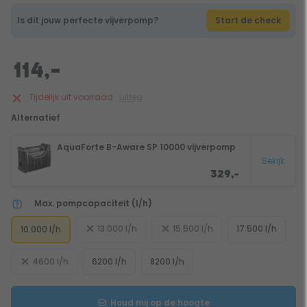
Is dit jouw perfecte vijverpomp?
Start de check
114,-
Tijdelijk uit voorraad
uitleg
Alternatief
AquaForte B-Aware SP 10000 vijverpomp
Bekijk
329,-
Max. pompcapaciteit (l/h)
13.000 l/h
15.500 l/h
17.500 l/h
10.000 l/h
4600 l/h
6200 l/h
8200 l/h
Houd mij op de hoogte