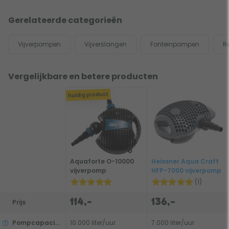
Gerelateerde categorieën
Vijverpompen
Vijverslangen
Fonteinpompen
R
Vergelijkbare en betere producten
huidig product
Aquaforte O-10000
Heissner Aqua Craft
vijverpomp
HFP-7000 vijverpomp
(1)
114,-
136,-
Prijs
Pompcapaciteit
10.000 liter/uur
7.000 liter/uur