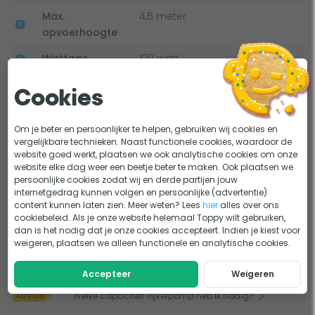
maximale prestaties behoudt en nóg langer meegaat!
Max.
4,5 meter
opvoerhoogte
Wattage
120 watt
In de vijver, Buiten de vijver
Plaatsing
Cookies
onder waterniveau
Max. inhoud
50 m3
Om je beter en persoonlijker te helpen, gebruiken wij cookies en
Bekijk alle specificaties
vergelijkbare technieken. Naast functionele cookies, waardoor de
natuurvijver
website goed werkt, plaatsen we ook analytische cookies om onze
website elke dag weer een beetje beter te maken. Ook plaatsen we
Max. inhoud
30 m3
Handleiding en documenten
persoonlijke cookies zodat wij en derde partijen jouw
visvijver
internetgedrag kunnen volgen en persoonlijke (advertentie)
Handleiding
content kunnen laten zien. Meer weten? Lees
hier
alles over ons
Max. inhoud
20 m3
cookiebeleid. Als je onze website helemaal Toppy wilt gebruiken,
koivijver
dan is het nodig dat je onze cookies accepteert. Indien je kiest voor
weigeren, plaatsen we alleen functionele en analytische cookies.
Capaciteit
Regelbaar met optionele
Lastig kiezen?
regelbaar
dimmer
Accepteer
Weigeren
Alles over vijverpompen voor je vijver!
KEUZEHULP
Welke capaciteit vijverpomp heb ik nodig?
ADVIES