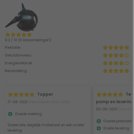
9.2 / 10 (6 beoordelingen)
Prestatie
Geluidsniveau
Energieverbruik
Beoordeling
Topper
Tev
pomp en levering
17-06-2021
Geschreven door John
03-06-2021
Geschrev
Goede werking
Goede prestatie
Goeie site, degelijk materiaal en een snelle
Snelle levering
levering