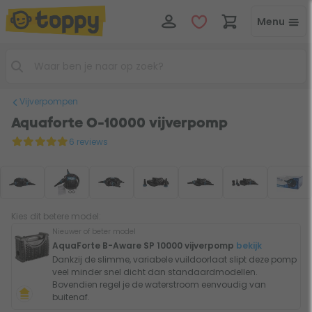
Menu
Vijverpompen
Aquaforte O-10000 vijverpomp
6 reviews
Kies dit betere model:
Nieuwer of beter model
AquaForte B-Aware SP 10000 vijverpomp
bekijk
Dankzij de slimme, variabele vuildoorlaat slipt deze pomp
veel minder snel dicht dan standaardmodellen.
Bovendien regel je de waterstroom eenvoudig van
buitenaf.