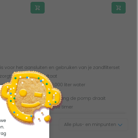
uis voor het aansluiten en gebruiken van je zandfilterset
 zorgt voor beste resultaat
den met inhoud tot 48.000 liter water
mer; niet zelf instellen hoe lang de pomp draait
p frequentieregelaar of losse timer
 we
Alle plus- en minpunten
n.
rag