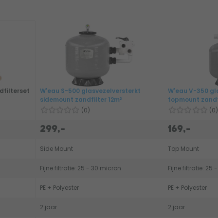
filterset
W'eau S-500 glasvezelversterkt
W'eau V-350 gl
sidemount zandfilter 12m³
topmount zandf
(0)
(0)
299,-
169,-
Side Mount
Top Mount
Fijne filtratie: 25 - 30 micron
Fijne filtratie: 25
PE + Polyester
PE + Polyester
2 jaar
2 jaar