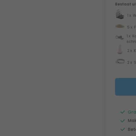
Bestaat ui
1 x
W
5 x
F
1 x
K
schr
2 x
K
2 x
S
Gra
Mak
Bet