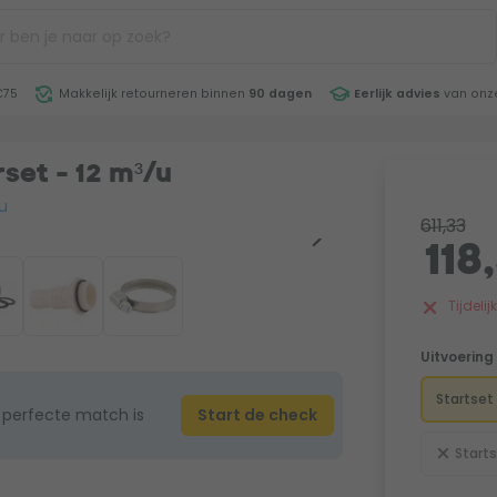
€75
Makkelijk retourneren binnen
90 dagen
Eerlijk advies
van onze
set - 12 m³/u
u
611,33
118
Tijdeli
Uitvoering
Startset
 perfecte match is
Start de check
Starts