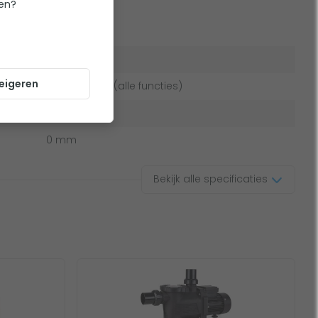
ten?
aties
Top Mount
eigeren
6-weg kraan (alle functies)
54 mm
0 mm
Bekijk alle specificaties