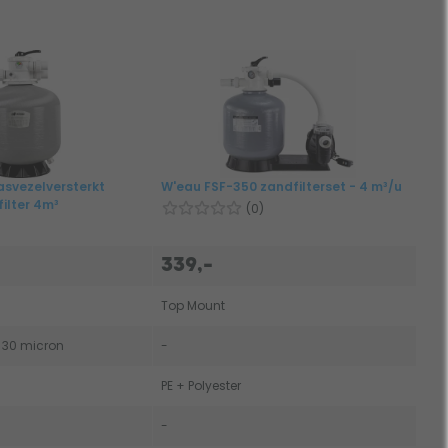
asvezelversterkt
W'eau FSF-350 zandfilterset - 4 m³/u
ilter 4m³
(0)
339,-
Top Mount
 - 30 micron
-
PE + Polyester
-