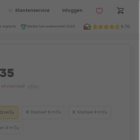
Klantenservice
Inloggen
9 /10
 experts
Beste tuin webwinkel 2023
,35
jk uit voorraad
uitleg
Startset 6 m³/u
Startset 8 m³/u
 12 m³/u
et 4 m³/u