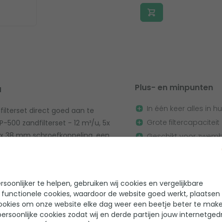
Plus- en minpunten
u
In één keer alles in h
filterset direct goed aan te
Grote filtercapaciteit
P-500 zandfilterset - 12 m³/u, 5x
ntex 38 mm schroefkoppeling, een
Geschikt voor zwemba
gklemmen 25-40 mm, zodat je
Zonder ingebouwde ti
ateriaal en een complete,
Niet aan te sluiten o
soonlijker te helpen, gebruiken wij cookies en vergelijkbare
 functionele cookies, waardoor de website goed werkt, plaatsen
ookies om onze website elke dag weer een beetje beter te make
ersoonlijke cookies zodat wij en derde partijen jouw internetged
 simpele stappen