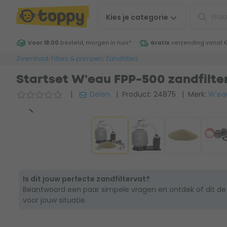
Kies je
categorie
Voor 18:00
besteld, morgen in huis
*
Gratis
verzending vanaf 
Zwembad
/
Filters & pompen
/
Zandfilters
Startset W'eau FPP-500 zandfilter
|
Delen
| Product: 24875
| Merk:
W'ea
Is dit jouw perfecte zandfiltervat?
Beantwoord een paar simpele vragen en ontdek of dit de
voor jouw situatie.