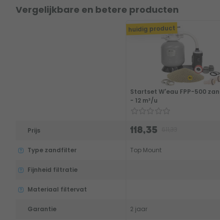
Vergelijkbare en betere producten
huidig product
Startset W'eau FPP-500 zand
- 12 m³/u
611,33
118,35
Prijs
Type zandfilter
Top Mount
Fijnheid filtratie
Materiaal filtervat
Garantie
2 jaar