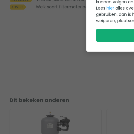
kunnen volgen en 
Welk soort filtermateriaal voor je zwembad en 
ADVIES
Lees
hier
alles ove
gebruiken, dan is 
weigeren, plaatse
Dit bekeken anderen