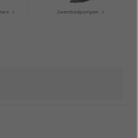
ters
Zwembadpompen