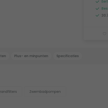
Eerl
Bes
30.
cten
Plus- en minpunten
Specificaties
zandfilters
Zwembadpompen