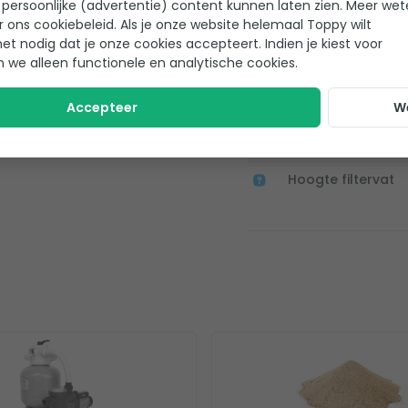
persoonlijke (advertentie) content kunnen laten zien. Meer we
zandfilter?
r ons cookiebeleid. Als je onze website helemaal Toppy wilt
Belangrijkste specific
het nodig dat je onze cookies accepteert. Indien je kiest voor
n we alleen functionele en analytische cookies.
Type zandfilter
Accepteer
W
Type kraan
Diameter filtervat
Hoogte filtervat