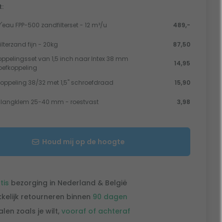
t:
'eau FPP-500 zandfilterset - 12 m³/u
489,-
ilterzand fijn - 20kg
87,50
oppelingsset van 1,5 inch naar Intex 38 mm
14,95
oefkoppeling
oppeling 38/32 met 1,5" schroefdraad
15,90
langklem 25-40 mm - roestvast
3,98
Houd mij op de hoogte
tis
bezorging in Nederland & België
kelijk retourneren binnen
90 dagen
alen zoals je wilt,
vooraf of achteraf