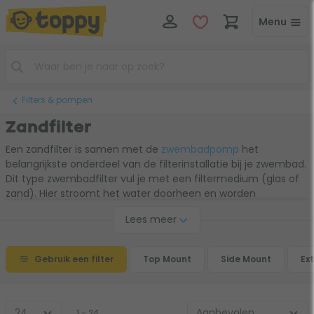
Menu
Filters & pompen
Zandfilter
Een zandfilter is samen met de
zwembadpomp
het
belangrijkste onderdeel van de filterinstallatie bij je zwembad.
Dit type zwembadfilter vul je met een filtermedium (glas of
zand). Hier stroomt het water doorheen en worden
vuildeeltjes gefilterd. Bij de grotere bouwkundige zwembaden
Lees meer
wordt vaak gekozen voor een los model met aparte pomp. Bij
kleinere opzetzwembaden (zoals bijvoorbeeld Intex) kan ook
gekozen worden voor een
zandfilterpomp
. Dit is een
Gebruik een filter
Top Mount
Side Mount
Ext
complete set bestaande uit pomp, filter, bodemplaat en alle
benodigde installatieproducten. Maak gebruik van de filters in
de keuzehulp om tot het juiste model te komen. Wil je nu
exact weten hoe zo'n zwembad zandfilter werkt? Lees dan
1 - 24