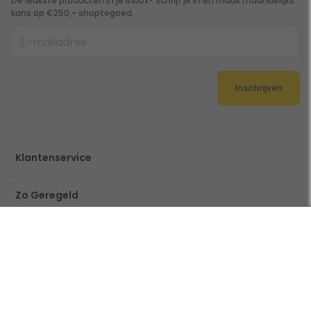
De leukste producten in je inbox? Schrijf je in en maak maandelijks
kans op €250,- shoptegoed.
Inschrijven
Klantenservice
Zo Geregeld
Over Toppy
Gebruik een filter
Ook handig