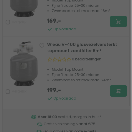
Model: Top Mount
Fijne filtratie: 25-30 micron
Zwembaden tot maximaal 16m³
169,-
Vergelijk
Op voorraad
W'eau V-400 glasvezelversterkt
topmount zandfilter 6m³
0 beoordelingen
Model: Top Mount
Fijne filtratie: 25-30 micron
Zwembaden tot maximaal 24m³
199,-
Vergelijk
Op voorraad
Voor 18:00
besteld, morgen in huis
*
Gratis verzending vanaf €75
Eerlijk advies van onze experts