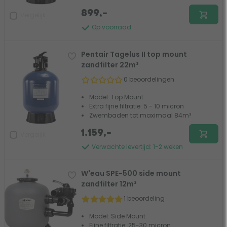
899,-
Vergelijk
Op voorraad
Pentair Tagelus II top mount
zandfilter 22m³
0 beoordelingen
Model: Top Mount
Extra fijne filtratie: 5 - 10 micron
Zwembaden tot maximaal 84m³
1.159,-
Vergelijk
Verwachte levertijd: 1-2 weken
W'eau SPE-500 side mount
zandfilter 12m³
1 beoordeling
Model: Side Mount
Fijne filtratie: 25-30 micron