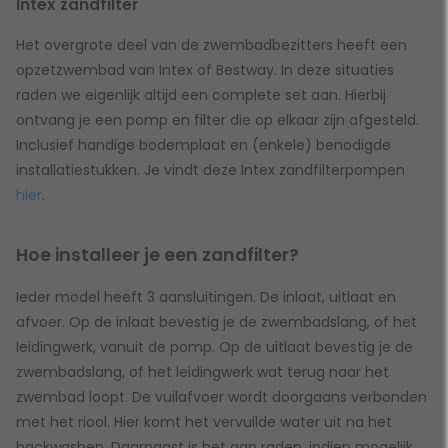
Intex zandfilter
Het overgrote deel van de zwembadbezitters heeft een
opzetzwembad van Intex of Bestway. In deze situaties
raden we eigenlijk altijd een complete set aan. Hierbij
ontvang je een pomp en filter die op elkaar zijn afgesteld.
Inclusief handige bodemplaat en (enkele) benodigde
installatiestukken. Je vindt deze Intex zandfilterpompen
hier
.
Hoe installeer je een zandfilter?
Ieder model heeft 3 aansluitingen. De inlaat, uitlaat en
afvoer. Op de inlaat bevestig je de zwembadslang, of het
leidingwerk, vanuit de pomp. Op de uitlaat bevestig je de
zwembadslang, of het leidingwerk wat terug naar het
zwembad loopt. De vuilafvoer wordt doorgaans verbonden
met het riool. Hier komt het vervuilde water uit na het
backwashen. Daarnaast is het aan raden, indien mogelijk,