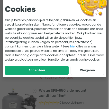
Model: Top Mount
Fijne filtratie: 25-30 micron
Cookies
Zwembaden tot maximaal 48m³
249,-
Vergelijk
Om je beter en persoonlijker te helpen, gebruiken wij cookies en
Tijdelijk uit voorraad
vergelijkbare technieken. Naast functionele cookies, waardoor de
website goed werkt, plaatsen we ook analytische cookies om onze
website elke dag weer een beetje beter te maken. Ook plaatsen we
W'eau TPP-350 polyester versterkt
persoonlijke cookies zodat wij en derde partijen jouw
top mount zandfilter 4,5m³
internetgedrag kunnen volgen en persoonlijke (advertentie)
content kunnen laten zien. Meer weten? Lees
hier
alles over ons
0 beoordelingen
cookiebeleid. Als je onze website helemaal Toppy wilt gebruiken,
dan is het nodig dat je onze cookies accepteert. Indien je kiest voor
Model: Top Mount
weigeren, plaatsen we alleen functionele en analytische cookies.
Fijne filtratie: 25-30 micron
Zwembaden tot maximaal 16m³
Accepteer
Weigeren
169,-
Vergelijk
Tijdelijk uit voorraad
W'eau SPE-650 side mount
zandfilter 16m³
0 beoordelingen