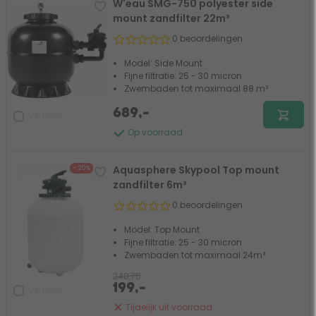
W'eau SMG-750 polyester side
mount zandfilter 22m³
0 beoordelingen
Model: Side Mount
Fijne filtratie: 25 - 30 micron
Zwembaden tot maximaal 88 m³
689,-
Vergelijk
Op voorraad
Aquasphere Skypool Top mount
- 20%
zandfilter 6m³
0 beoordelingen
Model: Top Mount
Fijne filtratie: 25 - 30 micron
Zwembaden tot maximaal 24m³
248,75
199,-
Vergelijk
Tijdelijk uit voorraad