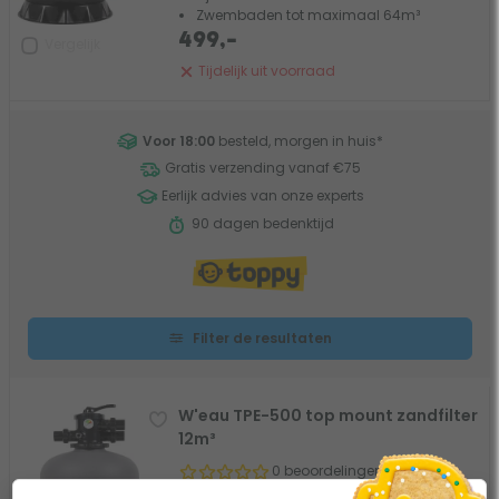
Zwembaden tot maximaal 64m³
499,-
Vergelijk
Tijdelijk uit voorraad
Voor 18:00
besteld, morgen in huis
*
Gratis verzending vanaf €75
Eerlijk advies van onze experts
90 dagen bedenktijd
Filter de resultaten
W'eau TPE-500 top mount zandfilter
12m³
0 beoordelingen