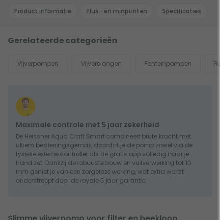
Product informatie
Plus- en minpunten
Specificaties
Gerelateerde categorieën
Vijverpompen
Vijverslangen
Fonteinpompen
R
Maximale controle met 5 jaar zekerheid
De Heissner Aqua Craft Smart combineert brute kracht met
ultiem bedieningsgemak, doordat je de pomp zowel via de
fysieke externe controller als de gratis app volledig naar je
hand zet. Dankzij de robuuste bouw en vuilverwerking tot 10
mm geniet je van een zorgeloze werking, wat extra wordt
onderstreept door de royale 5 jaar garantie.
Slimme vijverpomp voor filter en beekloop