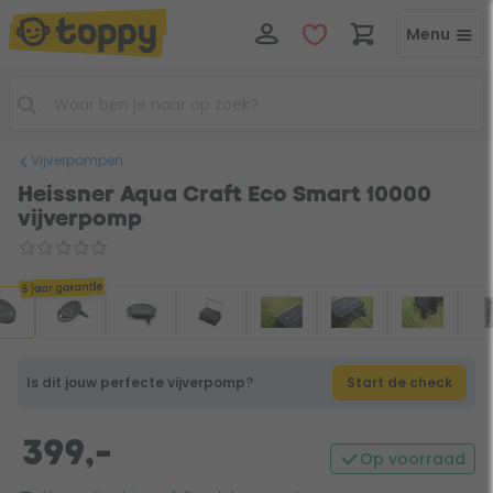
Menu
Vijverpompen
Heissner Aqua Craft Eco Smart 10000
vijverpomp
5 jaar garantie
Is dit jouw perfecte vijverpomp?
Start de check
399,-
Op voorraad