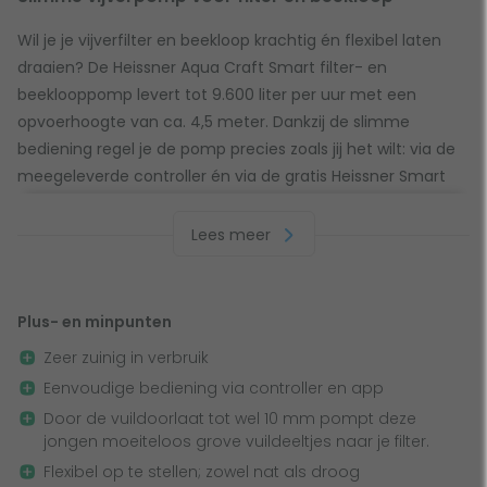
Wil je je vijverfilter en beekloop krachtig én flexibel laten
draaien? De Heissner Aqua Craft Smart filter- en
beeklooppomp levert tot 9.600 liter per uur met een
opvoerhoogte van ca. 4,5 meter. Dankzij de slimme
bediening regel je de pomp precies zoals jij het wilt: via de
meegeleverde controller én via de gratis Heissner Smart
Garden app (ook te gebruiken met spraakbediening). Zo
stuur je de pomp makkelijk aan, stel je schema’s in en houd
Lees meer
je alles in de gaten, waar je ook bent.
Altijd controle met controller, app en timers
Plus- en minpunten
Zeer zuinig in verbruik
Met deze slimme vijverpomp pas je de doorstroming aan
Eenvoudige bediening via controller en app
op het seizoen, je filterbelasting of je waterpartij. Je
schakelt de pomp aan en uit, zet de flow hoger of lager en
Door de vuildoorlaat tot wel 10 mm pompt deze
jongen moeiteloos grove vuildeeltjes naar je filter.
gebruikt meerdere dagelijkse timers om tijden én
vermogen vast te leggen. Handig: je ziet ook het actuele
Flexibel op te stellen; zowel nat als droog