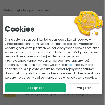
verbruik en het ingestelde vermogen terug. Even pauze
nodig, bijvoorbeeld tijdens het voeren? Dan gebruik je de
Belangrijkste specificaties
pauzestand.
Pompcapaciteit
9.600 liter/uur
Sterk ontwerp met grofvuilverwerking
Max.
4,5 meter
Cookies
opvoerhoogte
De pomp is gemaakt voor betrouwbaar vijvergebruik. De
Om je beter en persoonlijker te helpen, gebruiken wij cookies en
Wattage
80 watt
robuuste behuizing draagt bij aan een lange levensduur en
vergelijkbare technieken. Naast functionele cookies, waardoor de
website goed werkt, plaatsen we ook analytische cookies om onze
kan grof vuil tot 10 mm aan. Dat maakt ’m geschikt voor
In de vijver, Buiten de vijver
website elke dag weer een beetje beter te maken. Ook plaatsen we
Plaatsing
dagelijks gebruik bij filtersystemen en beeklopen, zonder
onder waterniveau
persoonlijke cookies zodat wij en derde partijen jouw
dat je continu onderhoud hebt. Met de 10 meter kabel
internetgedrag kunnen volgen en persoonlijke (advertentie)
Max. inhoud
48 m3
content kunnen laten zien. Meer weten? Lees
hier
alles over ons
plaats je de pomp bovendien makkelijk op de plek die voor
Bekijk alle specificaties
cookiebeleid. Als je onze website helemaal Toppy wilt gebruiken,
natuurvijver
jouw vijver het beste werkt.
dan is het nodig dat je onze cookies accepteert. Indien je kiest voor
weigeren, plaatsen we alleen functionele en analytische cookies.
Max. inhoud
29 m3
Lastig kiezen?
visvijver
Handige aansluitingen en ook geschikt voor droge
Accepteer
Weigeren
Alles over vijverpompen voor je vijver!
KEUZEHULP
opstelling
Max. inhoud
20 m3
Welke capaciteit vijverpomp heb ik nodig?
ADVIES
koivijver
Voor extra installatiegemak heeft de pomp een