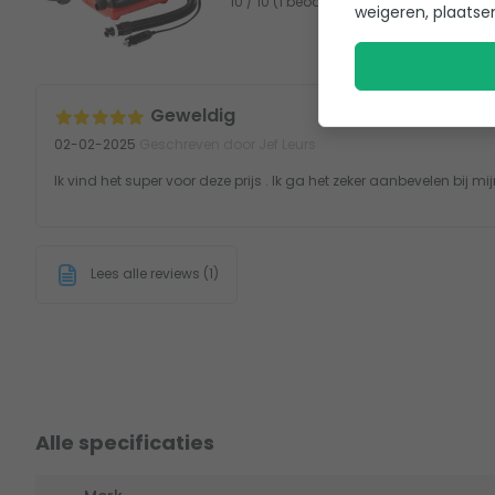
10 / 10 (1 beoordeling)
weigeren, plaatse
Geweldig
02-02-2025
Geschreven door Jef Leurs
Ik vind het super voor deze prijs . Ik ga het zeker aanbevelen bij m
Lees alle reviews (1)
Alle specificaties