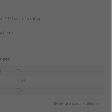
n SUP, boot of kajak op
-scherm
aties
g
12V
16psi
12 V
Bekijk alle specificaties