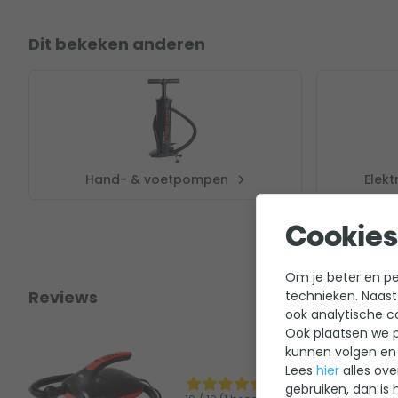
Dit bekeken anderen
Hand- & voetpompen
Elek
Cookies
Om je beter en per
Reviews
technieken. Naast
ook analytische c
Ook plaatsen we p
kunnen volgen en 
Lees
hier
alles ove
gebruiken, dan is 