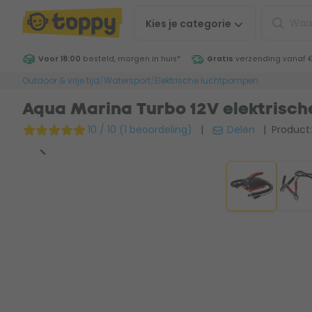
Kies je
categorie
Voor 18:00
besteld, morgen in huis
*
Gratis
verzending vanaf 
Outdoor & vrije tijd
/
Watersport
/
Elektrische luchtpompen
Aqua Marina Turbo 12V elektrisc
10 / 10 (1 beoordeling)
|
Delen
| Product