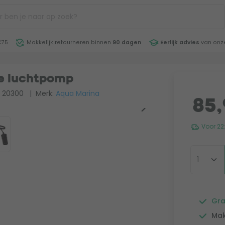
€75
Makkelijk retourneren binnen
90 dagen
Eerlijk advies
van onze
he luchtpomp
: 20300
| Merk:
Aqua Marina
85,
Voor 22
Gra
Mak