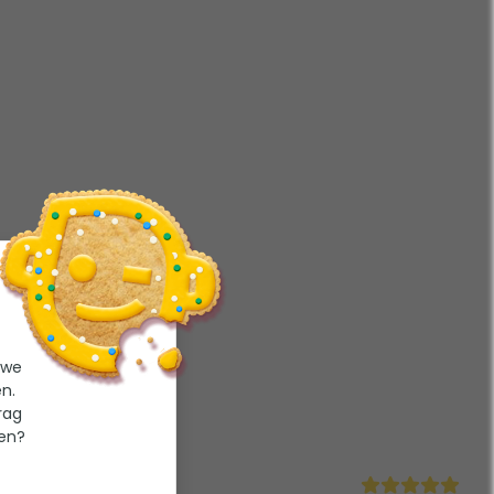
 we
n.
rag
ten?
Kwaliteit