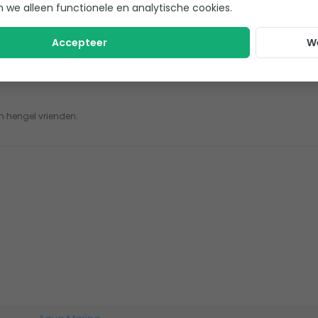
n we alleen functionele en analytische cookies.
Accepteer
W
ijn hengel vrienden.