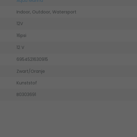
Aqua Marina
Indoor, Outdoor, Watersport
12V
16psi
12 V
6954521630915
Zwart/Oranje
Kunststof
B0303691