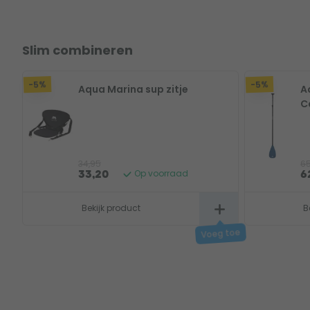
Slim combineren
-5%
-5%
Aqua Marina sup zitje
A
C
34,95
65
Op voorraad
33,20
6
Bekijk product
B