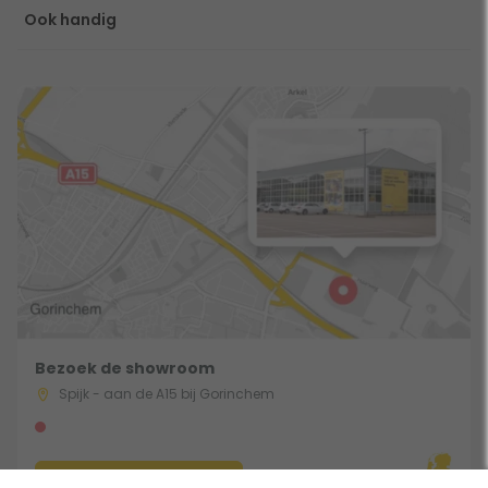
Ook handig
Bezoek de showroom
Spijk - aan de A15 bij Gorinchem
Route & Openingstijden