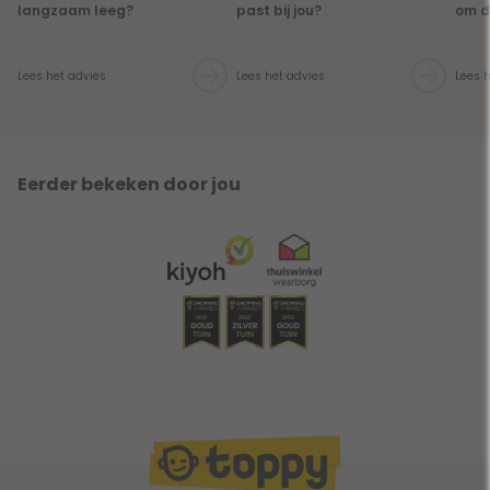
langzaam leeg?
past bij jou?
om d
Lees het advies
Lees het advies
Lees 
Eerder bekeken door jou