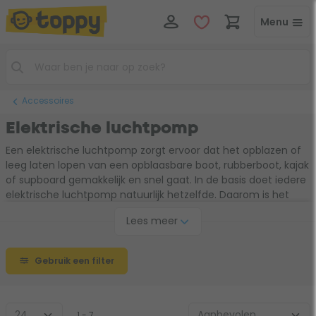
Menu
Accessoires
Elektrische luchtpomp
Een elektrische luchtpomp zorgt ervoor dat het opblazen of
leeg laten lopen van een opblaasbare boot, rubberboot, kajak
of supboard gemakkelijk en snel gaat. In de basis doet iedere
elektrische luchtpomp natuurlijk hetzelfde. Daarom is het
slim om te kijken waarvoor je de elektrische luchtpomp wilt
Lees meer
gaan gebruiken en het voltage van de elektrische
luchtpomp. Zo zijn er speciale elektrische luchtpompen met
auto aansluitingen of zelfs met batterijen of een accu. Dit
Gebruik een filter
kan erg handig zijn wanneer je bijvoorbeeld op vakantie gaat.
Alle elektrische luchtpompen worden geleverd met
verschillende opzetstukken. Zo kun je meerdere opblaasbare
producten opblazen met je elektrische luchtpomp.
1 - 7