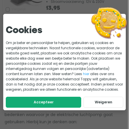
Stroomvoorziening: 12V & 230V
13,95
Vergelijk
Uitverkocht
Cookies
Om je beter en persoonlijker te helpen, gebruiken wij cookies en
vergelijkbare technieken. Naast functionele cookies, waardoor de
website goed werkt, plaatsen we ook analytische cookies om onze
website elke dag weer een beetje beter te maken. Ook plaatsen we
persoonlijke cookies zodat wij en derde partijen jouw
Elektrische luchtpomp
internetgedrag kunnen volgen en persoonlijke (advertentie)
content kunnen laten zien. Meer weten? Lees
hier
alles over ons
Een elektrische luchtpomp zorgt ervoor dat je opblaasbare
cookiebeleid. Als je onze website helemaal Toppy wilt gebruiken,
dan is het nodig dat je onze cookies accepteert. Indien je kiest voor
producten snel worden opgeblazen, zonder dat jij er iets
weigeren, plaatsen we alleen functionele en analytische cookies.
aan hoeft te doen. Er zijn verschillende soorten elektrische
luchtpompen, maar in de basis doet iedere elektrische
Accepteer
Weigeren
luchtpomp hetzelfde. Daarom is het slim om eerst te
bedenken waarvoor je de elektrische luchtpomp gaat
gebruiken. Hierbij kun je denken aan: