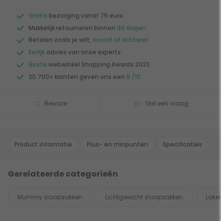
Gratis
bezorging vanaf 75 euro
Makkelijk retourneren binnen
90 dagen
Betalen zoals je wilt,
vooraf of achteraf
Eerlijk
advies van onze experts
Beste
webwinkel Shopping Awards 2023
30.700+ klanten geven ons een
9 /10
Bewaar
Stel een vraag
Product informatie
Plus- en minpunten
Specificaties
Gerelateerde categorieën
Mummy slaapzakken
Lichtgewicht slaapzakken
Lake