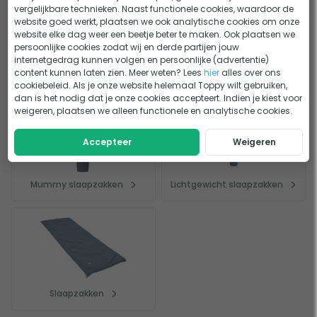
vergelijkbare technieken. Naast functionele cookies, waardoor de
De ideale slaapzak kies je met deze 6 stappen
website goed werkt, plaatsen we ook analytische cookies om onze
KEUZEHULP
website elke dag weer een beetje beter te maken. Ook plaatsen we
Mummy slaapzak vs Dekenslaapzak
ADVIES
persoonlijke cookies zodat wij en derde partijen jouw
internetgedrag kunnen volgen en persoonlijke (advertentie)
content kunnen laten zien. Meer weten? Lees
hier
alles over ons
Dit bekeken anderen
cookiebeleid. Als je onze website helemaal Toppy wilt gebruiken,
dan is het nodig dat je onze cookies accepteert. Indien je kiest voor
weigeren, plaatsen we alleen functionele en analytische cookies.
Accepteer
Weigeren
Mummy slaapzakken
Lichtgewicht slaapzakken
Slaapzakken