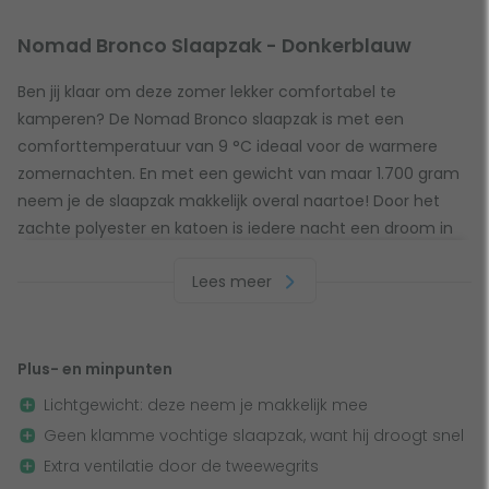
Nomad Bronco Slaapzak - Donkerblauw
Ben jij klaar om deze zomer lekker comfortabel te
kamperen? De Nomad Bronco slaapzak is met een
comforttemperatuur van 9 °C ideaal voor de warmere
zomernachten. En met een gewicht van maar 1.700 gram
neem je de slaapzak makkelijk overal naartoe! Door het
zachte polyester en katoen is iedere nacht een droom in
deze slaapzak. Al een kampeeravontuur op de planning
Lees meer
staan? Dan mag deze dekenslaapzak niet ontbreken!
Handig koord en 2 stevige ritsen
Plus- en minpunten
De Bronco slaapzak is goed af te sluiten waardoor de
Lichtgewicht: deze neem je makkelijk mee
warmte binnen blijft. Hij is strakker te trekken door het
Geen klamme vochtige slaapzak, want hij droogt snel
handige koord aan de bovenkant van de slaapzak. Zo sluit
Extra ventilatie door de tweewegrits
de slaapzak supergoed aan op jouw lichaam. Daarnaast is