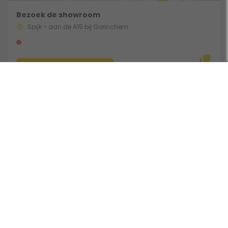
Bezoek de showroom
Spijk - aan de A15 bij Gorinchem
Route & Openingstijden
Volg ons:
Beoordeeld door klanten met een 9,0 uit 30762 beoordelingen •
Onderdeel van Toppy B.V. • Alle prijzen zijn inclusief BTW •
Copyright 2006 - 2026
Cookies
•
Algemene voorwaarden
•
Privacy