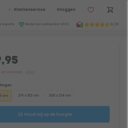
Klantenservice
Inloggen
9 /10
 experts
Beste tuin webwinkel 2023
,95
jk uit voorraad
uitleg
tingen
214 x 153 cm
305 x 214 cm
4 cm
Houd mij op de hoogte