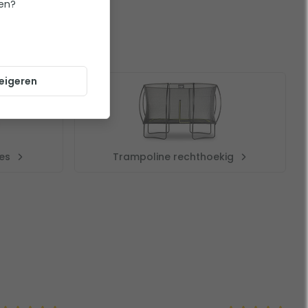
ten?
eigeren
es
Trampoline rechthoekig