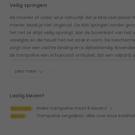
Veilig springen!
Als moeder of vader wil je natuurlijk dat je kind veel plezier
manier. Maak je niet ongerust. De kids springen zonder ge
het net ze altijd veilig opvangt. Aan de bovenkant van het v
vezelglas en die houdt het net strak in vorm. De bescherm
zorgt voor een zachte landing en is slijtbestendig. Bovend
de trampoline een schuimstof omhulsel, dat een valpartij o
trampoline beschermen met een beschermhoes? Dan moet j
demonteren. Dat gaat overigens wel heel makkelijk vanweg
Lees meer
De Premium Black Edition trampoline plaatsen 
Lastig kiezen?
Een trampoline op poten zet je makkelijk even op een ander
Welke trampoline moet ik kiezen?
en wil je dat de trampoline niet midden in de tuin staat? Z
KEUZEHULP
Trampoline vergelijken; alles over onze kwalite
tuin. Als het feestje voorbij is, zet je de Salta Premium Blac
ADVIES
trampoline zelf zet je ook makkelijk op. Alles staat uitgele
handleiding. Heb je er liever een duidelijk beeld bij? Zet dan