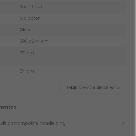
Rechthoek
Op poten
Zilver
396 x 244 cm
271 cm
271 cm
Bekijk alle specificaties
menten
Edition trampoline handleiding