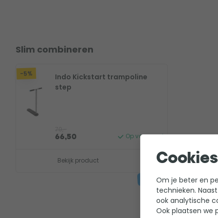
Bekijk of deze trampoline in jouw tuin past
Slim combineren
-5%
Indo Kickstart trampoline
step
70,-
Op voorraad
66,50
Cookies
Bekijk product
Om je beter en per
technieken. Naast
ook analytische c
Ook plaatsen we p