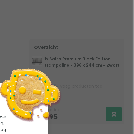
Overzicht
1x Salta Premium Black Edition
trampoline - 396 x 244 cm - Zwart
Voeg producten toe
€
0,-
korting
799,95
 we
n.
rag