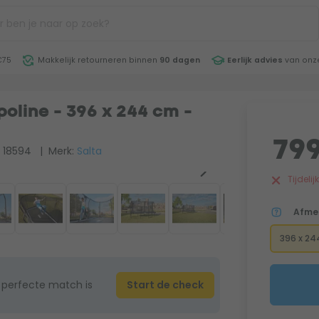
€75
Makkelijk retourneren binnen
90 dagen
Eerlijk advies
van onze
oline - 396 x 244 cm -
799
 18594
| Merk:
Salta
Tijdeli
Afme
396 x 24
 perfecte match is
Start de check