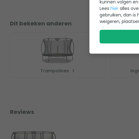
kunnen volgen en 
Lees
hier
alles ove
gebruiken, dan is 
weigeren, plaatse
Dit bekeken anderen
Trampolines
Ing
Reviews