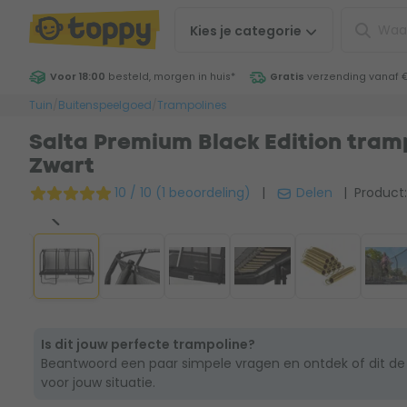
Kies je
categorie
Voor 18:00
besteld, morgen in huis
*
Gratis
verzending vanaf 
Tuin
/
Buitenspeelgoed
/
Trampolines
Salta Premium Black Edition tramp
Zwart
10 / 10 (1 beoordeling)
|
Delen
| Product:
Is dit jouw perfecte trampoline?
Beantwoord een paar simpele vragen en ontdek of dit de
voor jouw situatie.