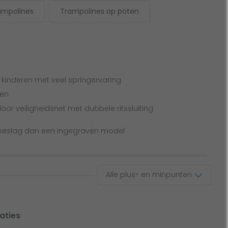
ampolines
Trampolines op poten
 kinderen met veel springervaring
sen
door veiligheidsnet met dubbele ritssluiting
 beslag dan een ingegraven model
Alle plus- en minpunten
aties