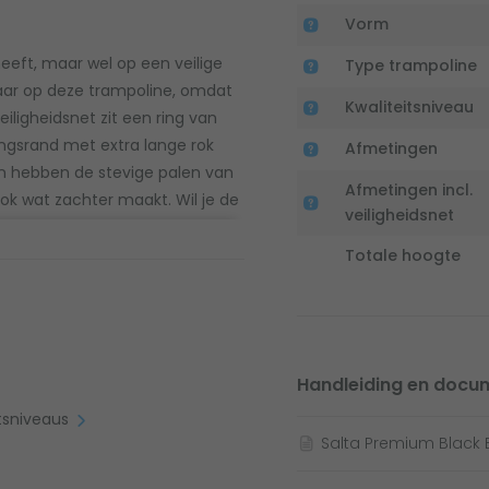
Vorm
 heeft, maar wel op een veilige
Type trampoline
vaar op deze trampoline, omdat
Kwaliteitsniveau
eiligheidsnet zit een ring van
ingsrand met extra lange rok
Afmetingen
ien hebben de stevige palen van
Afmetingen incl.
ok wat zachter maakt. Wil je de
veiligheidsnet
e het veiligheidsnet eerst
e het handige clicksysteem.
Totale hoogte
in je tuin
e plek. Heb je een tuinfeestje
Handleiding en docu
et 'm dan even in de hoek van je
itsniveaus
k weer makkelijk terug. De
Salta Premium Black 
gd in de meegeleverde
 de de video-instructie aan!