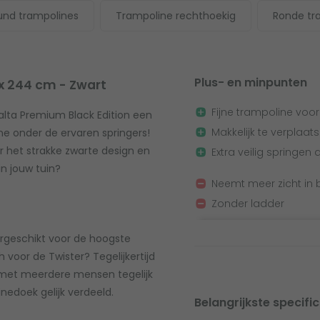
und trampolines
Trampoline rechthoekig
Ronde tr
Plus- en minpunten
 x 244 cm - Zwart
Fijne trampoline voor
alta Premium Black Edition een
Makkelijk te verplaat
ne onder de ervaren springers!
r het strakke zwarte design en
Extra veilig springen 
in jouw tuin?
Neemt meer zicht in
Zonder ladder
rgeschikt voor de hoogste
h voor de Twister? Tegelijkertijd
e met meerdere mensen tegelijk
inedoek gelijk verdeeld.
Belangrijkste specific