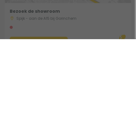
Bezoek de showroom
Spijk - aan de A15 bij Gorinchem
Route & Openingstijden
Volg ons:
Beoordeeld door klanten met een 9,0 uit 30780 beoordelingen •
Onderdeel van Toppy B.V. • Alle prijzen zijn inclusief BTW •
Copyright 2006 - 2026
Cookies
•
Algemene voorwaarden
•
Privacy