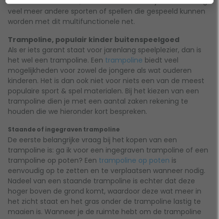
badminton en tennis, maar wellicht weten je kinderen nog
veel meer andere sporten of spellen die gespeeld kunnen
worden met dit multifunctionele net.
Trampoline, populair kinder buitenspeelgoed
Als er iets garant staat voor jarenlang speelplezier, dan is
het wel een trampoline. Een
trampoline
biedt veel
mogelijkheden voor zowel de jongere als wat ouderen
kinderen. Het is dan ook niet voor niets een van de meest
populaire sport & spel materialen. Bij het kiezen van een
trampoline dien je met een aantal zaken rekening te
houden die we hieronder kort bespreken.
Staande of ingegraven trampoline
De eerste belangrijke vraag bij het kopen van een
trampoline is: ga ik voor een ingegraven trampoline of een
trampoline op poten? Een
trampoline op poten
is
eenvoudig op te zetten en te verplaatsen wanneer nodig.
Nadeel van een staande trampoline is echter dat deze
hoger boven de grond komt, waardoor deze wat meer in
het zicht staat en het gras onder de trampoline lastig te
maaien is. Wanneer je de ruimte hebt om de trampoline