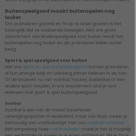
Buitenspeelgoed maakt buitenspelen nog
leuker
Om je kinderen gezond en fit op te laten groeien is het
belangrijk dat ze voldoende bewegen. Met ons grote
assortiment aan kinderspeelgoed voor buiten wordt het
buitenspelen nog leuker en zijn je kinderen lekker actief
bezig.
Sport & spel speelgoed voor buiten
Met ons
sport en spel buitenspeelgoed
kunnen je kinderen
al hun energie kwijt en urenlang plezier beleven in de tuin.
Of de kinderen nu van voetbal, hockey, basketbal of een
andere sport houden, in ons assortiment vind je voor
iedereen leuk sport & spel buitenspeelgoed.
Voetbal
Voetbal is een van de meest beoefende
verenigingssporten in Nederland, maar ook thuis creëer je
eenvoudig een voetbalveldje met ons
voetbalmateriaal
.
Met simpelweg twee
voetbaldoelen
maak je het al mogelijk
een wedstrijdje te spelen in je eigen achtertuin. Wil je thuis