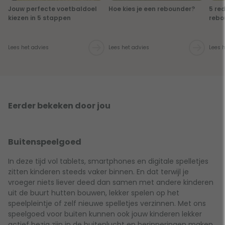
Jouw perfecte voetbaldoel
Hoe kies je een rebounder?
5 re
kiezen in 5 stappen
rebo
Lees het advies
Lees het advies
Lees 
Eerder bekeken door jou
Buitenspeelgoed
In deze tijd vol tablets, smartphones en digitale spelletjes
zitten kinderen steeds vaker binnen. En dat terwijl je
vroeger niets liever deed dan samen met andere kinderen
uit de buurt hutten bouwen, lekker spelen op het
speelpleintje of zelf nieuwe spelletjes verzinnen. Met ons
speelgoed voor buiten kunnen ook jouw kinderen lekker
actief bezig zijn in de buitenlucht en herinneringen maken.