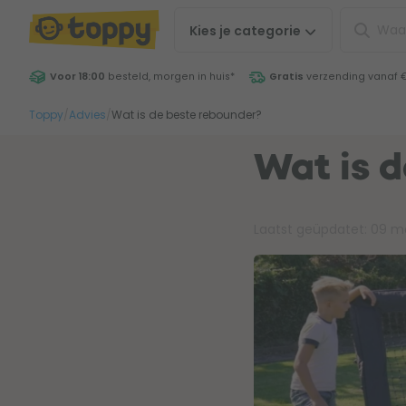
Kies je
categorie
Voor 18:00
besteld, morgen in huis
*
Gratis
verzending vanaf 
Toppy
/
Advies
/
Wat is de beste rebounder?
Wat is 
Laatst geüpdatet:
09 m