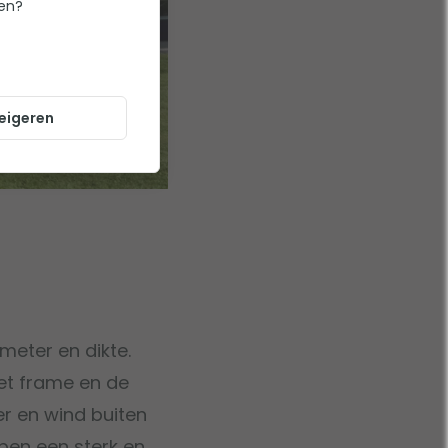
ten?
eigeren
meter en dikte.
et frame en de
er en wind buiten
bben een sterk en