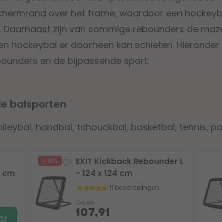
chermrand over het frame, waardoor een hockeyba
. Daarnaast zijn van sommige rebounders de maze
n hockeybal er doorheen kan schieten. Hieronder 
bounders en de bijpassende sport:
le balsporten
olleybal, handbal, tchouckbal, basketbal, tennis, 
EXIT Kickback Rebounder L
- 15%
4 cm
- 124 x 124 cm
11 beoordelingen
126,95
107,91