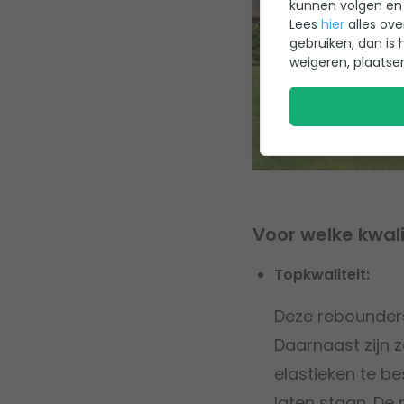
kunnen volgen en 
Lees
hier
alles ove
gebruiken, dan is 
weigeren, plaatse
Voor welke kwali
Topkwaliteit:
Deze rebounders
Daarnaast zijn
elastieken te b
laten staan. De 