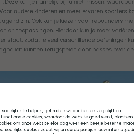
. Deze kun je namelijk bijna niet missen, waardoor 
. Voor oudere kinderen en meer ervaren sporters ka
tdagend zijn. Ook kun je kiezen voor rebounders m
en en toepassingen. Hierdoor kun je meer variëre
r staat, zodat je veel verschillende oefeningen kun
ogballen kunnen terugspelen door passes over de
soonlijker te helpen, gebruiken wij cookies en vergelijkbare
 functionele cookies, waardoor de website goed werkt, plaatsen
ookies om onze website elke dag weer een beetje beter te make
ersoonlijke cookies zodat wij en derde partijen jouw internetged