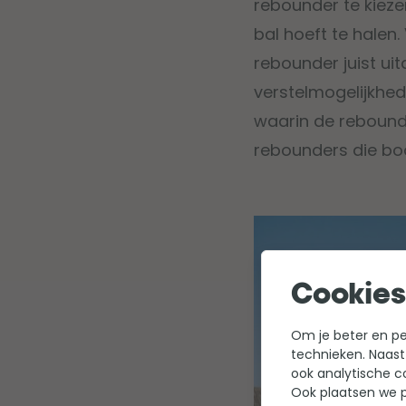
rebounder te kiezen
bal hoeft te halen
rebounder juist ui
verstelmogelijkhed
waarin de rebounde
rebounders die bo
Cookies
Om je beter en per
technieken. Naast
ook analytische c
Ook plaatsen we p