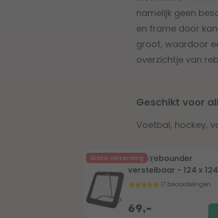
namelijk geen bes
en frame door kan
groot, waardoor ee
overzichtje van re
Geschikt voor al
Voetbal, hockey, v
BLITS rebounder
Gratis verzending
verstelbaar - 124 x 12
17 beoordelingen
69,-