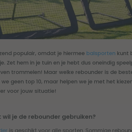
azend populair, omdat je hiermee
balsporten
kunt 
. Zet hem in je tuin en je hebt dus oneindig speelp
even trommelen! Maar welke rebounder is de beste
n we geen top 10, maar helpen we je met het kiez
r voor jouw situatie!
 wil je de rebounder gebruiken?
der
is geschikt voor alle sporten. Sommige rebou