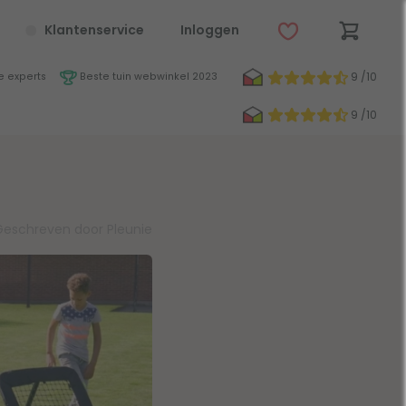
Klantenservice
Inloggen
9 /10
 experts
Beste tuin webwinkel 2023
9 /10
Geschreven door Pleunie