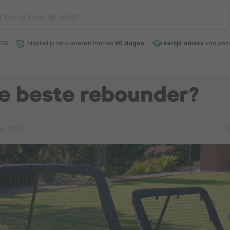
€75
Makkelijk retourneren binnen
90 dagen
Eerlijk advies
van onze
de beste rebounder?
ei 2025