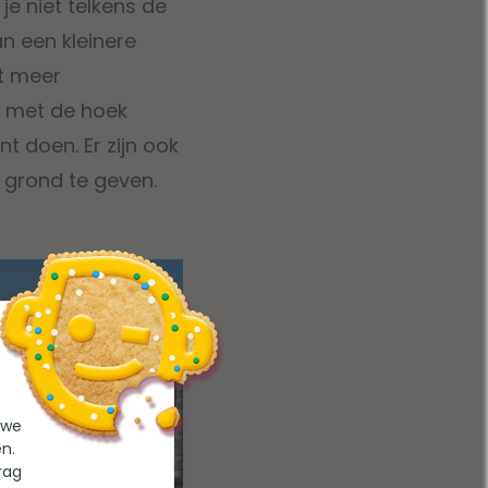
je niet telkens de
n een kleinere
et meer
n met de hoek
t doen. Er zijn ook
 grond te geven.
 we
n.
rag