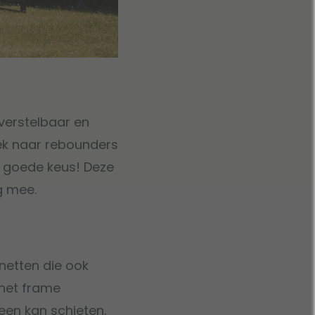
verstelbaar en
ek naar rebounders
 goede keus! Deze
g mee.
netten die ook
 het frame
een kan schieten.