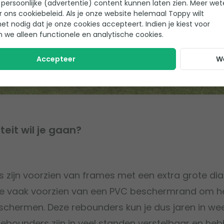
persoonlijke (advertentie) content kunnen laten zien. Meer we
r ons cookiebeleid. Als je onze website helemaal Toppy wilt
het nodig dat je onze cookies accepteert. Indien je kiest voor
n we alleen functionele en analytische cookies.
Accepteer
W
teit wil je gaan?
 zijn voorzien van frames met een extra grote dia
 ze vaak voorzien van een PVC beschermrand om h
eschermen. Deze rebounders kun je dus jaren in we
rebounders zijn in veel standen verstelbaar en he