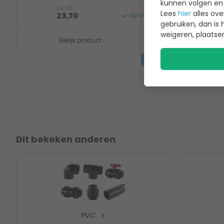
kunnen volgen en 
24,95
10
Lees
hier
alles ove
Op voorraad
23,70
1
gebruiken, dan is 
weigeren, plaatse
Bekijk product
B
Dit bekeken anderen
PVC