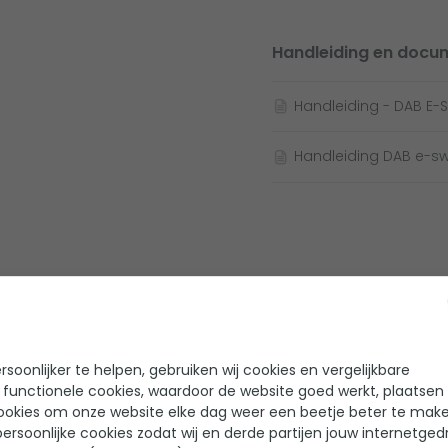
Handleiding en docu
Handleiding - DAB E
Handleiding DAB e-s
-5%
riffon WDF-05 PVC-lijm
Zwembadslang 32 
soonlijker te helpen, gebruiken wij cookies en vergelijkbare
50ml
meter - Wit
 functionele cookies, waardoor de website goed werkt, plaatsen
ookies om onze website elke dag weer een beetje beter te make
ersoonlijke cookies zodat wij en derde partijen jouw internetged