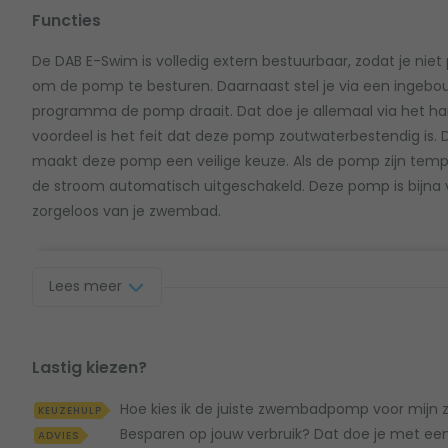
Functies
De DAB E-Swim is volledig extern bestuurbaar, zodat je niet p
om de pomp te besturen. Daarnaast stel je via een ingebou
programma de pomp draait. Dat doe je allemaal via het han
voordeel is het feit dat deze pomp zoutwaterbestendig is. 
maakt deze pomp een veilige keuze. Als de pomp zijn temp
de stroom automatisch uitgeschakeld. Deze pomp is bijna voll
zorgeloos van je zwembad.
Zwembadpomp aansluiten
Lees meer
Er worden standaard geen koppelingen met de pomp mee
diameter van je leidingwerk en bestel twee 2" koppelingen 
(naar 50 cm of naar 63 cm); afhankelijk van je leidingwerk
Lastig kiezen?
stekker bij te bestellen om de pomp veilig van stroom te vo
Hoe kies ik de juiste zwembadpomp voor mij
KEUZEHULP
Besparen op jouw verbruik? Dat doe je met een
ADVIES