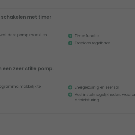
 schakelen met timer
u wat deze pomp maakt en
Timer functie
Traploos regelbaar
n een zeer stille pomp.
rogramma makkelijk te
Energiezuinig en zeer stil
Veel instelmogelijkheden; waaro
debietsturing