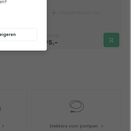
ten?
Op voorraad
Voeg producten toe
eigeren
€
0,-
korting
2.395,-
Stekkers voor pompen