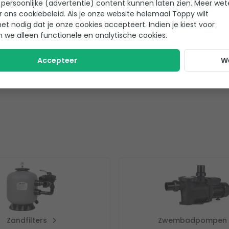
persoonlijke (advertentie) content kunnen laten zien. Meer we
,95
7,95
r ons cookiebeleid. Als je onze website helemaal Toppy wilt
Op voorraad
0,40
7,55
het nodig dat je onze cookies accepteert. Indien je kiest voor
n we alleen functionele en analytische cookies.
ekijk product
Bekijk product
Accepteer
W
Zandfilters
Zwembadpompen