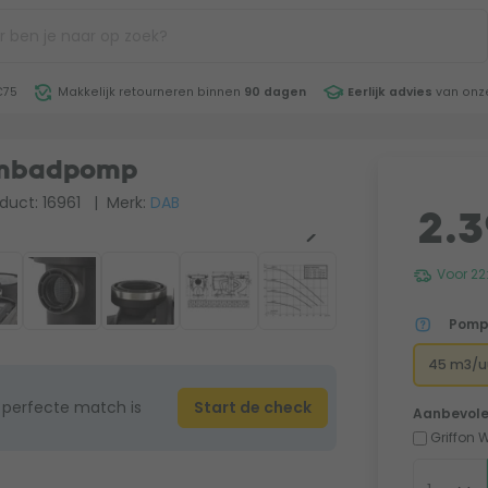
€75
Makkelijk retourneren binnen
90 dagen
Eerlijk advies
van onze
embadpomp
duct: 16961
| Merk:
DAB
2.3
Voor 22
Pomp
45 m3/u
 perfecte match is
Start de check
Aanbevole
Griffon