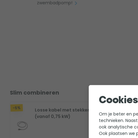
zwembadpomp!
Slim combineren
Cookies
-5%
-5%
Losse kabel met stekker
G
Om je beter en per
(vanaf 0,75 kW)
2
technieken. Naast
ook analytische c
Ook plaatsen we p