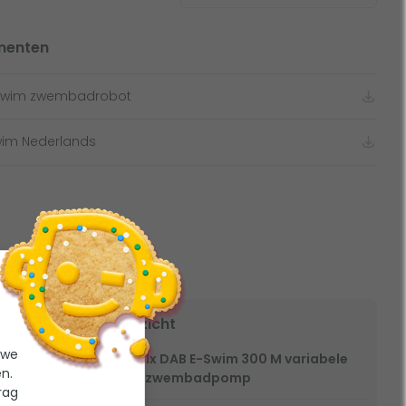
menten
-Swim zwembadrobot
wim Nederlands
Overzicht
mm - 2
 we
1x DAB E-Swim 300 M variabele
n.
zwembadpomp
rag