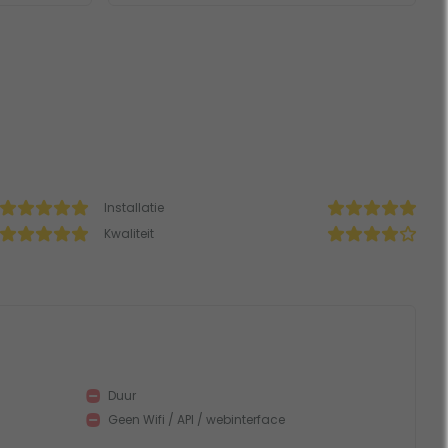
Installatie
Kwaliteit
Duur
Geen Wifi / API / webinterface