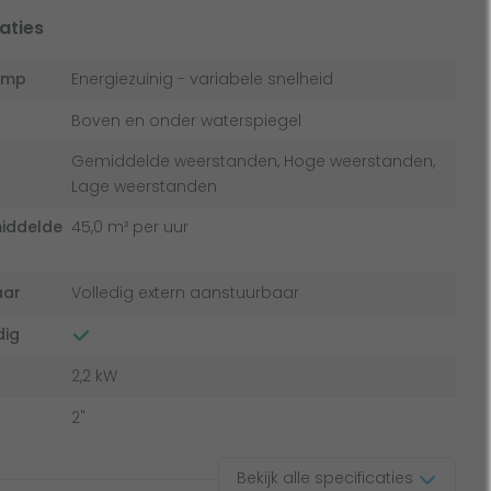
aties
omp
Energiezuinig - variabele snelheid
Boven en onder waterspiegel
Gemiddelde weerstanden, Hoge weerstanden,
Lage weerstanden
middelde
45,0 m³ per uur
aar
Volledig extern aanstuurbaar
dig
2,2 kW
2"
Bekijk alle specificaties