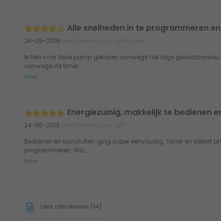
Alle snelheden in te programmeren en
26-05-2019
Geschreven door Verhagen
Ik heb voor deze pomp gekozen vanwege het lage geluidsnivea
vanwege de timer...
Meer
Energiezuinig, makkelijk te bedienen e
24-05-2019
Geschreven door JHP
Bedienen en aansluiten ging super eenvoudig. Timer en debiet p
programmeren. Wa...
Meer
Lees alle reviews (14)