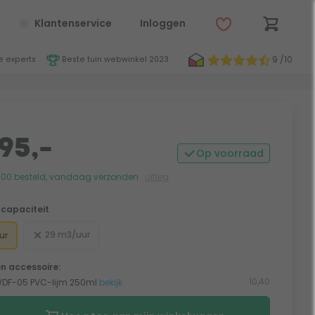
Klantenservice
Inloggen
9 /10
 experts
Beste tuin webwinkel 2023
95,-
Op voorraad
:00 besteld, vandaag verzonden
uitleg
capaciteit
29 m3/uur
ur
n accessoire:
10,40
 WDF-05 PVC-lijm 250ml
bekijk