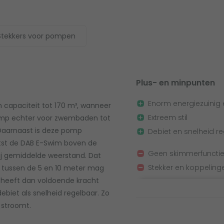
Stekkers voor pompen
Plus- en minpunten
Enorm energiezuinig
capaciteit tot 170 m³, wanneer
Extreem stil
omp echter voor zwembaden tot
Daarnaast is deze pomp
Debiet en snelheid r
aatst de DAB E-Swim boven de
Geen skimmerfunctie 
bij gemiddelde weerstand. Dat
Stekker en koppelin
tussen de 5 en 10 meter mag
e heeft dan voldoende kracht
biet als snelheid regelbaar. Zo
 stroomt.