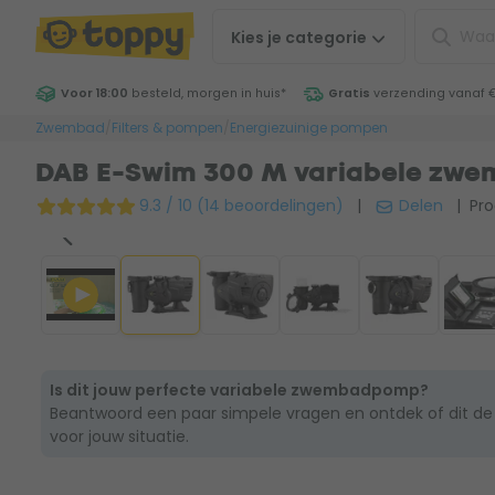
Kies je
categorie
Voor 18:00
besteld, morgen in huis
*
Gratis
verzending vanaf 
Zwembad
/
Filters & pompen
/
Energiezuinige pompen
DAB E-Swim 300 M variabele zw
9.3 / 10 (14 beoordelingen)
|
Delen
| Pro
Is dit jouw perfecte variabele zwembadpomp?
Beantwoord een paar simpele vragen en ontdek of dit de
voor jouw situatie.