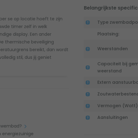
Belangrijkste specific
er se op locatie hoeft te zijn
Type zwembadp
wde timer zelf in welk
Plaatsing:
dige display. Een ander
De thermische beveiliging
Weerstanden
eratuurgrens bereikt, dan wordt
edig stil, dus jij geniet
Capaciteit bij ge
weerstand
Extern aanstuurb
Zoutwaterbesten
geleverd. Neem daarom de
bij voor de aanzuig- en perskant
Vermogen (Watt)
). Wij raden daarnaast aan een
Aansluitingen
orzien.
n zwembad?
 energiezuinige