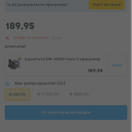
Is dit jouw perfecte vijverpomp?
Start de check
189,95
Tijdelijk uit voorraad
uitleg
Alternatief
AquaForte DM-10000 Vario S vijverpomp
Bekijk
189,95
Max. pompcapaciteit (l/h)
17.300 l/h
8300 l/h
10.300 l/h
Houd mij op de hoogte