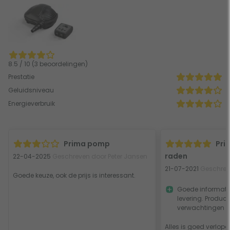
8.5 / 10 (3 beoordelingen)
Prestatie
Geluidsniveau
Energieverbruik
Prima pomp
Pri
raden
22-04-2025
Geschreven door Peter Jansen
21-07-2021
Geschrev
Goede keuze, ook de prijs is interessant.
Goede informatie
levering. Produc
verwachtingen
Alles is goed verlope