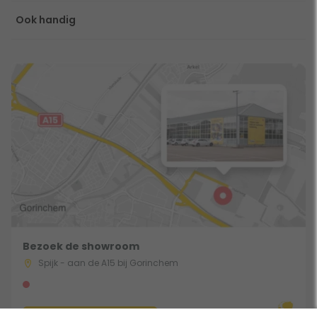
Ook handig
Bezoek de showroom
Spijk - aan de A15 bij Gorinchem