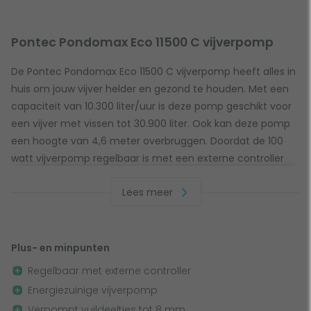
Pontec Pondomax Eco 11500 C vijverpomp
De Pontec Pondomax Eco 11500 C vijverpomp heeft alles in
huis om jouw vijver helder en gezond te houden. Met een
capaciteit van 10.300 liter/uur is deze pomp geschikt voor
een vijver met vissen tot 30.900 liter. Ook kan deze pomp
een hoogte van 4,6 meter overbruggen. Doordat de 100
watt vijverpomp regelbaar is met een externe controller
ben je in staat om de flow naar wens aan te passen. Zo kun
Lees meer
je ook nog eens besparen op je energieverbruik.
Handige externe controller
Plus- en minpunten
Deze vijverpomp heeft een externe controller waarmee je
Regelbaar met externe controller
het vermogen kunt instellen op het gewenste niveau. De
Energiezuinige vijverpomp
controller plaats je op een droge plaats buiten de vijver,
Verpompt vuildeeltjes tot 8 mm