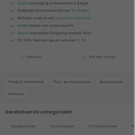
Gratis
bezorging in Nederland & België
Makkelijk retourneren binnen
90 dagen
Betalen zoals je wilt,
vooraf of achteraf
Eerlijk
advies van onze experts
Beste
webwinkel Shopping Awards 2023
30.700+ klanten geven ons een
9 /10
Bewaar
Stel een vraag
Product informatie
Plus- en minpunten
Specificaties
Reviews
Gerelateerde categorieën
Vijverpompen
Vijverslangen
Fonteinpompen
R