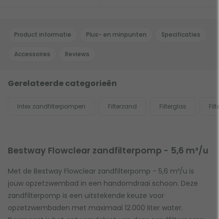
Product informatie
Plus- en minpunten
Specificaties
Accessoires
Reviews
Gerelateerde categorieën
Intex zandfilterpompen
Filterzand
Filterglas
Fil
Bestway Flowclear zandfilterpomp - 5,6 m³/u
Met de Bestway Flowclear zandfilterpomp - 5,6 m³/u is
jouw opzetzwembad in een handomdraai schoon. Deze
zandfilterpomp is een uitstekende keuze voor
opzetzwembaden met maximaal 12.000 liter water.