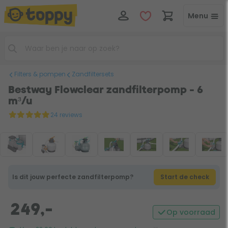
Menu
Filters & pompen
Zandfiltersets
Bestway Flowclear zandfilterpomp - 6
m³/u
24 reviews
Is dit jouw perfecte zandfilterpomp?
Start de check
249,-
Op voorraad