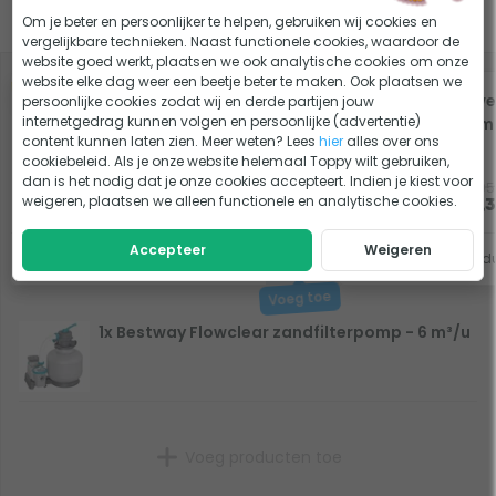
(wanneer je het waterniveau wilt verlagen)
Slim combineren
Om je beter en persoonlijker te helpen, gebruiken wij cookies en
Circuleren; water alleen rond laten stromen, zonder
vergelijkbare technieken. Naast functionele cookies, waardoor de
website goed werkt, plaatsen we ook analytische cookies om onze
dat het door het filter gaat (vrijwel essentieel bij het
website elke dag weer een beetje beter te maken. Ook plaatsen we
-5%
-5%
behandelen met chloorshock, bij bijv. groen
Bestway Flowclear
Zwe
persoonlijke cookies zodat wij en derde partijen jouw
internetgedrag kunnen volgen en persoonlijke (advertentie)
Polysphere
mm 
zwembadwater)
content kunnen laten zien. Meer weten? Lees
hier
alles over ons
filterballen - 500
cookiebeleid. Als je onze website helemaal Toppy wilt gebruiken,
gram
dan is het nodig dat je onze cookies accepteert. Indien je kiest voor
Bediening met ingebouwde timer
13,95
12,95
weigeren, plaatsen we alleen functionele en analytische cookies.
Op voorraad
13,25
12,
Deze zandfilterpomp is te bedienen via een ingebouwde
Accepteer
Weigeren
Bekijk product
Bekijk prod
timer. Zo kun je de pomp gewoon aan laten staan. Je stelt
naar wens een dagdeel in, van bijv. 8 uur, waarop de pomp
het zwembadwater door het filtervat pomp. Dit gebeurt
1x Bestway Flowclear zandfilterpomp - 6 m³/u
vervolgens telkens automatisch tussen de ingestelde
tijden.
Makkelijk te plaatsen en installeren
Voeg producten toe
Plaats de zandfilterpomp altijd onder de waterspiegel. Dit