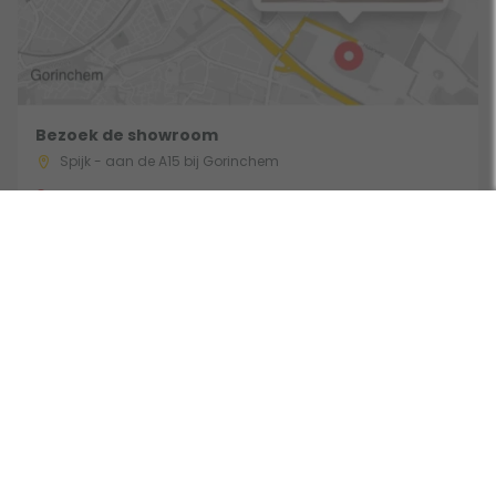
Bezoek de showroom
Spijk - aan de A15 bij Gorinchem
Route & Openingstijden
Volg ons: