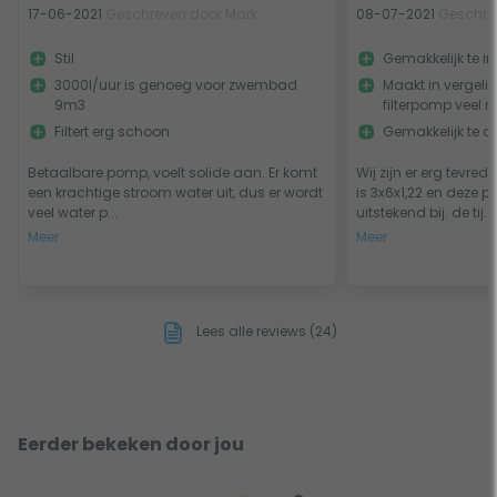
17-06-2021
Geschreven door Mark
08-07-2021
Geschre
Stil
Gemakkelijk te in
3000l/uur is genoeg voor zwembad
Maakt in vergelij
9m3
filterpomp veel m
Filtert erg schoon
Gemakkelijk te o
Betaalbare pomp, voelt solide aan. Er komt
Wij zijn er erg tevr
een krachtige stroom water uit, dus er wordt
is 3x6x1,22 en deze 
veel water p...
uitstekend bij. de tij...
Meer
Meer
Lees alle reviews (24)
Eerder bekeken door jou