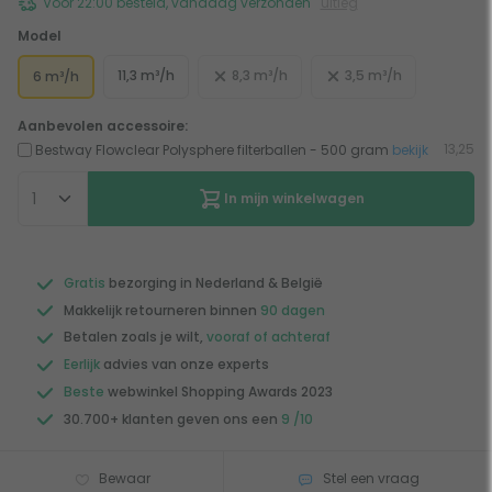
Voor 22:00 besteld, vandaag verzonden
uitleg
Model
11,3 m³/h
8,3 m³/h
3,5 m³/h
6 m³/h
Aanbevolen accessoire:
13,25
Bestway Flowclear Polysphere filterballen - 500 gram
bekijk
In mijn winkelwagen
Gratis
bezorging in Nederland & België
Makkelijk retourneren binnen
90 dagen
Betalen zoals je wilt,
vooraf of achteraf
Eerlijk
advies van onze experts
Beste
webwinkel Shopping Awards 2023
30.700+ klanten geven ons een
9 /10
Bewaar
Stel een vraag