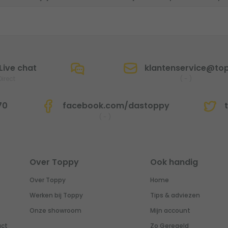
Live chat
klantenservice@top
Direct
(
-
)
70
facebook.com/dastoppy
t
(
-
)
Over Toppy
Ook handig
Over Toppy
Home
Werken bij Toppy
Tips & adviezen
Onze showroom
Mijn account
uct
Zo Geregeld