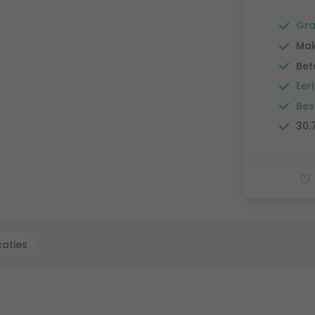
Gra
Mak
Bet
Eerl
Bes
30.
caties