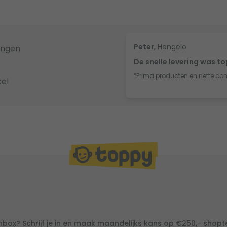
Peter
, Hengelo
ingen
De snelle levering was t
“Prima producten en nette co
el
inbox? Schrijf je in en maak maandelijks kans op €250,- shop