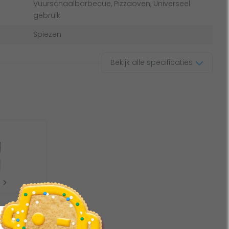
Vuurschaalbarbecue, Pizzaoven, Universeel
gebruik
Spiezen
Bekijk alle specificaties