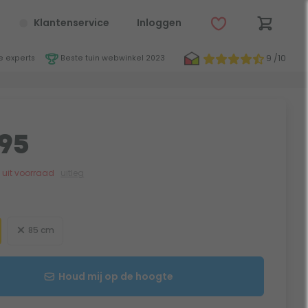
Klantenservice
Inloggen
9 /10
 experts
Beste tuin webwinkel 2023
95
jk uit voorraad
uitleg
85 cm
Houd mij op de hoogte