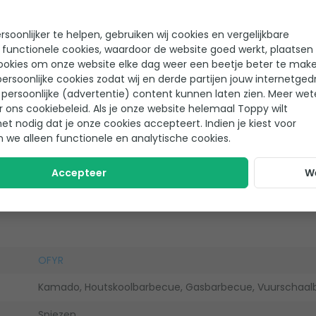
soonlijker te helpen, gebruiken wij cookies en vergelijkbare
 functionele cookies, waardoor de website goed werkt, plaatsen
ookies om onze website elke dag weer een beetje beter te make
ersoonlijke cookies zodat wij en derde partijen jouw internetged
Helaas!
persoonlijke (advertentie) content kunnen laten zien. Meer we
r ons cookiebeleid. Als je onze website helemaal Toppy wilt
Er zijn nog geen reviews geschreven voor dit product
het nodig dat je onze cookies accepteert. Indien je kiest voor
n we alleen functionele en analytische cookies.
Accepteer
W
OFYR
Kamado, Houtskoolbarbecue, Gasbarbecue, Vuurschaalba
Spiezen