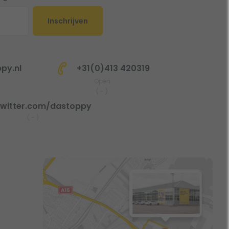
Inschrijven
py.nl
+31(0)413 420319
Open
(
-
)
witter.com/dastoppy
(
-
)