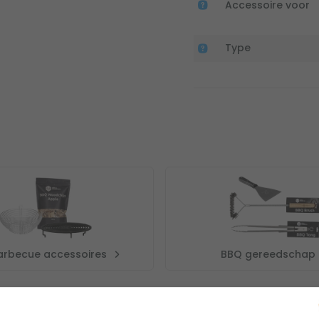
Accessoire voor
Type
barbecue accessoires
BBQ gereedschap