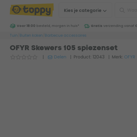
Kies je
categorie
Voor 18:00
besteld, morgen in huis
*
Gratis
verzending vanaf 
Tuin
/
Buiten koken
/
Barbecue accessoires
OFYR Skewers 105 spiezenset
|
Delen
| Product: 12043
| Merk:
OFYR