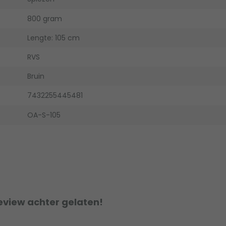
800 gram
Lengte: 105 cm
RVS
Bruin
7432255445481
OA-S-105
eview achter gelaten!