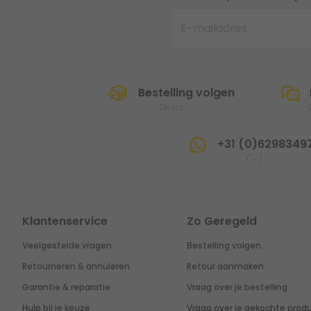
Bestelling volgen
Direct
+31 (0)6298349
(
-
)
Klantenservice
Zo Geregeld
Veelgestelde vragen
Bestelling volgen
Retourneren & annuleren
Retour aanmaken
Garantie & reparatie
Vraag over je bestelling
Hulp bij je keuze
Vraag over je gekochte prod