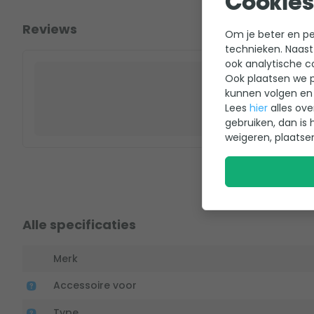
Cookies
Reviews
Om je beter en per
technieken. Naast
ook analytische c
Ook plaatsen we p
kunnen volgen en 
Lees
hier
alles ove
gebruiken, dan is 
weigeren, plaatse
Alle specificaties
Merk
Accessoire voor
Type