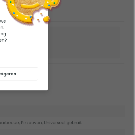
 we
n.
rag
ten?
eigeren
rbecue, Pizzaoven, Universeel gebruik