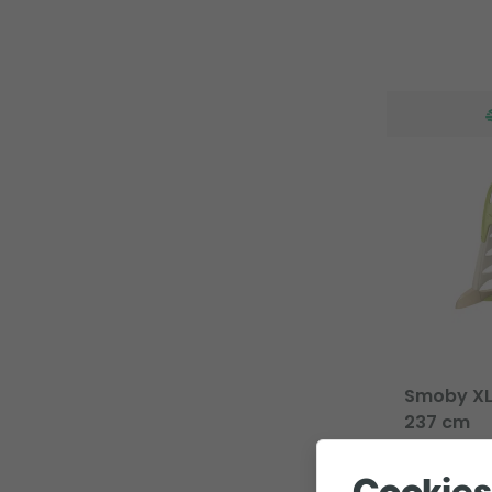
Smoby XL g
237 cm
1