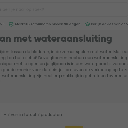
€75
Makkelijk retourneren binnen
90 dagen
Eerlijk advies
van onze
aan met wateraansluiting
glijden tussen de bladeren, in de zomer spelen met water. Met e
ing kan het allebei! Deze glijbanen hebben een wateraansluiting 
Knipper met je ogen en je glijbaan is in een waterparadijs verand
een goede manier voor de kleintjes om even de verkoeling op te z
 wateraansluiting zijn heel erg makkelijk in gebruik en toveren e
!
1 - 7
van in totaal 7 producten