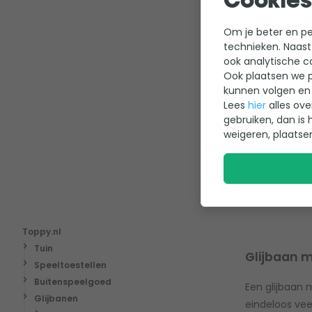
Cookies
Montaget
Veilig en
Stevig m
Om je beter en per
technieken. Naast
ook analytische c
131,95
Ook plaatsen we p
kunnen volgen en 
Lees
hier
alles ove
gebruiken, dan is 
weigeren, plaatse
Toppy.nl
Tuin
Glijbaan m
Speeltoestellen
Buitenspeelgoed
Een glijbaan 
Glijbanen
eindeloos vee