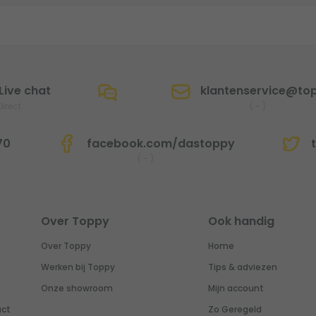
Live chat
klantenservice@top
Direct
(
-
)
70
facebook.com/dastoppy
t
(
-
)
Over Toppy
Ook handig
Over Toppy
Home
Werken bij Toppy
Tips & adviezen
Onze showroom
Mijn account
uct
Zo Geregeld