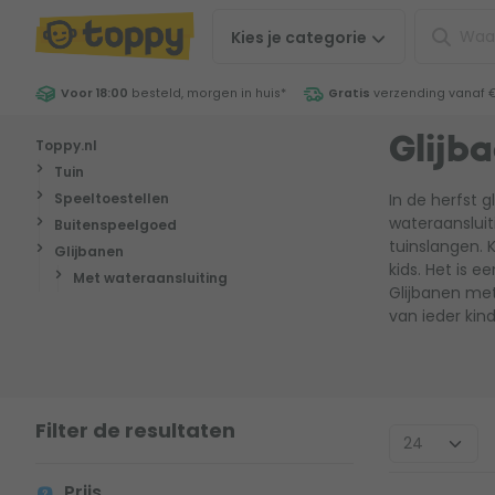
Kies je
categorie
Voor 18:00
besteld, morgen in huis
*
Gratis
verzending vanaf 
Toppy.nl
Glijb
Tuin
Speeltoestellen
In de herfst 
wateraansluit
Buitenspeelgoed
tuinslangen. 
Glijbanen
kids. Het is 
Met wateraansluiting
Glijbanen met
van ieder kind
Filter de resultaten
Prijs