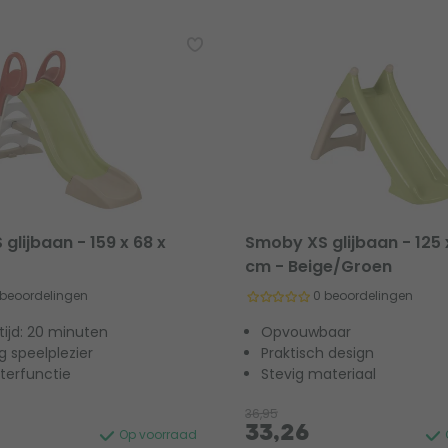
glijbaan - 159 x 68 x
Smoby XS glijbaan - 125 
cm - Beige/Groen
 beoordelingen
0 beoordelingen
ijd: 20 minuten
Opvouwbaar
ig speelplezier
Praktisch design
terfunctie
Stevig materiaal
36,95
33,26
Op voorraad