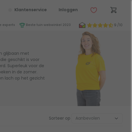
Klantenservice
Inloggen
9 /10
 experts
Beste tuin webwinkel 2023
en glijbaan met
die geschikt is voor
erd. Superleuk voor de
oeken in de zomer.
en lach op het gezicht
Sorteer op