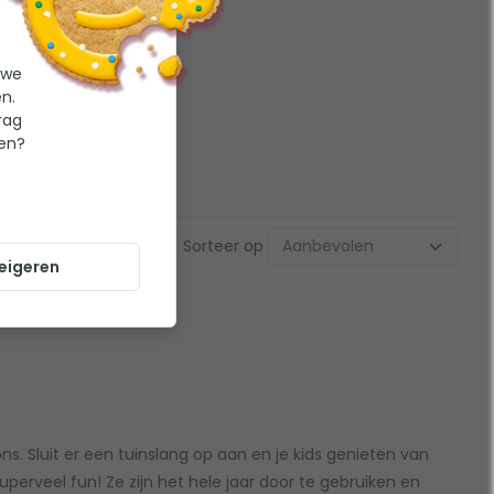
 we
n.
rag
ten?
Sorteer op
eigeren
s. Sluit er een tuinslang op aan en je kids genieten van
uperveel fun! Ze zijn het hele jaar door te gebruiken en