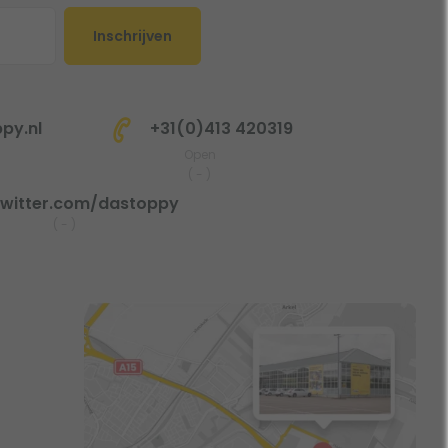
Inschrijven
py.nl
+31(0)413 420319
Open
(
-
)
witter.com/dastoppy
(
-
)