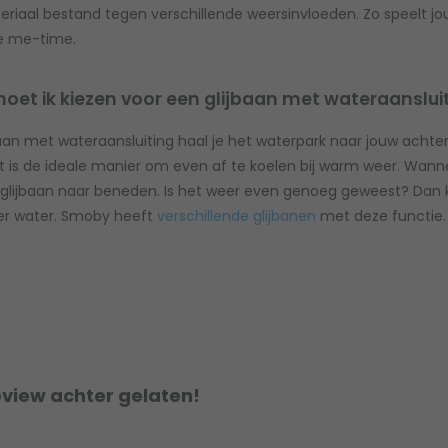
riaal bestand tegen verschillende weersinvloeden. Zo speelt jouw 
e me-time.
t ik kiezen voor een glijbaan met wateraanslui
aan met wateraansluiting haal je het waterpark naar jouw achtertu
t is de ideale manier om even af te koelen bij warm weer. Wannee
glijbaan naar beneden. Is het weer even genoeg geweest? Dan k
der water. Smoby heeft
verschillende glijbanen
met deze functie.
eview achter gelaten!