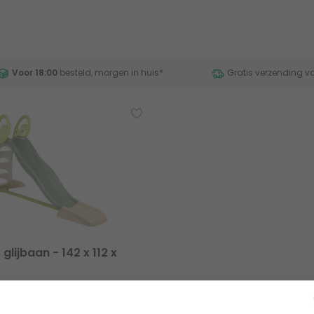
Voor 18:00
besteld, morgen in huis
*
Gratis verzending v
lijbaan - 142 x 112 x
 beoordeling