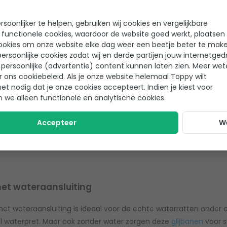
ijd: 20 minuten
 praktisch design
ateriaal
soonlijker te helpen, gebruiken wij cookies en vergelijkbare
 functionele cookies, waardoor de website goed werkt, plaatsen
ookies om onze website elke dag weer een beetje beter te make
Niet meer leverbaar
ersoonlijke cookies zodat wij en derde partijen jouw internetged
persoonlijke (advertentie) content kunnen laten zien. Meer we
r ons cookiebeleid. Als je onze website helemaal Toppy wilt
het nodig dat je onze cookies accepteert. Indien je kiest voor
n we alleen functionele en analytische cookies.
Accepteer
W
et wateraansluiting
met wateraansluiting is ideaal voor de echte waterratten onder on
l waterpret. Maar ook zonder water zorgen deze
glijbanen
voor s