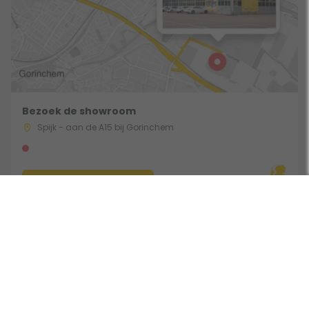
Bezoek de showroom
Spijk - aan de A15 bij Gorinchem
Route & Openingstijden
Gebruik een filter
Volg ons: