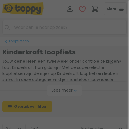
Menu
Loopfietsen
Kinderkraft loopfiets
Jouw kleine leren een tweewieler onder controle te krijgen?
Laat Kinderkraft hun gids zijn! Met de superselectie
loopfietsen zijn de ritjes op Kinderkraft loopfietsen leuk én
stijlvol. In deze categorie vind je moeiteloos jouw ideale
Kinderkraft loopfiets. Ze leren balans te houden, zodat de
Lees meer
stap naar een échte fiets wat kleiner wordt. Bereid je voor op
veel gelach terwijl je kleintje in stijl wegrijdt. Zowel binnen als
buiten!
Gebruik een filter
1 - 6