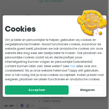
Op voorraad
Voor 18:00
besteld, morgen in huis
*
Gratis verzending vanaf €75
Cookies
Eerlijk advies van onze experts
90 dagen bedenktijd
Om je beter en persoonlijker te helpen, gebruiken wij cookies en
vergelijkbare technieken. Naast functionele cookies, waardoor de
website goed werkt, plaatsen we ook analytische cookies om onze
website elke dag weer een beetje beter te maken. Ook plaatsen we
persoonlijke cookies zodat wij en derde partijen jouw
Filter de resultaten
internetgedrag kunnen volgen en persoonlijke (advertentie)
content kunnen laten zien. Meer weten? Lees
hier
alles over ons
cookiebeleid. Als je onze website helemaal Toppy wilt gebruiken,
dan is het nodig dat je onze cookies accepteert. Indien je kiest voor
Bestway Hydrium metalen zwembad
weigeren, plaatsen we alleen functionele en analytische cookies.
732 x 366 x 132 cm
0 beoordelingen
Accepteer
Weigeren
Merk: Bestway
Vorm: Rond
2.624,-