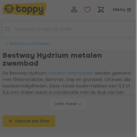
Menu
Bestway zwembaden
Bestway Hydrium metalen
zwembad
De Bestway Hydrium
metalen zwembaden
worden geleverd
met filterinstallatie, skimmer, trap en grondzeil. Oftewel, alle
basisbenodigdheden. Deze mooie baden hebben een 0,3 of
0,4 mm stalen wand. In combinatie met de druk van het
water heb je op een laagdrempelige manier een stevig en
Lees meer
stabiel zwembad in je tuin. Wij raden aan de Bestway Hydrium
zwembaden bovengronds te plaatsen en niet in te graven.
Kies hieronder je favoriete model.
Gebruik een filter