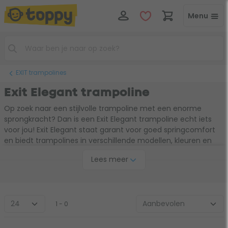
Menu
EXIT trampolines
Exit Elegant trampoline
Op zoek naar een stijlvolle trampoline met een enorme
sprongkracht? Dan is een Exit Elegant trampoline echt iets
voor jou! Exit Elegant staat garant voor goed springcomfort
en biedt trampolines in verschillende modellen, kleuren en
maten. Wil je echt dé ultieme springervaring? Ga dan voor
Lees meer
een van Exit Elegant Premium trampolines. Deze hebben
namelijk extra lange veren waardoor je nog hoger kunt
springen. Heb je liever een trampoline die wat minder opvalt
in de tuin? Dan passen de Exit Elegant Ground trampolines
beter bij jou. Wat voor trampoline je ook zoek met de Exit
1 - 0
Elegant trampolines beleef je gegarandeerd leuke
springavonturen!