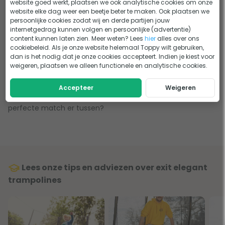
website goed werkt, plaatsen we ook analytische cookies om onze
waarvan de kleur bijvoorbeeld bij je tuininrichting past. De
website elke dag weer een beetje beter te maken. Ook plaatsen we
Exit Elegant is er namelijk in alle kleuren van de regenboog;
persoonlijke cookies zodat wij en derde partijen jouw
internetgedrag kunnen volgen en persoonlijke (advertentie)
paars, rood, blauw, groen en natuurlijk ook zwart. Tot slot
content kunnen laten zien. Meer weten? Lees
hier
alles over ons
kun je ook nog kiezen of je gaat voor een Exit Elegant
cookiebeleid. Als je onze website helemaal Toppy wilt gebruiken,
dan is het nodig dat je onze cookies accepteert. Indien je kiest voor
trampoline op poten of ingegraven. Beiden worden
weigeren, plaatsen we alleen functionele en analytische cookies.
geleverd met een duidelijke handleiding, dus de trampoline
zet je in no-time in elkaar. Voor de inground versie moet
Accepteer
Weigeren
natuurlijk wel eerst een gat worden gegraven. Zit jouw
perfecte match er tussen?
Lees onze tips en adviezen over exit elegant
trampolines