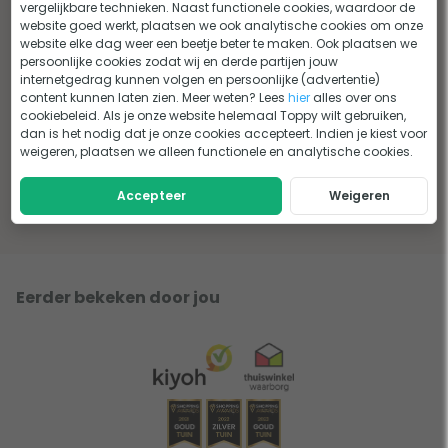
vergelijkbare technieken. Naast functionele cookies, waardoor de
website goed werkt, plaatsen we ook analytische cookies om onze
website elke dag weer een beetje beter te maken. Ook plaatsen we
persoonlijke cookies zodat wij en derde partijen jouw
internetgedrag kunnen volgen en persoonlijke (advertentie)
content kunnen laten zien. Meer weten? Lees
hier
alles over ons
cookiebeleid. Als je onze website helemaal Toppy wilt gebruiken,
dan is het nodig dat je onze cookies accepteert. Indien je kiest voor
Je vijver winterklaar maken
Vijvernet kopen: Waar moet je
weigeren, plaatsen we alleen functionele en analytische cookies.
op letten?
Accepteer
Weigeren
Lees het advies
Lees het advies
Eerder bekeken door jou