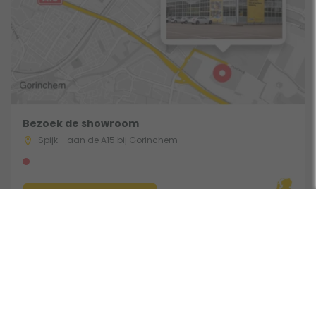
Bezoek de showroom
Spijk - aan de A15 bij Gorinchem
Route & Openingstijden