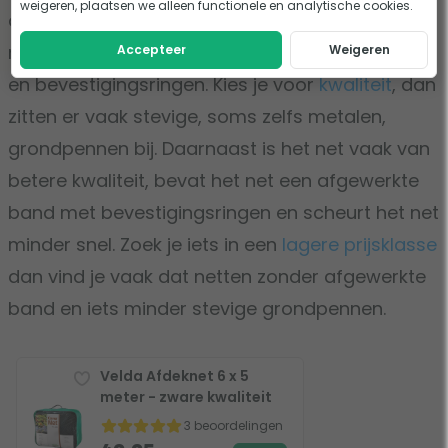
weigeren, plaatsen we alleen functionele en analytische cookies.
afwerking van het net en de kwaliteit van de
meegeleverde accessoires zoals grondpennen
Accepteer
Weigeren
en bevestigingsringen. Kies je voor
kwaliteit
, dan
zitten er vaak stevige, soms zelfs metalen,
grondpennen bij. Daarnaast is het net vaak van
betere kwaliteit, bevat het net een afgewerkte
band met bevestigingsringen en scheurt het net
minder snel. Zoek je iets in een
lagere prijsklasse
dan vind je vaak dat netten zonder afgewerkte
band en iets minder stevige grondpennen.
Velda Afdeknet 6 x 5
meter - zware kwaliteit
3 beoordelingen