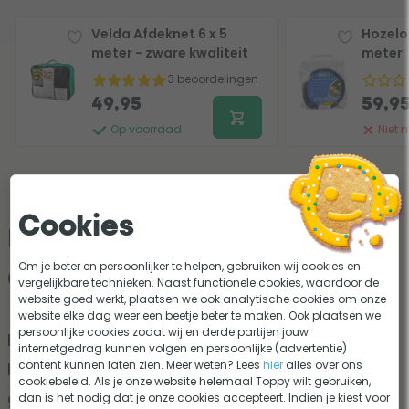
Velda Afdeknet 6 x 5
Hozelo
meter - zware kwaliteit
meter
3 beoordelingen
49,95
59,9
Op voorraad
Niet 
Cookies
Kwaliteit van het net en de
Om je beter en persoonlijker te helpen, gebruiken wij cookies en
accessoires
vergelijkbare technieken. Naast functionele cookies, waardoor de
website goed werkt, plaatsen we ook analytische cookies om onze
website elke dag weer een beetje beter te maken. Ook plaatsen we
persoonlijke cookies zodat wij en derde partijen jouw
Bij het kiezen tussen verschillende vijvernetten is
internetgedrag kunnen volgen en persoonlijke (advertentie)
content kunnen laten zien. Meer weten? Lees
hier
alles over ons
kwaliteit uiteindelijk het sleutelwoord. Het
cookiebeleid. Als je onze website helemaal Toppy wilt gebruiken,
grootste verschil vind je in de sterkte en
dan is het nodig dat je onze cookies accepteert. Indien je kiest voor