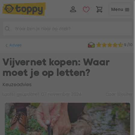
Menu
9 /10
Advies
Vijvernet kopen: Waar
moet je op letten?
Keuzeadvies
Laatst geüpdatet:
07 november 2024
Door Wouter