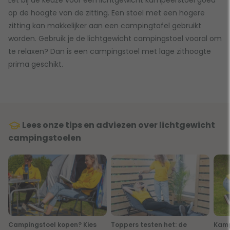
Let bij de keuze voor een lichtgewicht kampeerstoel goed
op de hoogte van de zitting. Een stoel met een hogere
zitting kan makkelijker aan een campingtafel gebruikt
worden. Gebruik je de lichtgewicht campingstoel vooral om
te relaxen? Dan is een campingstoel met lage zithoogte
prima geschikt.
Lees onze tips en adviezen over lichtgewicht
campingstoelen
Campingstoel kopen? Kies
Toppers testen het: de
Kamp