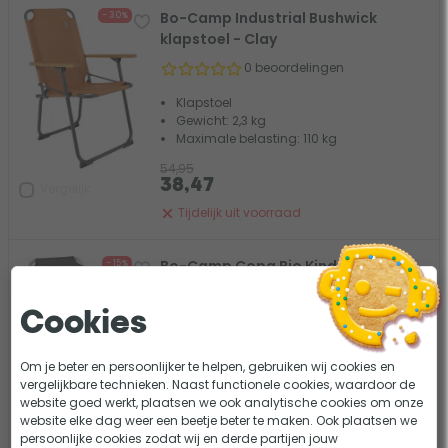
Bo-Camp Industrial Bushwick
- 30%
klapstoel - Clay
0 beoordelingen
Klapstoel
Gewicht: 2,3 kg
Maximale belasting: 110 kg
54,95
38,47
Vergelijk
Tijdelijk uit voorraad
Bo-Camp Copa Rio Kinderstoel -
- 15%
Graphite
1 beoordeling
Cookies
Kinderstoel
Om je beter en persoonlijker te helpen, gebruiken wij cookies en
Gewicht: 1,6 kg
vergelijkbare technieken. Naast functionele cookies, waardoor de
Maximale belasting: 90 kg
website goed werkt, plaatsen we ook analytische cookies om onze
21,95
website elke dag weer een beetje beter te maken. Ook plaatsen we
18,66
Vergelijk
persoonlijke cookies zodat wij en derde partijen jouw