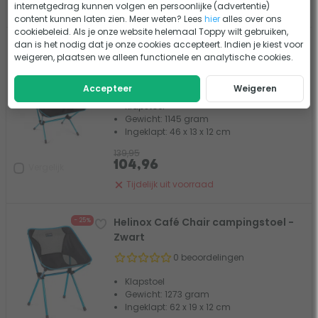
internetgedrag kunnen volgen en persoonlijke (advertentie)
Tijdelijk uit voorraad
content kunnen laten zien. Meer weten? Lees
hier
alles over ons
cookiebeleid. Als je onze website helemaal Toppy wilt gebruiken,
dan is het nodig dat je onze cookies accepteert. Indien je kiest voor
Helinox Chair Two campingstoel -
- 25%
weigeren, plaatsen we alleen functionele en analytische cookies.
Zwart
1 beoordeling
Accepteer
Weigeren
Klapstoel
Gewicht: 1145 gram
Ingeklapt: 46 x 13 x 12 cm
139,95
104,96
Vergelijk
Tijdelijk uit voorraad
Helinox Café Chair campingstoel -
- 25%
Zwart
0 beoordelingen
Klapstoel
Gewicht: 1273 gram
Ingeklapt: 62 x 19 x 12 cm