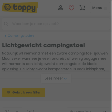
Menu
Campingstoelen
Lichtgewicht campingstoel
Natuurlijk wil niemand met een zware campingstoel sjouwen.
Maar zeker wanneer je veel rondreist of weinig bagage mee
wilt nemen is een lichtgewicht campingstoel de ideale
oplossing. De lichtgewicht kampeerstoel is vaak inklapbaar,
zodat je hem gemakkelijk kwijt kunt in je rugzak. Zo hoef je
Lees meer
ook als actieve kampeerder geen comfort meer in te leveren
en kun je met een lichtgewicht campingstoel genieten van
een comfortabele zitplek.
Gebruik een filter
1 - 12