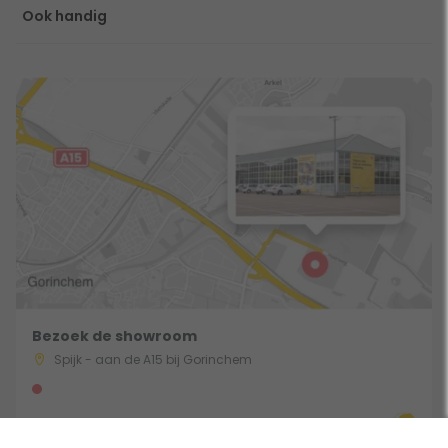
Ook handig
Bezoek de showroom
Spijk - aan de A15 bij Gorinchem
Route & Openingstijden