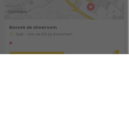
Bezoek de showroom
Spijk - aan de A15 bij Gorinchem
Route & Openingstijden
Gebruik een filter
Volg ons:
Beoordeeld door klanten met een 9,0 uit 30762 beoordelingen •