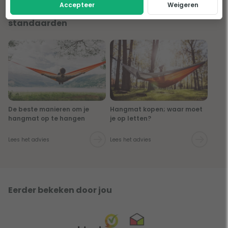
Accepteer
Weigeren
Lees onze tips en adviezen over hangmat
standaarden
De beste manieren om je
Hangmat kopen; waar moet
hangmat op te hangen
je op letten?
Lees het advies
Lees het advies
Eerder bekeken door jou