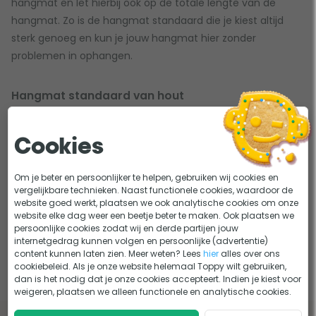
hangmat en let hierbij ook op de totale lengte van de
hangmat. Zo is de hangmat standaard die je kiest altijd
sterk genoeg en kun je jouw hangmat hier zonder
problemen in ophangen.
Hangmat standaard van hout
Een hangmat standaard van hout gaat lang mee en geeft
een stijlvolle uitstraling aan je tuin. Heb je voldoende ruimte
Cookies
en ben je op zoek naar een hangmat standaard met een
luxe design? Kies dan voor een hangmat standaard van
Om je beter en persoonlijker te helpen, gebruiken wij cookies en
vergelijkbare technieken. Naast functionele cookies, waardoor de
hout. De standaarden zijn voorzien van een beschermende
website goed werkt, plaatsen we ook analytische cookies om onze
laag. Hierdoor kan het hangmat standaard van hout
website elke dag weer een beetje beter te maken. Ook plaatsen we
persoonlijke cookies zodat wij en derde partijen jouw
zonder problemen buiten blijven staan en is hij
internetgedrag kunnen volgen en persoonlijke (advertentie)
weerbestendig.
content kunnen laten zien. Meer weten? Lees
hier
alles over ons
cookiebeleid. Als je onze website helemaal Toppy wilt gebruiken,
dan is het nodig dat je onze cookies accepteert. Indien je kiest voor
weigeren, plaatsen we alleen functionele en analytische cookies.