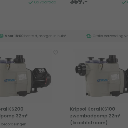
359,-
Op voorraad
Voor 18:00
besteld, morgen in huis
*
Gratis verzending v
oral KS200
Kripsol Koral KS100
pomp 32m³
zwembadpomp 22m³
(krachtstroom)
9 beoordelingen