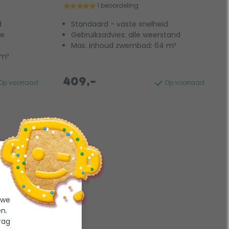
1 beoordeling
d
Standaard - vaste snelheid
de
Gebruiksadvies: alle weerstand
Max. inhoud zwembad: 64 m³
 m³
409,-
Op voorraad
Op voorraad
 we
n.
rag