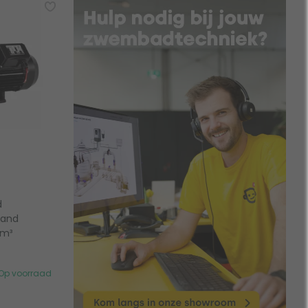
d
tand
 m³
Op voorraad