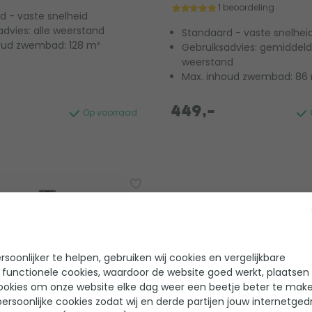
1 beoordeling
d - vaste snelheid
advies: alle weerstand
Standaard - vaste snelhei
oud zwembad: 128 m³
Gebruiksadvies: gemiddel
weerstand
Max. inhoud zwembad: 86
449,-
Op voorraad
soonlijker te helpen, gebruiken wij cookies en vergelijkbare
 functionele cookies, waardoor de website goed werkt, plaatsen
ookies om onze website elke dag weer een beetje beter te make
ersoonlijke cookies zodat wij en derde partijen jouw internetged