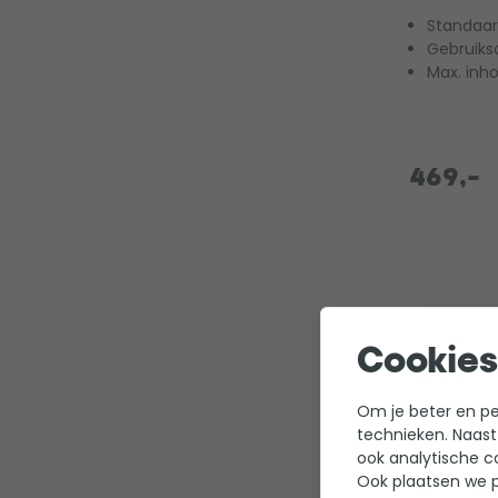
Standaar
Gebruiks
Max. inh
469,-
Cookies
Om je beter en per
technieken. Naast
ook analytische c
Ook plaatsen we p