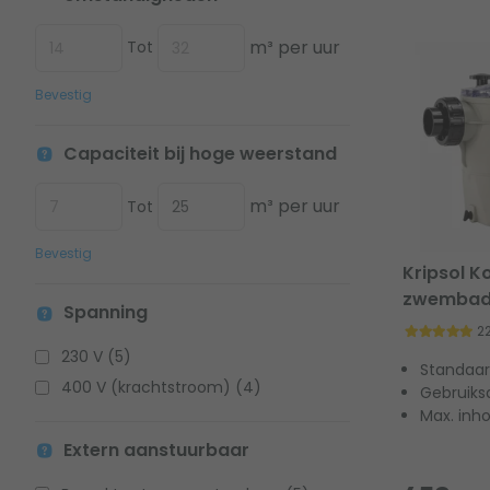
m³ per uur
Tot
Bevestig
Capaciteit bij hoge weerstand
m³ per uur
Tot
Bevestig
Kripsol K
zwembad
Spanning
2
230 V (5)
Standaar
400 V (krachtstroom) (4)
Gebruiks
Max. inh
Extern aanstuurbaar