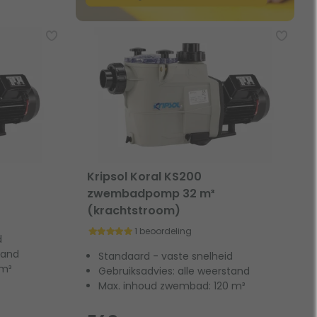
Kripsol Koral KS200
zwembadpomp 32 m³
(krachtstroom)
1 beoordeling
d
tand
Standaard - vaste snelheid
 m³
Gebruiksadvies: alle weerstand
Max. inhoud zwembad: 120 m³