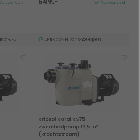
549,-
Op voorraad
Op voorraad
anaf €75
Eerlijk advies van onze experts
Kripsol Koral KS75
zwembadpomp 13,5 m³
(krachtstroom)