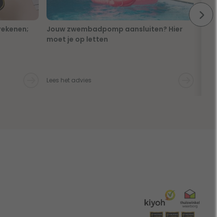
rekenen;
Jouw zwembadpomp aansluiten? Hier
Van
moet je op letten
makk
sta
freq
Lees het advies
Lees 