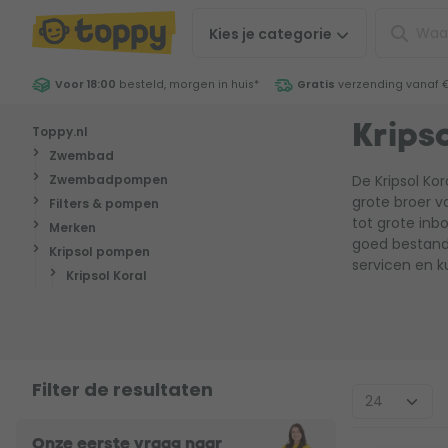
Kies je
categorie
Voor 18:00
besteld, morgen in huis
*
Gratis
verzending vanaf 
Toppy.nl
Krips
Zwembad
Zwembadpompen
De Kripsol K
grote broer v
Filters & pompen
tot grote in
Merken
goed bestand
Kripsol pompen
servicen en k
Kripsol Koral
Filter de resultaten
Onze eerste vraag naar