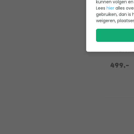
kunnen volgen en 
Kripsol K
Lees
hier
alles ove
zwembad
gebruiken, dan is 
(krachts
weigeren, plaatse
1
Standaar
Gebruiks
Max. inh
499,-