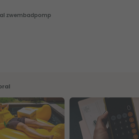
oral zwembadpomp
oral