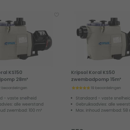
oral KS150
Kripsol Koral KS50
pomp 28m³
zwembadpomp 15m³
2 beoordelingen
19 beoordelingen
d - vaste snelheid
Standaard - vaste snelhei
advies: alle weerstand
Gebruiksadvies: alle weers
oud zwembad: 100 m³
Max. inhoud zwembad: 58