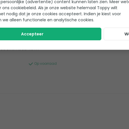
persoonlijke (advertentie) content kunnen laten zien. Meer we
oral KS150
r ons cookiebeleid. Als je onze website helemaal Toppy wilt
pomp 28 m³
het nodig dat je onze cookies accepteert. Indien je kiest voor
troom)
n we alleen functionele en analytische cookies.
 beoordeling
Accepteer
W
d - vaste snelheid
advies: alle weerstand
oud zwembad: 110 m³
Op voorraad