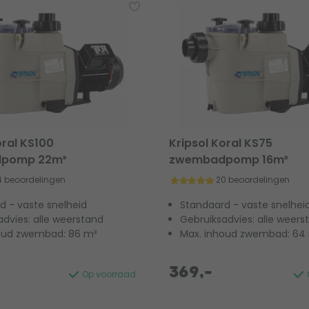
oral KS100
Kripsol Koral KS75
pomp 22m³
zwembadpomp 16m³
4 beoordelingen
20 beoordelingen
d - vaste snelheid
Standaard - vaste snelhei
advies: alle weerstand
Gebruiksadvies: alle weers
oud zwembad: 86 m³
Max. inhoud zwembad: 64
369,-
Op voorraad