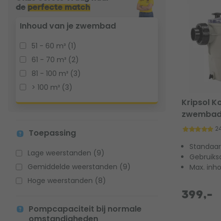
de
perfecte match
Inhoud van je zwembad
51 - 60 m³ (1)
61 - 70 m³ (2)
81 - 100 m³ (3)
> 100 m³ (3)
Kripsol K
zwembad
2
Toepassing
Standaar
Lage weerstanden (9)
Gebruiks
Gemiddelde weerstanden (9)
Max. inh
Hoge weerstanden (8)
399,-
Pompcapaciteit bij normale
omstandigheden