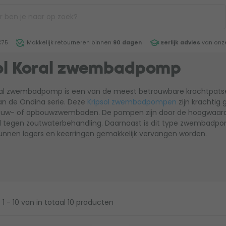
€75
Makkelijk retourneren binnen
90 dagen
Eerlijk advies
van onze
ol Koral zwembadpomp
oral zwembadpomp is een van de meest betrouwbare krachtpatser
an de Ondina serie. Deze
Kripsol zwembadpompen
zijn krachtig
bouw- of opbouwzwembaden. De pompen zijn door de hoogwaard
 tegen zoutwaterbehandling. Daarnaast is dit type zwembadpo
unnen lagers en keerringen gemakkelijk vervangen worden.
1 - 10
van in totaal 10 producten