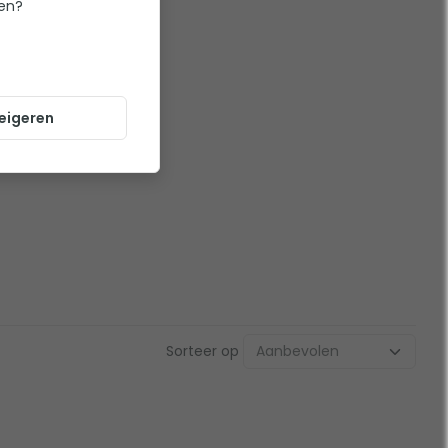
ten?
eigeren
Sorteer op