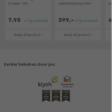
2 meter - Wit
zwembadpomp 22m³
z
7,95
399,-
4
Op voorraad
Op voorraad
Bekijk dit product >
Bekijk dit product >
Eerder bekeken door jou