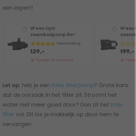
een expert!
W'eau Opti
W'eau 
zwembadpomp 8m³
zwemb
1 beoordeling
129,-
199,-
Tijdelijk uit voorraad
Tijdel
Let op
: heb je een
Intex filterpomp
? Grote kans
dat de oorzaak in het filter zit. Stroomt het
water niet meer goed door? Dan zit het
Intex
filter
vol. Dit los je makkelijk op door hem te
vervangen.