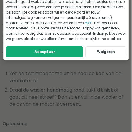
pomp zit vast
website goed werkt, plaatsen we ook analytische cookies om onze
website elke dag weer een beetje beter te maken. Ook plaatsen we
persoonlijke cookies zodat wij en derde partijen jouw
In de zwembadpomp zit altijd een waaier die
internetgedrag kunnen volgen en persoonlijke (advertentie)
content kunnen laten zien. Meer weten? Lees
hier
alles over ons
verbonden is met de ventilator. Deze kan vast
cookiebeleid. Als je onze website helemaal Toppy wilt gebruiken,
dan is het nodig dat je onze cookies accepteert. Indien je kiest voor
komen te zitten. Maar dat willen we natuurlijk
weigeren, plaatsen we alleen functionele en analytische cookies.
niet. Controleren of de waaier vast zit doe je als
Accepteer
Weigeren
volgt::
Zet de zwembadpomp uit en haal de kap van de
ventilator af
Draai de waaier handmatig rond. Lukt dit niet of
gaat dit heel stroef? Dan zit er vuil in de waaier of
de as van de motor is verroest.
Oplossing