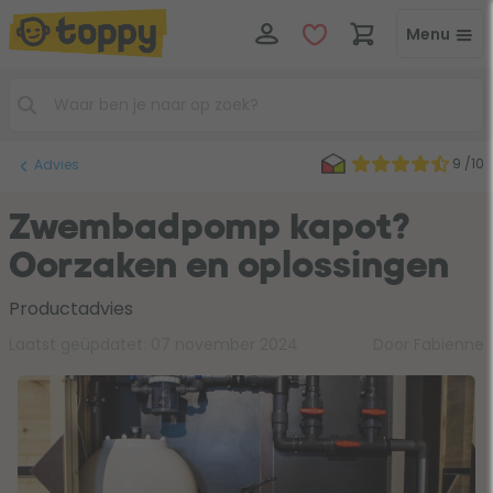
Menu
9 /10
Advies
Zwembadpomp kapot?
Oorzaken en oplossingen
Productadvies
Laatst geüpdatet:
07 november 2024
Door Fabienne