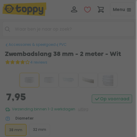
Menu
Accessoires & speelgoed
PVC
Zwembadslang 38 mm - 2 meter - Wit
4 reviews
7,95
Op voorraad
Verzending binnen 1-2 werkdagen
uitleg
Diameter
32 mm
38 mm