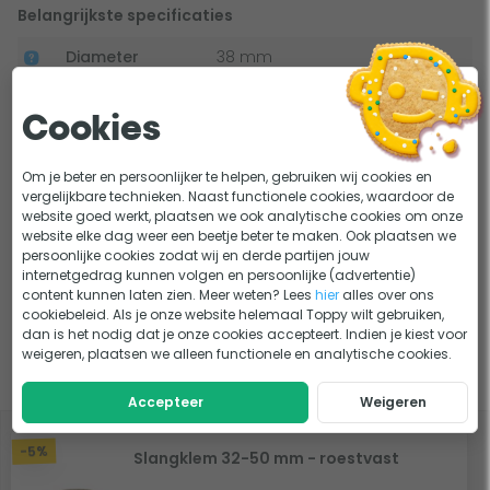
Belangrijkste specificaties
Diameter
38 mm
Lengte
2 meter
Cookies
Materiaal
Polyethyleen
Om je beter en persoonlijker te helpen, gebruiken wij cookies en
Geschikt voor
Opzetzwembad
vergelijkbare technieken. Naast functionele cookies, waardoor de
type zwembad
website goed werkt, plaatsen we ook analytische cookies om onze
website elke dag weer een beetje beter te maken. Ook plaatsen we
persoonlijke cookies zodat wij en derde partijen jouw
internetgedrag kunnen volgen en persoonlijke (advertentie)
Bekijk alle specificaties
content kunnen laten zien. Meer weten? Lees
hier
alles over ons
cookiebeleid. Als je onze website helemaal Toppy wilt gebruiken,
dan is het nodig dat je onze cookies accepteert. Indien je kiest voor
weigeren, plaatsen we alleen functionele en analytische cookies.
Slim combineren
Accepteer
Weigeren
-5%
Slangklem 32-50 mm - roestvast