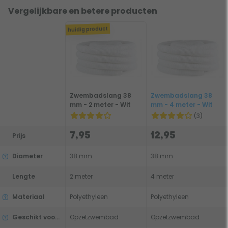
Vergelijkbare en betere producten
huidig product
Zwembadslang 38
Zwembadslang 38
mm - 2 meter - Wit
mm - 4 meter - Wit
(3)
7,95
12,95
Prijs
Diameter
38 mm
38 mm
Lengte
2 meter
4 meter
Materiaal
Polyethyleen
Polyethyleen
Geschikt voor type zwembad
Opzetzwembad
Opzetzwembad