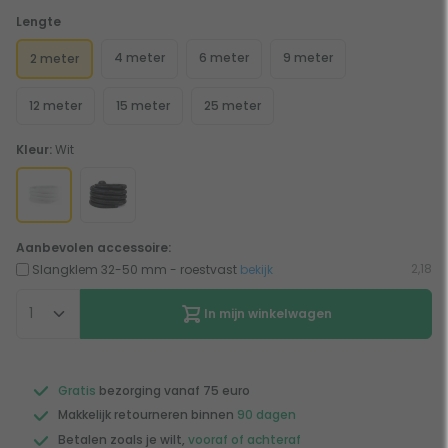
Lengte
4 meter
6 meter
9 meter
2 meter
12 meter
15 meter
25 meter
Kleur:
Wit
Aanbevolen accessoire:
2,18
Slangklem 32-50 mm - roestvast
bekijk
In mijn winkelwagen
Gratis
bezorging vanaf 75 euro
Makkelijk retourneren binnen
90 dagen
Betalen zoals je wilt,
vooraf of achteraf