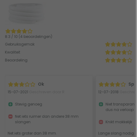
8.3 / 10 (4 beoordelingen)
Gebruiksgemak
Kwaliteit
Beoordeling
Ok
Spr
15-07-2021
Geschreven door R
12-07-2018
Geschrev
Stevig genoeg
Niet transparant
dus na verloop va
Net iets ruimer dan andere 38 mm
slangen
Knikt makkelijk
Net iets groter dan 38 mm.
Lange slang nodig o