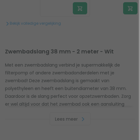
Bekijk volledige vergelijking
Zwembadslang 38 mm - 2 meter - Wit
Met een zwembadslang verbind je supermakkelijk de
filterpomp of andere zwembadonderdelen met je
zwembad! Deze zwembadslang is gemaakt van
polyethyleen en heeft een buitendiameter van 38 mm.
Daardoor is de slang perfect voor opzetzwembaden. Zorg
er wel altijd voor dat het zwembad ook een aansluiting
heeft van 38 mm zodat alles goed op elkaar aansluit. Je
Lees meer
bevestigt deze slang van 2 meter makkelijk met een
slangklem. Is de slang net iets te lang? Geen probleem! Per
meter is er een uitsparing gemaakt waar je de