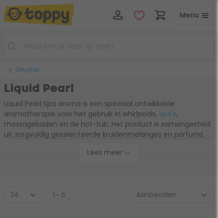
Menu
Geurtjes
Liquid Pearl
Liquid Pearl Spa aroma is een speciaal ontwikkelde
aromatherapie voor het gebruik in whirlpools,
spa's
,
massagebaden en de hot-tub. Het product is samengesteld
uit zorgvuldig geselecteerde kruidenmelanges en parfums
die jouw spa een heerlijke
geur
geeft. Liquid Pearl badparfum
Lees meer
lost volledig op in het badwater. Het product is niet vettig en
zal de techniek van het je spa niet vervuilen. Aromatherapie
op basis van etherische olien en kruiden is zeer effectief in
de spa door de intense watermassage die opname via de
huid en inhalatie stimuleert.
1 - 0