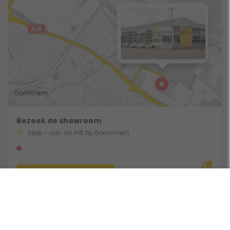
Bezoek de showroom
Spijk - aan de A15 bij Gorinchem
Route & Openingstijden
Gebruik een filter