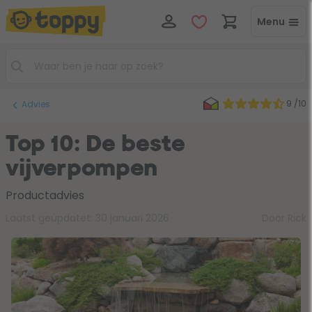
Menu
9 /10
Advies
Top 10: De beste
vijverpompen
Productadvies
Laatst geüpdatet:
30 januari 2026
Door Rick