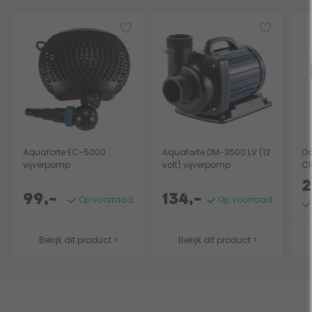
Aquaforte EC-5000
Aquaforte DM-3500 LV (12
O
vijverpomp
volt) vijverpomp
Cl
2
99,-
134,-
Op voorraad
Op voorraad
Bekijk dit product >
Bekijk dit product >