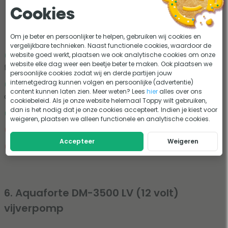
144,95
Cookies
Op voorraad
Om je beter en persoonlijker te helpen, gebruiken wij cookies en
vergelijkbare technieken. Naast functionele cookies, waardoor de
Geschikt voor aansluiting op beekloop, fontein,
website goed werkt, plaatsen we ook analytische cookies om onze
website elke dag weer een beetje beter te maken. Ook plaatsen we
filteren en waterval
persoonlijke cookies zodat wij en derde partijen jouw
internetgedrag kunnen volgen en persoonlijke (advertentie)
Laag stroomverbruik in verhouding tot de
content kunnen laten zien. Meer weten? Lees
hier
alles over ons
opvoerhoogte en flow
cookiebeleid. Als je onze website helemaal Toppy wilt gebruiken,
dan is het nodig dat je onze cookies accepteert. Indien je kiest voor
Beter bestand tegen slijtage dankzij keramische as
weigeren, plaatsen we alleen functionele en analytische cookies.
Pomp is niet regelbaar
Accepteer
Weigeren
Alleen geschikt in volledig natte opstelling
6. Aquaforte DM-3500 LV (12 volt)
vijverpomp