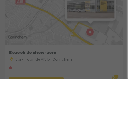
Bezoek de showroom
Spijk - aan de A15 bij Gorinchem
Route & Openingstijden