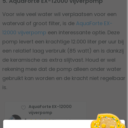
5. AquaForte EX-12000 vijverpomp
Voor wie veel water wil verplaatsen voor een
waterval of groot filter, is de
AquaForte EX-
12000 vijverpomp
een interessante optie. Deze
pomp levert een krachtige 12.000 liter per uur bij
een relatief laag verbruik (85 watt) en is dankzij
de keramische as extra slijtvast. Houd er wel
rekening mee dat de pomp alleen onder water
gebruikt kan worden en de kracht niet regelbaar
is.
AquaForte EX-12000
vijverpomp
1 beoordeling