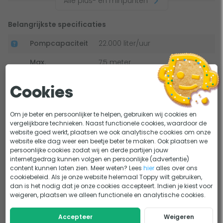
Alle plus- en minpunten
verbruik van de vijverpomp. Op het display wordt
weergegeven hoeveel watt de pomp gebruikt. Voor de DM-
Belangrijkste specificaties
22000 Vario is ligt het verbruik tussen de 70 en 200 watt. Zo
krijg je een nog beter inzicht in het verbruik van deze
Pompcapaciteit
22.000 liter/uur
vijverpomp.
Max.
7,5 meter
opvoerhoogte
Nat en droog op te stellen
Cookies
Wattage
200 watt
Met deze vijverpomp kun je de opstelling kiezen die het
In de vijver, Buiten de vijver
Om je beter en persoonlijker te helpen, gebruiken wij cookies en
Plaatsing
beste bij jouw vijver past. Deze pomp is namelijk zowel
onder waterniveau
vergelijkbare technieken. Naast functionele cookies, waardoor de
geschikt voor een plaatsing in de vijver als buiten de vijver.
website goed werkt, plaatsen we ook analytische cookies om onze
Max. inhoud
110 m3
De pomp is niet zelfaanzuigend, daarom is het wel
website elke dag weer een beetje beter te maken. Ook plaatsen we
Bekijk alle specificaties
persoonlijke cookies zodat wij en derde partijen jouw
natuurvijver
belangrijk deze altijd onder de waterspiegel te plaatsen.
internetgedrag kunnen volgen en persoonlijke (advertentie)
content kunnen laten zien. Meer weten? Lees
hier
alles over ons
Max. inhoud
66 m3
Handleiding en documenten
cookiebeleid. Als je onze website helemaal Toppy wilt gebruiken,
Beschermd tegen drooglopen
visvijver
dan is het nodig dat je onze cookies accepteert. Indien je kiest voor
weigeren, plaatsen we alleen functionele en analytische cookies.
AquaForte DM Vario S handleiding
Max. inhoud
44 m3
Mocht het voorkomen dat de vijverpomp droogloopt, dan
koivijver
schakelt deze vanzelf uit door een droogloopbeveiliging. Als
Accepteer
Weigeren