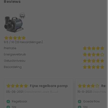
Reviews
9.5 / 10 (33 beoordelingen)
Prestatie
Energieverbruik
Geluidsniveau
Beoordeling
Fijne regelbare pomp
Reg
05-06-2021
Geschreven door Ruud
15-11-2021
Geschreve
Regelbaar
Goede flow
Stil
Stil