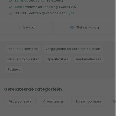
Eerlijk
advies van onze experts
Beste
webwinkel Shopping Awards 2023
30.700+ klanten geven ons een
9 /10
Bewaar
Stel een vraag
Product informatie
Vergelijkbare en betere producten
Plus- en minpunten
Specificaties
Aanbevolen set
Reviews
Gerelateerde categorieën
Vijverpompen
Vijverslangen
Fonteinpompen
R