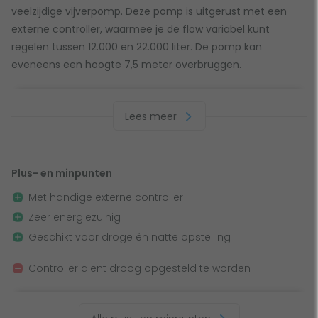
veelzijdige vijverpomp. Deze pomp is uitgerust met een
externe controller, waarmee je de flow variabel kunt
regelen tussen 12.000 en 22.000 liter. De pomp kan
eveneens een hoogte 7,5 meter overbruggen.
Vijverpomp met handige controller
Lees meer
Deze vijverpomp is uitgerust met een handige externe
controller. Hiermee kun je eenvoudig de flow verhogen of
verlagen. Ook kun je ervoor kiezen de werking te pauzeren.
Plus- en minpunten
Handig als je de vissen gaat voeren. Door de flow naar
Met handige externe controller
wens aan te passen kun je eenvoudig besparen op je
Zeer energiezuinig
stroomkosten. Je kiest precies de pompcapaciteit die je
Geschikt voor droge én natte opstelling
nodig hebt.
Controller dient droog opgesteld te worden
Verbruik aflezen
Door de controller krijg je ook een goed inzicht in het