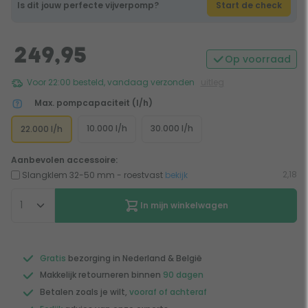
Is dit jouw perfecte vijverpomp?
Start de check
249,95
Op voorraad
Voor 22:00 besteld, vandaag verzonden
uitleg
Max. pompcapaciteit (l/h)
10.000 l/h
30.000 l/h
22.000 l/h
Aanbevolen accessoire:
2,18
Slangklem 32-50 mm - roestvast
bekijk
In mijn winkelwagen
Gratis
bezorging in Nederland & België
Makkelijk retourneren binnen
90 dagen
Betalen zoals je wilt,
vooraf of achteraf