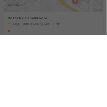
Bezoek de showroom
Spijk - aan de A15 bij Gorinchem
Route & Openingstijden
Volg ons:
Beoordeeld door klanten met een 9,0 uit 30780 beoordelingen •
Onderdeel van Toppy B.V. • Alle prijzen zijn inclusief BTW •