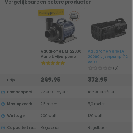
Vergelijkbare en betere producten
huidig product
AquaForte DM-22000
Aquaforte Vario LV
Vario S vijverpomp
20000 vijverpomp (12
volt)
(0)
249,95
372,95
Prijs
Pompcapaciteit
22.000 liter/uur
18.600 liter/uur
Max. opvoerhoogte
7,5 meter
5,0 meter
Wattage
200 watt
120 watt
Capaciteit regelbaar
Regelbaar
Regelbaar