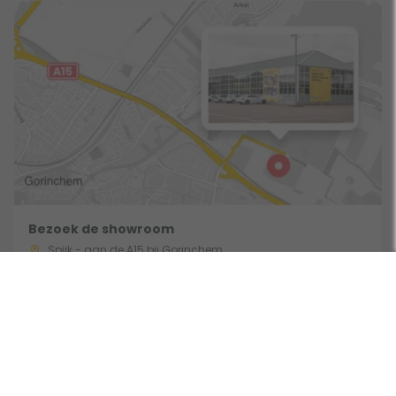
Bezoek de showroom
Spijk - aan de A15 bij Gorinchem
Route & Openingstijden