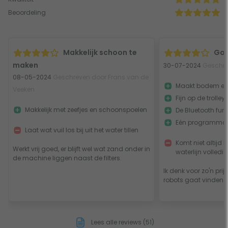
Beoordeling
Makkelijk schoon te
Goe
maken
30-07-2024
Geschre
08-05-2024
Geschreven door Frans van de
Maakt bodem en
Veeken
Fijn op de trolley
Makkelijk met zeefjes en schoonspoelen
De Bluetooth func
Eén programma,
Laat wat vuil los bij uit het water tillen
Komt niet altij
Werkt vrij goed, er blijft wel wat zand onder in
waterlijn volledig
de machine liggen naast de filters.
Ik denk voor zo'n prijs
robots gaat vinden di
Lees alle reviews (51)