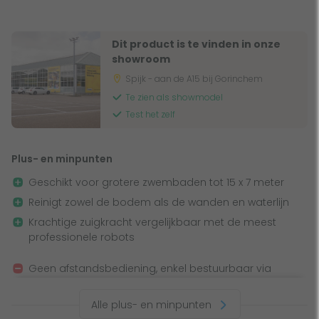
Hoog gebruiksgemak en efficiënte filters
Dit product is te vinden in onze
Deze robotzwembadreiniger biedt een hoop gemak dankzij
showroom
de smartphone-bediening. Ook beschikt dit model over
Spijk - aan de A15 bij Gorinchem
gemakkelijk toegankelijke grove en fijne filtercartridges die
Te zien als showmodel
zorgen voor snel en eenvoudig onderhoud, wat de SF60
Test het zelf
ideaal maakt voor regelmatig gebruik. Daarnaast wordt
deze zwembadrobot geleverd met een handig
Plus- en minpunten
transportkarretje, wat het gebruik nóg comfortabeler
maakt!
Geschikt voor grotere zwembaden tot 15 x 7 meter
Reinigt zowel de bodem als de wanden en waterlijn
Absolute topkwaliteit en reinigingsprestaties
Krachtige zuigkracht vergelijkbaar met de meest
professionele robots
De Dolphin SF60 onderscheidt zich in zijn prijsklasse met
topbouwkwaliteit, swivel-technologie (om
Geen afstandsbediening, enkel bestuurbaar via
kabelverstrengeling te voorkomen) en een actieve
smartphone-app
middenborstel, ideaal voor elk bouwkundig zwembad. Dit
Slaat ingebouwde trappen en plages doorgaans over
Alle plus- en minpunten
model, uitgerust met drie borstels waaronder 2