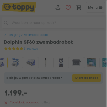
Menu
Reiniging
Zwembadrobots
Dolphin SF60 zwembadrobot
51 reviews
Is dit jouw perfecte zwembadrobot?
Start de check
1.199,-
Tijdelijk uit voorraad
uitleg