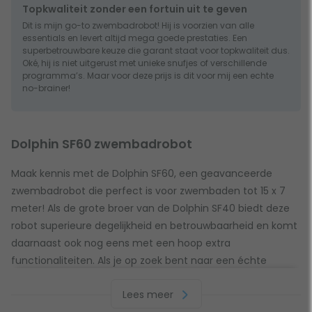
Topkwaliteit zonder een fortuin uit te geven
Dit is mijn go-to zwembadrobot! Hij is voorzien van alle
essentials en levert altijd mega goede prestaties. Een
superbetrouwbare keuze die garant staat voor topkwaliteit dus.
Oké, hij is niet uitgerust met unieke snufjes of verschillende
programma’s. Maar voor deze prijs is dit voor mij een echte
no-brainer!
Dolphin SF60 zwembadrobot
Maak kennis met de Dolphin SF60, een geavanceerde
zwembadrobot die perfect is voor zwembaden tot 15 x 7
meter! Als de grote broer van de Dolphin SF40 biedt deze
robot superieure degelijkheid en betrouwbaarheid en komt
daarnaast ook nog eens met een hoop extra
functionaliteiten. Als je op zoek bent naar een échte
topper, die zowel de bodem als wanden en waterlijn van
Lees meer
het zwembad reinigt, dan zit je hier goed!