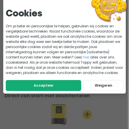
er minimaal 3 gram per liter zout aanwezig zijn in het bad,
aansluiting
Handleiding en documenten
wanneer er teveel zout aanwezig is zal de Hidrolife Sal16
Cookies
zoutelektrolyse het teveel aan zout negeren. Uw zwembad
Handleiding - Sugar Valley Hidrolife zoutelektrolyse
wordt dus ook gezuiverd wanneer u op vakantie bent
Om je beter en persoonlijker te helpen, gebruiken wij cookies en
zonder dat u hiervoor extra maatregelen hoeft te nemen.
vergelijkbare technieken. Naast functionele cookies, waardoor de
Sugar Valley Hidrolife Sal16 zoutelektrolyse (tot 65m3)
website goed werkt, plaatsen we ook analytische cookies om onze
website elke dag weer een beetje beter te maken. Ook plaatsen we
handleiding
persoonlijke cookies zodat wij en derde partijen jouw
internetgedrag kunnen volgen en persoonlijke (advertentie)
content kunnen laten zien. Meer weten? Lees
hier
alles over ons
cookiebeleid. Als je onze website helemaal Toppy wilt gebruiken,
Lastig kiezen?
dan is het nodig dat je onze cookies accepteert. Indien je kiest voor
Mogelijkheden om het zwembadwater te desinfecteren
weigeren, plaatsen we alleen functionele en analytische cookies.
ADVIES
Accepteer
Weigeren
Direct van start met desinfecteren
+