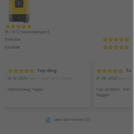
10 / 10 (2 beoordelingen)
Prestatie
Kwaliteit
Top ding
Top
19-12-2023
Geschreven door Danny
31-08-2023
Geschre
Gewoonweg Toppy!
Top-product... Kan e
zeggen.
Lees alle reviews (2)