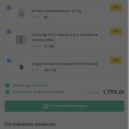
-5%
W'eau zwembadzout 20 kg
18,95
18,-
-5%
Zuurvrije PVC lekbak t.b.v. vloeibare
chemicaliën
39,95
37,95
-5%
Sugar Valley Vistapool WIFI Module
639,-
607,05
Alles is op
voorraad
tot
5% korting
op accessoires
1.792,01
1.826,90
In mijn winkelwagen
Dit bekeken anderen