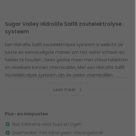
Sugar Valley Hidrolife Sal16 zoutelektrolyse
systeem
Een Hidrolife Sal16 zoutelektrolyse systeem is wellicht de
beste en eenvoudigste manier om het water schoon en
helder te houden. Geen gedoe meer met chloortabletten
en vloeibare kannen chemicaliën. Met een Hidrolife Sal16
zoutelektrolyse systeem zijn de zware chemicaliën
verleden tijd.
Lees meer
Na het badzout te hebben toegevoegd om aan de
minimum benodigde hoeveelheid te voldoen blijft dit altijd
in het water. Er gaat alleen badzout verloren door
Plus- en minpunten
terugspoelen van het filter (backwashen) en door de
Niet irriterend voor huid en ogen
uitsleep van zwemmers. Er gaat dus geen badzout verloren
doordat er water verdampt.
Zwemwater met bijna geen chloorgebruik