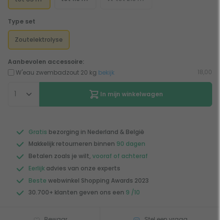
Type set
Zoutelektrolyse
Aanbevolen accessoire:
18,00
W'eau zwembadzout 20 kg
bekijk
In mijn winkelwagen
Gratis
bezorging in Nederland & België
Makkelijk retourneren binnen
90 dagen
Betalen zoals je wilt,
vooraf of achteraf
Eerlijk
advies van onze experts
Beste
webwinkel Shopping Awards 2023
30.700+ klanten geven ons een
9 /10
Bewaar
Stel een vraag