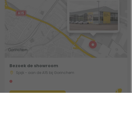
Bezoek de showroom
Spijk - aan de A15 bij Gorinchem
Route & Openingstijden