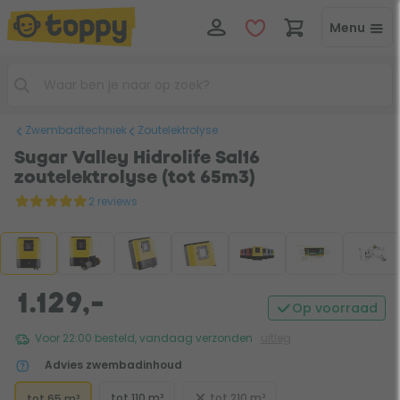
Menu
Zwembadtechniek
Zoutelektrolyse
Sugar Valley Hidrolife Sal16
zoutelektrolyse (tot 65m3)
2 reviews
1.129,-
Op voorraad
Voor 22:00 besteld, vandaag verzonden
uitleg
Advies zwembadinhoud
tot 110 m³
tot 210 m³
tot 65 m³