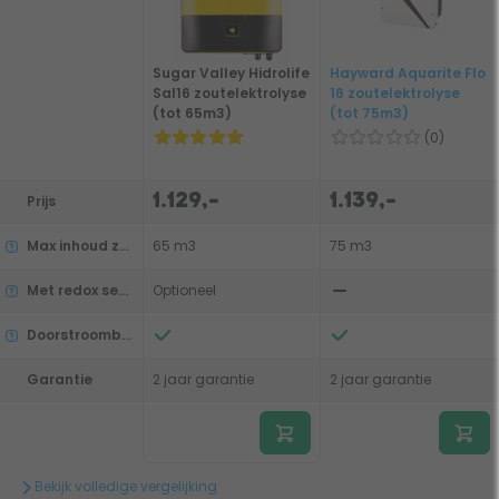
Sugar Valley Hidrolife
Hayward Aquarite Flo
Sal16 zoutelektrolyse
16 zoutelektrolyse
(tot 65m3)
(tot 75m3)
(0)
1.129,-
1.139,-
Prijs
Max inhoud zwembad
65 m3
75 m3
Met redox sensor (chloor)
Optioneel
Doorstroombeveiliging
Garantie
2 jaar garantie
2 jaar garantie
Bekijk volledige vergelijking