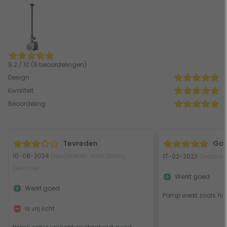
9.2 / 10 (9 beoordelingen)
Design
Kwaliteit
Beoordeling
Tevreden
Go
10-08-2024
Geschreven door Danny
17-02-2023
Geschrev
Devolder
Werkt goed
Werkt goed
Pomp werkt zoals hij 
Is vrij licht