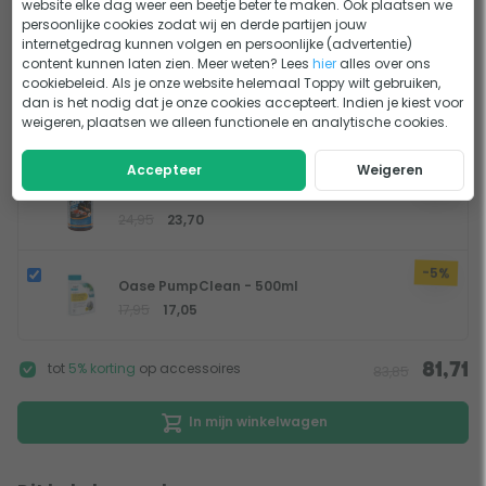
website elke dag weer een beetje beter te maken. Ook plaatsen we
persoonlijke cookies zodat wij en derde partijen jouw
Alles voor jouw fonteinpomp
internetgedrag kunnen volgen en persoonlijke (advertentie)
content kunnen laten zien. Meer weten? Lees
hier
alles over ons
cookiebeleid. Als je onze website helemaal Toppy wilt gebruiken,
+
dan is het nodig dat je onze cookies accepteert. Indien je kiest voor
weigeren, plaatsen we alleen functionele en analytische cookies.
Accepteer
Weigeren
-5%
Microbe-lift Clean & Clear 1L
24,95
23,70
-5%
Oase PumpClean - 500ml
17,95
17,05
tot
5% korting
op accessoires
81,71
83,85
In mijn winkelwagen