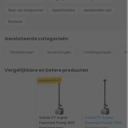
Plus- en minpunten
Specificaties
Aanbevolen set
Reviews
Gerelateerde categorieën
Vijverpompen
Vijverslangen
Fonteinpompen
Al
Vergelijkbare en betere producten
huidig product
Velda VT Super
Velda VT Super
Fountain Pump 800
Fountain Pump 1000
fonteinpomp
fonteinpomp