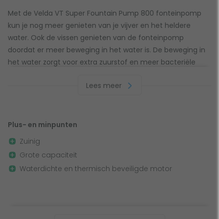
Met de Velda VT Super Fountain Pump 800 fonteinpomp
kun je nog meer genieten van je vijver en het heldere
water. Ook de vissen genieten van de fonteinpomp
doordat er meer beweging in het water is. De beweging in
het water zorgt voor extra zuurstof en meer bacteriële
activiteit, waardoor het leven in de vijver gezond blijft.
Lees meer
Thermische beveiliging
De fonteinpomp is zuinig en heeft een maximale pomp
Plus- en minpunten
capaciteit van 0,8 m³ per uur. De capaciteit (het aantal
Zuinig
liter per uur) van de pomp is regelbaar. De pomp heeft een
Grote capaciteit
lange levensduur doordat de motoren geheel waterdicht
Waterdichte en thermisch beveiligde motor
en thermisch beveiligd zijn. Door de thermische beveiliging
van de Super Fountain Pumps wordt de pomp preventief
beschermd tegen oververhitting.