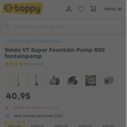
Menu
Vijverpompen
Fonteinpompen
Velda VT Super Fountain Pump 800
fonteinpomp
9 reviews
40,95
Tijdelijk uit voorraad
uitleg
Max. pompcapaciteit (l/h)
1000 l/h
2000 l/h
3000 l/h
400 l/h
800 l/h