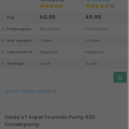
(9)
40,95
49,95
Prijs
Pompcapaciteit
800 liter/uur
1.000 liter/uur
Max. opvoerhoogte
1 meter
1,4 meter
Capaciteit regelbaar
Regelbaar
Regelbaar
Wattage
11 watt
12 watt
Bekijk volledige vergelijking
Velda VT Super Fountain Pump 800
fonteinpomp