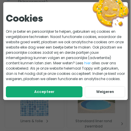
(binnenmaat)
voordelen. Het belangrijkste is natuurlijk dat het water niet
uit je zwembad loopt. Daarnaast hoef jij je geen zorgen te
Bevestiging
Overhangprofiel
Cookies
maken over de impact van Uv-stralen op de
zwembadliner. Daar kan ´ie tegen! Deze zwembadliner is
Bekijk alle specificaties
Om je beter en persoonlijker te helpen, gebruiken wij cookies en
een duurzame keuze en zorgt voor uitstekende
vergelijkbare technieken. Naast functionele cookies, waardoor de
bescherming van je zwembad, maar ook optimaal
website goed werkt, plaatsen we ook analytische cookies om onze
Handleiding en documenten
website elke dag weer een beetje beter te maken. Ook plaatsen we
waterplezier!
persoonlijke cookies zodat wij en derde partijen jouw
Handleiding Zwembadliner Engels
internetgedrag kunnen volgen en persoonlijke (advertentie)
content kunnen laten zien. Meer weten? Lees
hier
alles over ons
cookiebeleid. Als je onze website helemaal Toppy wilt gebruiken,
dan is het nodig dat je onze cookies accepteert. Indien je kiest voor
Dit bekeken anderen
weigeren, plaatsen we alleen functionele en analytische cookies.
Accepteer
Weigeren
Liners & folie
Standaard liner rond
zwembad