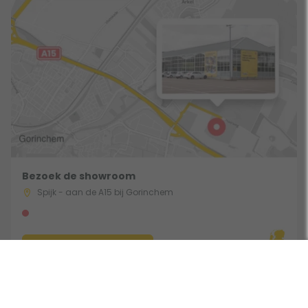
Bezoek de showroom
Spijk - aan de A15 bij Gorinchem
Route & Openingstijden