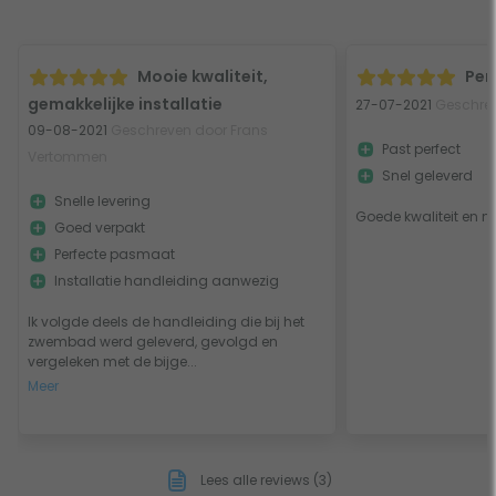
Mooie kwaliteit,
Per
gemakkelijke installatie
27-07-2021
Geschre
09-08-2021
Geschreven door Frans
Past perfect
Vertommen
Snel geleverd
Snelle levering
Goede kwaliteit en mak
Goed verpakt
Perfecte pasmaat
Installatie handleiding aanwezig
Ik volgde deels de handleiding die bij het
zwembad werd geleverd, gevolgd en
vergeleken met de bijge...
Meer
Lees alle reviews (3)