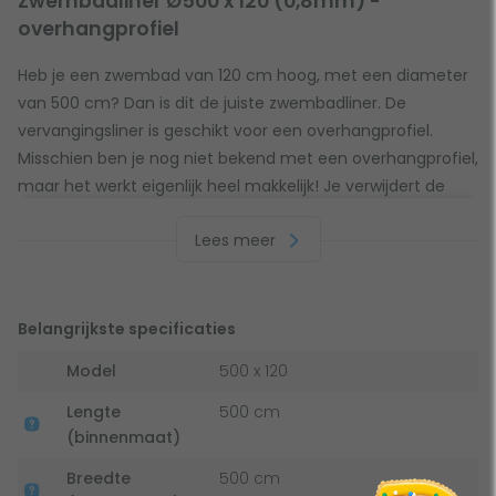
Zwembadliner Ø500 x 120 (0,8mm) -
overhangprofiel
Heb je een zwembad van 120 cm hoog, met een diameter
van 500 cm? Dan is dit de juiste zwembadliner. De
vervangingsliner is geschikt voor een overhangprofiel.
Misschien ben je nog niet bekend met een overhangprofiel,
maar het werkt eigenlijk heel makkelijk! Je verwijdert de
metalen bovenstrip van het zwembad, hangt dit profiel
Lees meer
over het metaalprofiel en plaatst de bovenstrip opnieuw.
Dikte en kleur van de zwembadliner
Belangrijkste specificaties
De zwembadliner is blauw van kleur en hiermee wordt ook
Model
500 x 120
de kleur van je zwembadwater bepaald. Een lekker blauw
badje om een bommetje in te maken! Deze zwembadliner
Lengte
500 cm
is 0,8 mm dik. Met een dikke zwembadliner zorg je voor een
(binnenmaat)
langere levensduur en je hebt daarbij een kleinere kans op
Breedte
500 cm
lekkages. Daarnaast heeft een zwembadliner veel