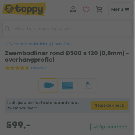
Menu
Zwembadonderdelen
Liners & folie
Zwembadliner rond Ø500 x 120 (0,8mm) -
overhangprofiel
3 reviews
Is dit jouw perfecte standaard maat
Start de check
zwembadliner?
599,-
Op voorraad