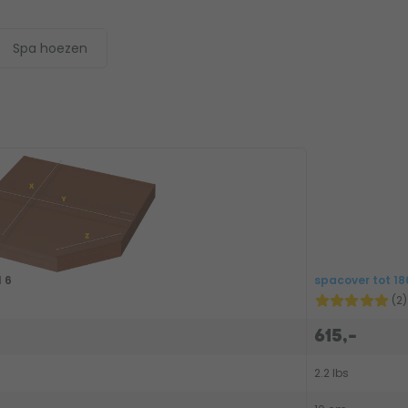
Spa hoezen
 6
spacover tot 18
(2)
615,-
2.2 lbs