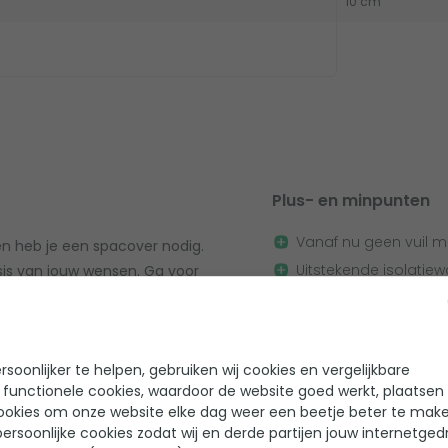
10 cm
Plus- en minpunten
Vanaf nu geen vuil me
oen heb je een spacover nodig.
Uitstekende isolatiew
sis van jouw wensen. Ga voor
binnenin de cover
jk! Dit model spacover is perfect
Lagere energiekoste
 spacover is 10 cm en het heeft
van Skai, een hoogwaardige soort
Maatwerk: redelijk la
soonlijker te helpen, gebruiken wij cookies en vergelijkbare
 ervoor dat de warmte nog beter
 functionele cookies, waardoor de website goed werkt, plaatsen
Zonder bepaalde opti
ookies om onze website elke dag weer een beetje beter te make
zwaarder wordt om t
ersoonlijke cookies zodat wij en derde partijen jouw internetged