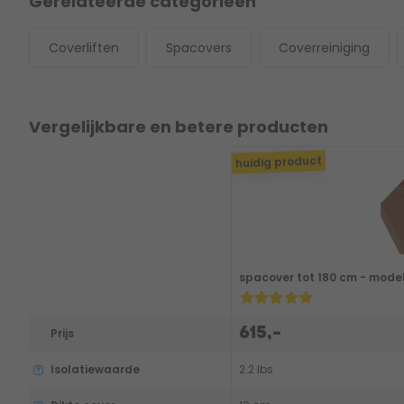
Gerelateerde categorieën
Coverliften
Spacovers
Coverreiniging
Vergelijkbare en betere producten
huidig product
spacover tot 180 cm - model
615,-
Prijs
Isolatiewaarde
2.2 lbs