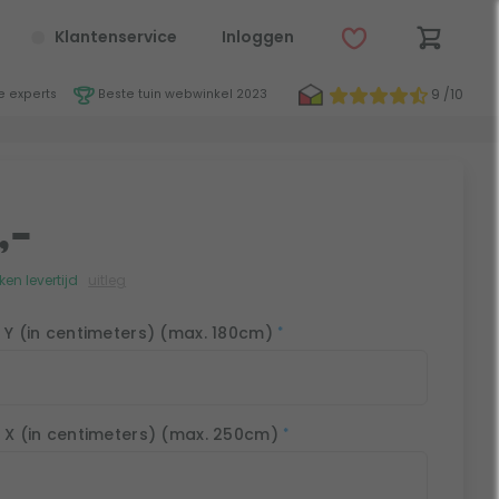
Klantenservice
Inloggen
9 /10
 experts
Beste tuin webwinkel 2023
,-
en levertijd
uitleg
 Y (in centimeters) (max. 180cm)
*
 X (in centimeters) (max. 250cm)
*