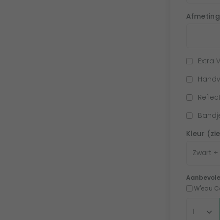
Afmeting
Extra
Handv
Reflec
Bandje
Kleur (zi
Aanbevole
W'eau Co