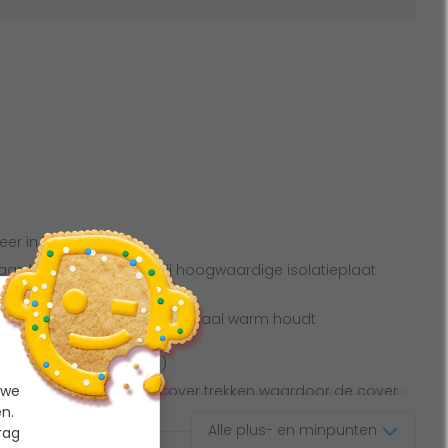
er in je spa water
aarde van 2,2 lbs dankzij hoogwaardige isolatieplaat
n doordat je het water optimaal warm houdt
nge levertijd (4-6 weken)
 we
es kan er vocht in de cover trekken waardoor de cover
n.
e verplaatsen
Alle plus- en minpunten
rag