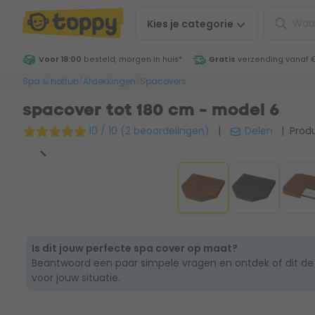
Kies je
categorie
Voor 18:00
besteld, morgen in huis
*
Gratis
verzending vanaf 
Spa & hottub
/
Afdekkingen
/
Spacovers
spacover tot 180 cm - model 6
10 / 10 (2 beoordelingen)
|
Delen
| Produ
Is dit jouw perfecte spa cover op maat?
Beantwoord een paar simpele vragen en ontdek of dit de
voor jouw situatie.