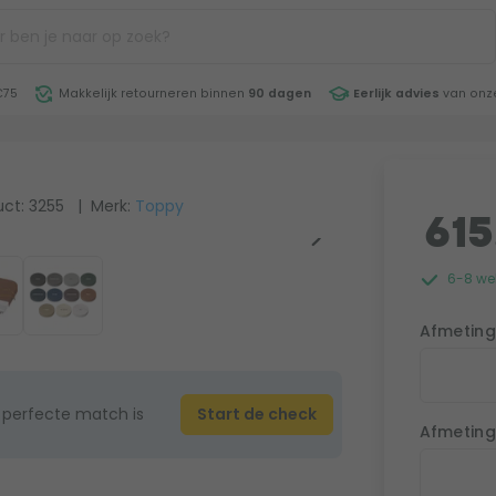
€75
Makkelijk retourneren binnen
90 dagen
Eerlijk advies
van onze
ct: 3255
| Merk:
Toppy
615
6-8 wek
Afmeting
 perfecte match is
Start de check
Afmeting