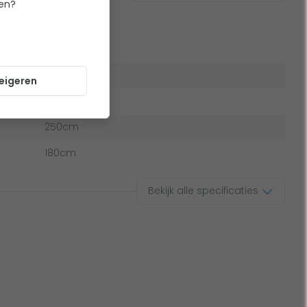
ten?
aties
2.2 lbs
eigeren
10 cm
250cm
180cm
Bekijk alle specificaties