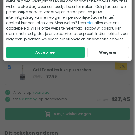
website goed werkt, plaatsen we ook analytische cookies om onze
Snel genieten van je heerlijke pizza
website elke dag weer een beetje beter te maken. Ook plaatsen we
persoonlijke cookies zodat wij en derde partijen jouw
Geen zin om lang te wachten? De BASTE pizzaoven op gas
internetgedrag kunnen volgen en persoonlijke (advertentie)
warmt snel op en is binnen 15 minuten klaar voor gebruik.
Maak je pizzaoven compleet
content kunnen laten zien. Meer weten? Lees
hier
alles over ons
cookiebeleid. Als je onze website helemaal Toppy wilt gebruiken,
Vervolgens bak je jouw pizza in slechts twee minuten.
dan is het nodig dat je onze cookies accepteert. Indien je kiest voor
Ideaal voor een snelle maaltijd of een gezellige pizza-
weigeren, plaatsen we alleen functionele en analytische cookies.
+
avond met vrienden en familie!
Accepteer
Weigeren
-5%
Grill Fanatics luxe pizzaschep
39,95
37,95
Alles is op
voorraad
tot
5% korting
op accessoires
127,45
129,45
In mijn winkelwagen
Dit bekeken anderen