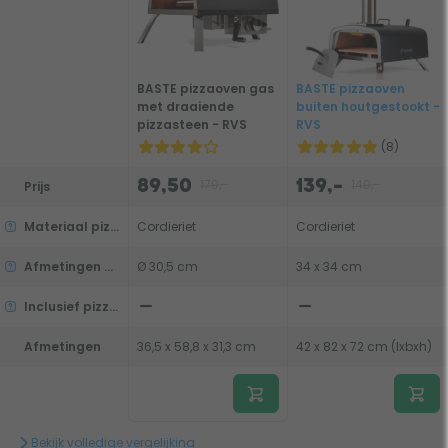
BASTE pizzaoven gas
BASTE pizzaoven
met draaiende
buiten houtgestookt -
pizzasteen - RVS
RVS
(8)
179,-
149,-
89,50
139,-
Prijs
Materiaal pizzasteen
Cordieriet
Cordieriet
Afmetingen pizzasteen
Ø 30,5 cm
34 x 34 cm
Inclusief pizzaschep
Afmetingen
36,5 x 58,8 x 31,3 cm
42 x 82 x 72 cm (lxbxh)
Bekijk volledige vergelijking