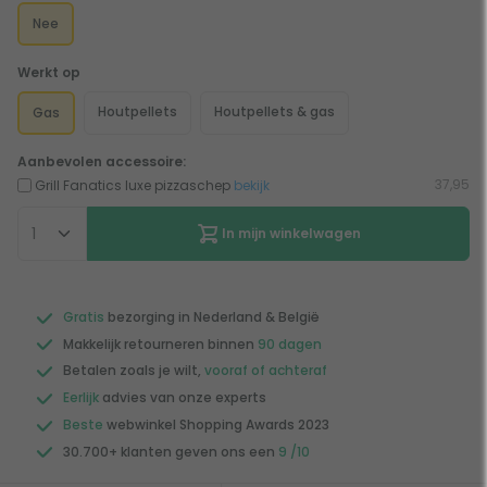
Nee
Werkt op
Houtpellets
Houtpellets & gas
Gas
Aanbevolen accessoire:
37,95
Grill Fanatics luxe pizzaschep
bekijk
In mijn winkelwagen
Gratis
bezorging in Nederland & België
Makkelijk retourneren binnen
90 dagen
Betalen zoals je wilt,
vooraf of achteraf
Eerlijk
advies van onze experts
Beste
webwinkel Shopping Awards 2023
30.700+ klanten geven ons een
9 /10