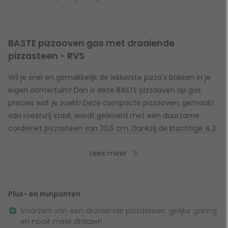
BASTE pizzaoven gas met draaiende
pizzasteen - RVS
Wil je snel en gemakkelijk de lekkerste pizza's bakken in je
eigen achtertuin? Dan is deze BASTE pizzaoven op gas
precies wat je zoekt! Deze compacte pizzaoven, gemaakt
van roestvrij staal, wordt geleverd met een duurzame
cordieriet pizzasteen van 30,5 cm. Dankzij de krachtige 4,3
KW gasbrander kun je lekker snel aan de slag!
Lees meer
Handig in gebruik
De BASTE pizzaoven is uitgerust met draaiende pizzasteen.
Plus- en minpunten
Dit zorgt ervoor dat je pizza gelijkmatig gaar wordt en je
Voorzien van een draaiende pizzasteen: gelijke garing
hem nooit meer hoeft te draaien. De oven werkt op gas,
en nooit meer draaien