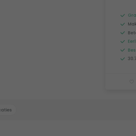
Gra
Mak
Bet
Eerl
Bes
30.
caties