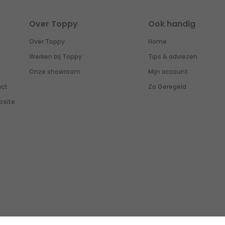
Over Toppy
Ook handig
Over Toppy
Home
Werken bij Toppy
Tips & adviezen
Onze showroom
Mijn account
uct
Zo Geregeld
bsite