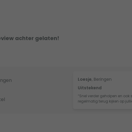
eview achter gelaten!
Loesje
, Beringen
ingen
Uitstekend
“Snel verder geholpen en ook s
el
regelmatig terug kijken op jull