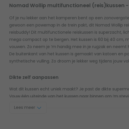
Nomad Wollip multifunctioneel (reis)kussen -
Of je nu lekker aan het kamperen bent op een zonovergo
gewoon een powernap in de trein pakt, dit Nomad Wollip rei
reisbuddy! Dit multifunctionele reiskussen is superzacht, l
mega compact op te bergen. Het kussen is 60 bij 40 cm, ma
vouwen. Zo neem je ‘m handig mee in je rugzak en neemt hij
De buitenkant van het kussen is gemaakt van katoen en pol
synthetische vulling. Zo droom je lekker weg tijdens jouw vo
Dikte zelf aanpassen
Wat dit kussen echt uniek maakt? Je past de dikte superma
Vouw één uiteinde van het kussen naar binnen om ‘m stevig
wat voor jou het lekkerst ligt. Daarnaast kun je in de holte 
Lees meer
spullen opbergen. Een echt multifunctioneel reiskussen dus