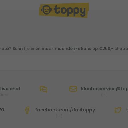
inbox? Schrijf je in en maak maandelijks kans op €250,- shop
Live chat
klantenservice@top
Direct
(
-
)
70
facebook.com/dastoppy
t
(
-
)