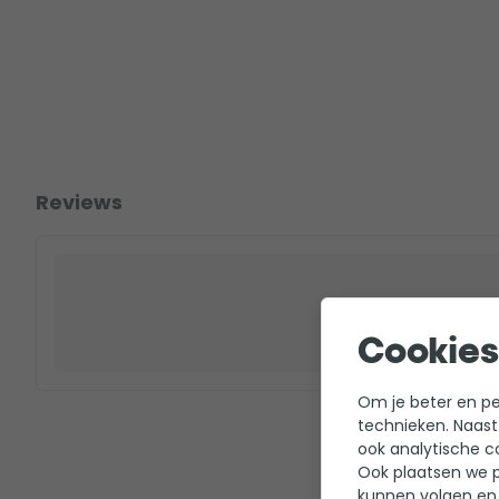
Reviews
Cookies
Om je beter en per
technieken. Naast
ook analytische c
Ook plaatsen we p
kunnen volgen en 