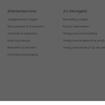
Klantenservice
Zo Geregeld
Veelgestelde vragen
Bestelling volgen
Retourneren & annuleren
Retour aanmaken
Garantie & reparatie
Vraag over je bestelling
Hulp bij je keuze
Vraag over je gekochte prod
Bestellen & betalen
Vraag over product op de we
Levertijd & bezorging