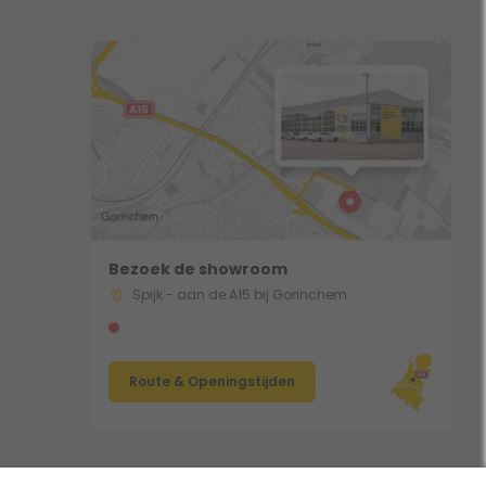
Bezoek de showroom
Spijk - aan de A15 bij Gorinchem
Route & Openingstijden