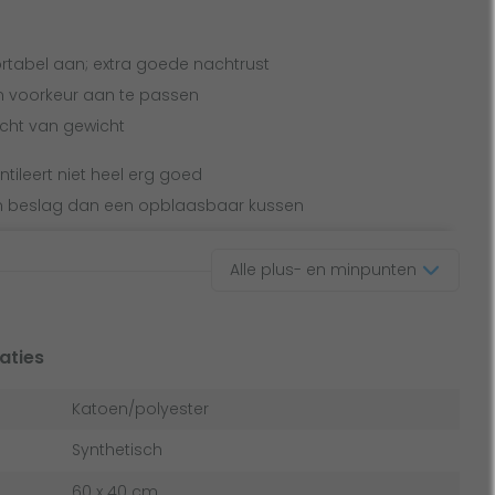
rtabel aan; extra goede nachtrust
n voorkeur aan te passen
cht van gewicht
ntileert niet heel erg goed
n beslag dan een opblaasbaar kussen
Alle plus- en minpunten
aties
Katoen/polyester
Synthetisch
60 x 40 cm