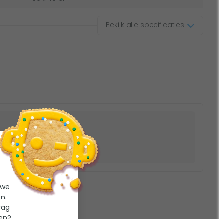
Bekijk alle specificaties
 we
n.
rag
ten?