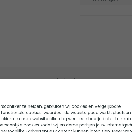
Helaas!
Er zijn nog geen reviews geschreven voor dit product
soonlijker te helpen, gebruiken wij cookies en vergelijkbare
 functionele cookies, waardoor de website goed werkt, plaatsen
ookies om onze website elke dag weer een beetje beter te make
ersoonlijke cookies zodat wij en derde partijen jouw internetged
persoonlijke (advertentie) content kunnen laten zien. Meer we