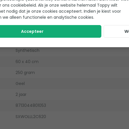
r ons cookiebeleid. Als je onze website helemaal Toppy wilt
het nodig dat je onze cookies accepteert. Indien je kiest voor
n we alleen functionele en analytische cookies.
Nomad
Hoofdkussen
Accepteer
W
Katoen/polyester
Synthetisch
60 x 40 cm
250 gram
Geel
2 jaar
8713044801053
SXWOLLL2C620