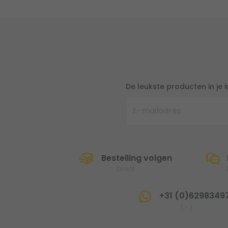
De leukste producten in je 
Bestelling volgen
Direct
+31 (0)6298349
(
-
)