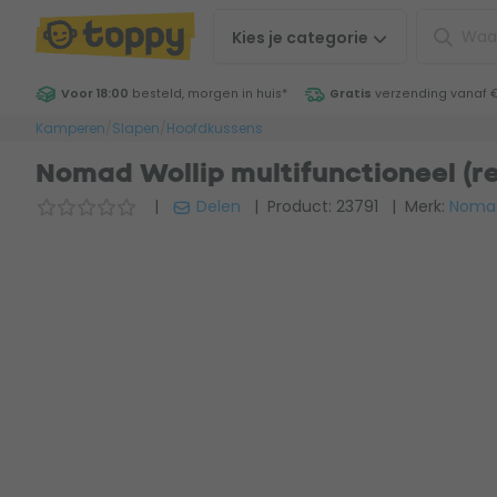
Kies je
categorie
Voor 18:00
besteld, morgen in huis
*
Gratis
verzending vanaf 
Kamperen
/
Slapen
/
Hoofdkussens
Nomad Wollip multifunctioneel (re
|
Delen
| Product: 23791
| Merk:
Noma