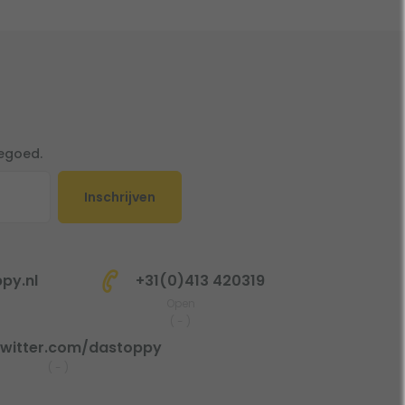
tegoed.
Inschrijven
py.nl
+31(0)413 420319
Open
(
-
)
witter.com/dastoppy
(
-
)