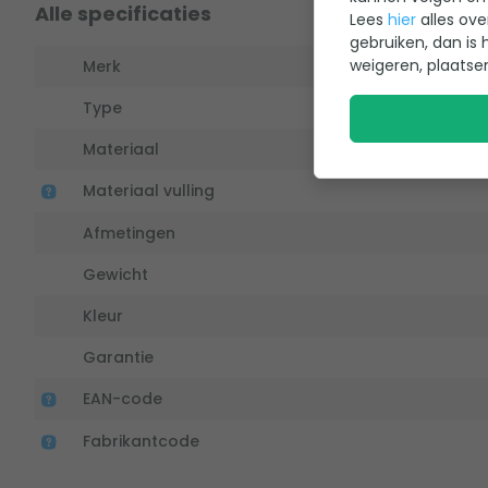
Alle specificaties
Lees
hier
alles ove
gebruiken, dan is 
weigeren, plaatse
Merk
Type
Materiaal
Materiaal vulling
Afmetingen
Gewicht
Kleur
Garantie
EAN-code
Fabrikantcode