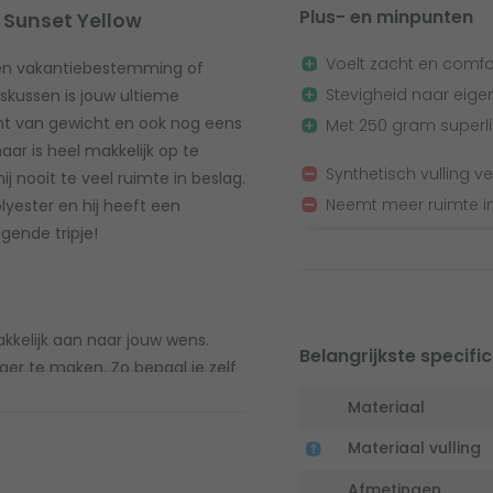
Plus- en minpunten
 Sunset Yellow
Voelt zacht en comfo
ten vakantiebestemming of
Stevigheid naar eige
skussen is jouw ultieme
icht van gewicht en ook nog eens
Met 250 gram superli
ar is heel makkelijk op te
Synthetisch vulling ve
 nooit te veel ruimte in beslag.
Neemt meer ruimte i
yester en hij heeft een
lgende tripje!
kkelijk aan naar jouw wens.
Belangrijkste specific
er te maken. Zo bepaal je zelf
die ontstaat extra waardevolle
Materiaal
!
Materiaal vulling
Afmetingen