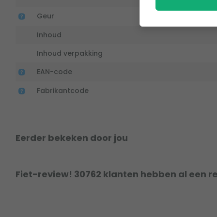
Geur
Inhoud
Inhoud verpakking
EAN-code
Fabrikantcode
Eerder bekeken door jou
Fiet-review! 30762 klanten hebben al een r