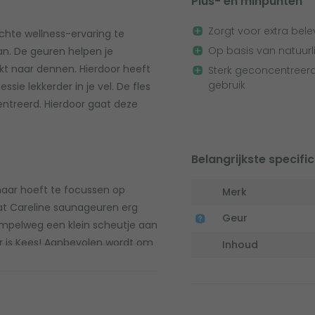
Plus- en minpunten
Zorgt voor extra bele
echte wellness-ervaring te
Op basis van natuurli
n. De geuren helpen je
kt naar dennen. Hierdoor heeft
Sterk geconcentreerd
gebruik
sie lekkerder in je vel. De fles
entreerd. Hierdoor gaat deze
Belangrijkste specific
maar hoeft te focussen op
Merk
dat Careline saunageuren erg
Geur
impelweg een klein scheutje aan
ar is Kees! Aanbevolen wordt om
Inhoud
of juist niet sterk genoeg voor je?