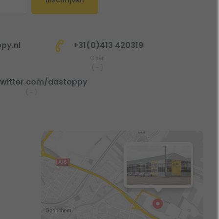
py.nl
+31(0)413 420319
Open
(
-
)
witter.com/dastoppy
(
-
)