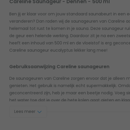
Careline Saunageur - Dennen - 500 ml
Ben jij er klaar voor om jouw standaard saunabeurt in een 
veranderen? Dan raden wij de saunageuren van Careline aa
helemaal tot rust te komen in je sauna. Deze saunageur rui
de geur een helende werking. Daardoor zit je na een zweetses
heeft een inhoud van 500 ml en de vloeistof is erg geconc
Careline saunageur eucalyptus lekker lang mee!
Gebruiksaanwijzing Careline saunageuren
De saunageuren van Careline zorgen ervoor dat je alleen 
genieten. Het gebruik is namelijk echt supermakkelijk. Om
geconcentreerd zijn, heb je maar een beetje nodig. Voeg s
het water toe dat je over de hete kolen gaat gieten en kla
zo'n 5 tot 15 ml op 1 liter water te gebruiken. Is het te sterk 
Lees meer
Voeg dan een klein beetje meer of minder toe.