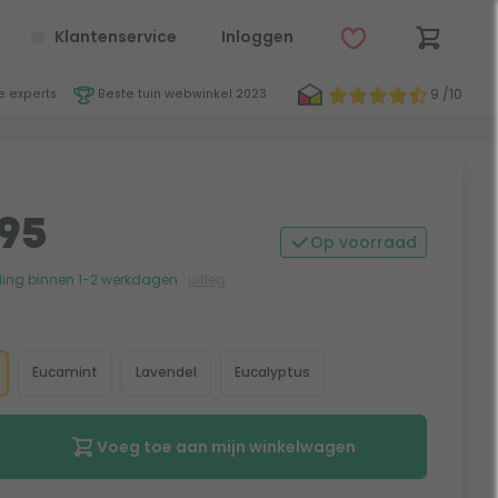
Klantenservice
Inloggen
9 /10
 experts
Beste tuin webwinkel 2023
95
Op voorraad
ing binnen 1-2 werkdagen
uitleg
Eucamint
Lavendel
Eucalyptus
Voeg toe aan mijn winkelwagen