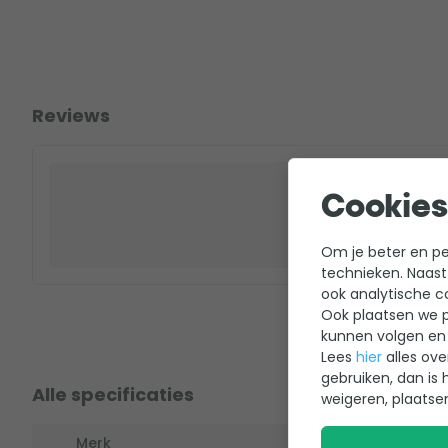
Reviews
Cookies
Om je beter en per
technieken. Naast
ook analytische c
Ook plaatsen we p
kunnen volgen en 
Lees
hier
alles ove
gebruiken, dan is 
Alle specificaties
weigeren, plaatse
Merk