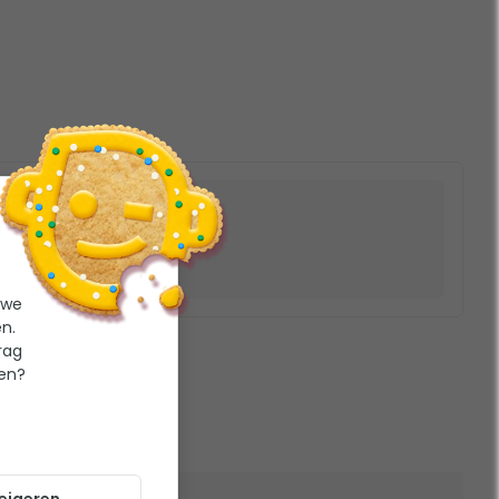
 we
n.
rag
ten?