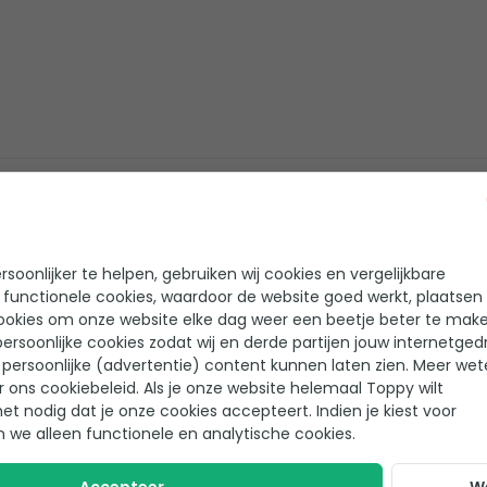
Helaas!
Er zijn nog geen reviews geschreven voor dit product
soonlijker te helpen, gebruiken wij cookies en vergelijkbare
 functionele cookies, waardoor de website goed werkt, plaatsen
ookies om onze website elke dag weer een beetje beter te make
ersoonlijke cookies zodat wij en derde partijen jouw internetged
persoonlijke (advertentie) content kunnen laten zien. Meer we
r ons cookiebeleid. Als je onze website helemaal Toppy wilt
het nodig dat je onze cookies accepteert. Indien je kiest voor
n we alleen functionele en analytische cookies.
Careline