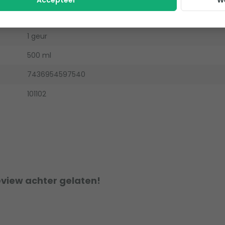
Accepteer
W
Dennen
1 geur
500 ml
7436954597540
101102
eview achter gelaten!