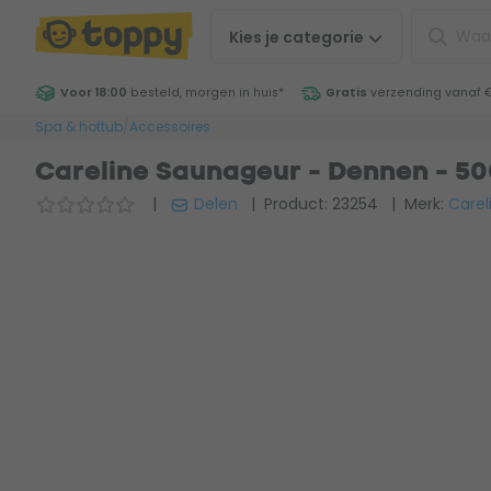
Kies je
categorie
Voor 18:00
besteld, morgen in huis
*
Gratis
verzending vanaf 
Spa & hottub
/
Accessoires
Careline Saunageur - Dennen - 50
|
Delen
| Product: 23254
| Merk:
Carel