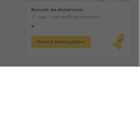
Bezoek de showroom
Spijk - aan de A15 bij Gorinchem
Route & Openingstijden
Volg ons:
nclusief BTW • Copyright 2006 - 2026