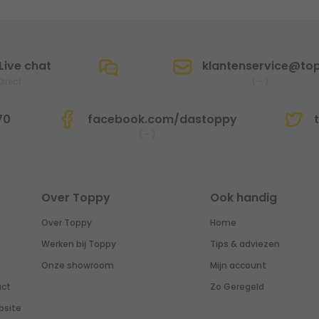
Live chat
klantenservice@top
Direct
(
-
)
70
facebook.com/dastoppy
t
(
-
)
Over Toppy
Ook handig
Over Toppy
Home
Werken bij Toppy
Tips & adviezen
Onze showroom
Mijn account
uct
Zo Geregeld
bsite