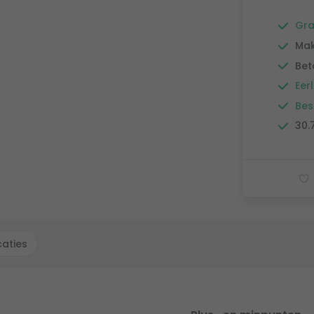
Gra
Mak
Bet
Eerl
Bes
30.
caties