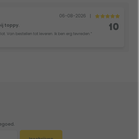
06-08-2026
|
bij toppy.
10
vlot. Van bestellen tot leveren. Ik ben erg tevreden.”
tegoed.
Inschrijven