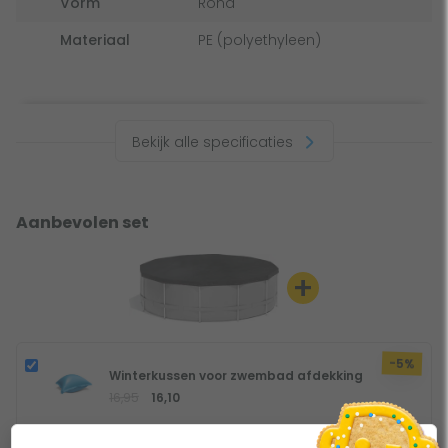
Vorm
Rond
Materiaal
PE (polyethyleen)
Bekijk alle specificaties
Aanbevolen set
+
-5%
Winterkussen voor zwembad afdekking
16,95
16,10
-5%