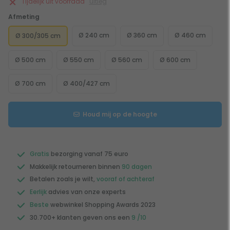
Tijdelijk uit voorraad
uitleg
Afmeting
Ø 240 cm
Ø 360 cm
Ø 460 cm
Ø 300/305 cm
Ø 500 cm
Ø 550 cm
Ø 560 cm
Ø 600 cm
Ø 700 cm
Ø 400/427 cm
Houd mij op de hoogte
Gratis
bezorging vanaf 75 euro
Makkelijk retourneren binnen
90 dagen
Betalen zoals je wilt,
vooraf of achteraf
Eerlijk
advies van onze experts
Beste
webwinkel Shopping Awards 2023
30.700+ klanten geven ons een
9 /10