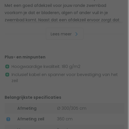
Met een goed afdekzeil voor jouw ronde zwembad
voorkom je dat er bladeren, algen of ander vuil in je
zwembad komt. Naast dat een afdekzeil ervoor zorgt dat
er geen vuil in het zwembad komt, voorkomt het ook
Lees meer
fotosynthese waardoor het water de helderheid behoudt.
Daarmee bespaar je jezelf meteen tijd in het voorjaar,
omdat je minder werk hebt aan het schoonmaken van je
zwembad. Kun je sneller aan het nieuwe zwemseizoen
Plus- en minpunten
beginnen en heb je meer tijd voor leuke dingen!
Hoogwaardige kwaliteit: 180 g/m2
Inclusief kabel en spanner voor bevestiging van het
Kwaliteit en dikte van het afdekzeil
zeil
Met een dikte van 180 g/m2 (micron) ben je gegarandeerd
Belangrijkste specificaties
van een afdekzeil van hoge kwaliteit. Let er goed op dat je
goed kijkt naar de afmetingen van je bad en van het zeil,
Afmeting
Ø 300/305 cm
zodat je genoeg ruimte hebt. Extra zekerheid? Gebruik de
Afmeting zeil
360 cm
keuzehulp om de afmetingen van jouw zwembad te
selecteren.