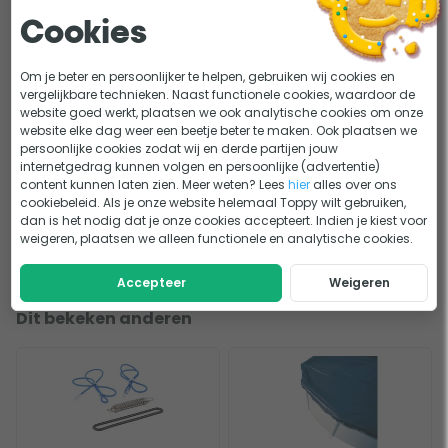
W'eau DPD 3-in-1 testset inclusief
Cookies
tabletten
19,95
18,95
Om je beter en persoonlijker te helpen, gebruiken wij cookies en
vergelijkbare technieken. Naast functionele cookies, waardoor de
-5%
Melpool kleine chloortabletten 20 grams 1
website goed werkt, plaatsen we ook analytische cookies om onze
kg
website elke dag weer een beetje beter te maken. Ook plaatsen we
persoonlijke cookies zodat wij en derde partijen jouw
17,95
17,05
internetgedrag kunnen volgen en persoonlijke (advertentie)
content kunnen laten zien. Meer weten? Lees
hier
alles over ons
cookiebeleid. Als je onze website helemaal Toppy wilt gebruiken,
tot
5% korting
op accessoires
79,07
81,81
dan is het nodig dat je onze cookies accepteert. Indien je kiest voor
weigeren, plaatsen we alleen functionele en analytische cookies.
In mijn winkelwagen
Accepteer
Weigeren
Dit bekeken anderen