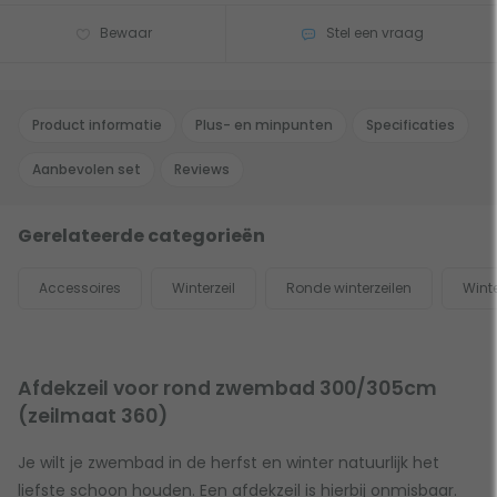
Bewaar
Stel een vraag
Product informatie
Plus- en minpunten
Specificaties
Aanbevolen set
Reviews
Gerelateerde categorieën
Accessoires
Winterzeil
Ronde winterzeilen
Wint
Afdekzeil voor rond zwembad 300/305cm
(zeilmaat 360)
Je wilt je zwembad in de herfst en winter natuurlijk het
liefste schoon houden. Een afdekzeil is hierbij onmisbaar.