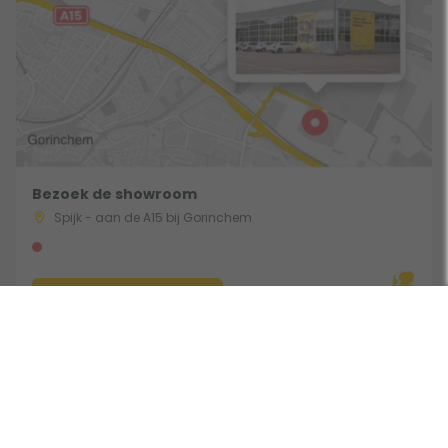
Bezoek de showroom
Spijk - aan de A15 bij Gorinchem
Route & Openingstijden