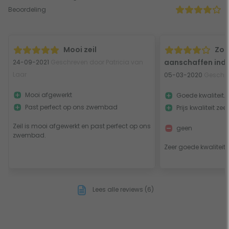
Beoordeling
Mooi zeil
Zou
aanschaffen indi
24-09-2021
Geschreven door Patricia van
Laar
05-03-2020
Geschre
Mooi afgewerkt
Goede kwaliteit.
Past perfect op ons zwembad
Prijs kwaliteit ze
Zeil is mooi afgewerkt en past perfect op ons
geen
zwembad.
Zeer goede kwaliteit.
Lees alle reviews (6)