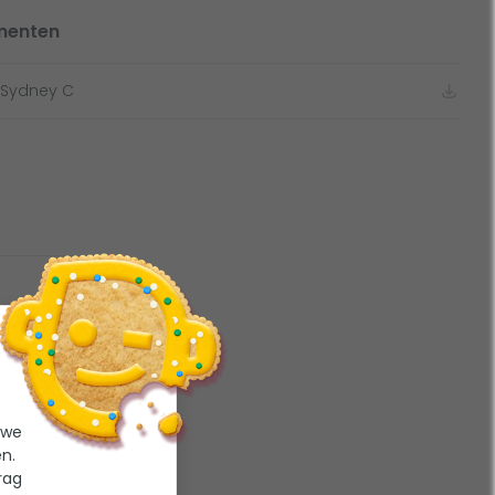
menten
n Sydney C
ping
 we
n.
rag