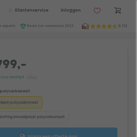
Klantenservice
Inloggen
9 /10
 experts
Beste tuin webwinkel 2023
799,-
aar levertijd
uitleg
polycarbonaat
olkern polycarbonaat
rzichtig kanaalplaat polycarbonaat
Vraag een offerte aan