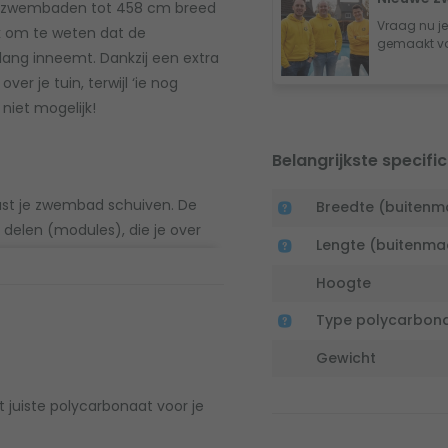
er zwembaden tot 458 cm breed
Vraag nu je
ijk om te weten dat de
gemaakt vo
ang inneemt. Dankzij een extra
r je tuin, terwijl ‘ie nog
 niet mogelijk!
Belangrijkste specific
aast je zwembad schuiven. De
Breedte (buitenm
delen (modules), die je over
Lengte (buitenma
 vier modules. Door extra rails,
 de overkapping helemaal naast
Hoogte
 cm of 323 cm voor maximale
Type polycarbon
Gewicht
et juiste polycarbonaat voor je
eerd, afhankelijk van je