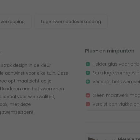
verkapping
Lage zwembadoverkapping
Plus- en minpunten
g
Helder glas voor onb
trak design in de kleur
Extra lage vormgeving
nde aanwinst voor elke tuin. Deze
mee optimaal zicht op je
Verlengt het zwemse
eld kinderen aan het zwemmen
Geen maatwerk moge
ideaal voor wie kwaliteit,
Vereist een vlakke on
 ook, met deze
g zwemseizoen!
Nieuwe z