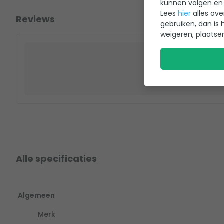
kunnen volgen en 
Lees
hier
alles ove
Reviews
gebruiken, dan is 
weigeren, plaatse
Alle specificaties
Algemeen
Merk