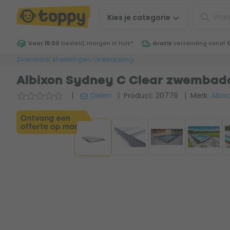
Kies je
categorie
Voor 18:00
besteld, morgen in huis
*
Gratis
verzending vanaf 
Zwembad
/
Afdekkingen
/
Overkapping
Albixon Sydney C Clear zwembad
|
Delen
| Product: 20776
| Merk:
Albix