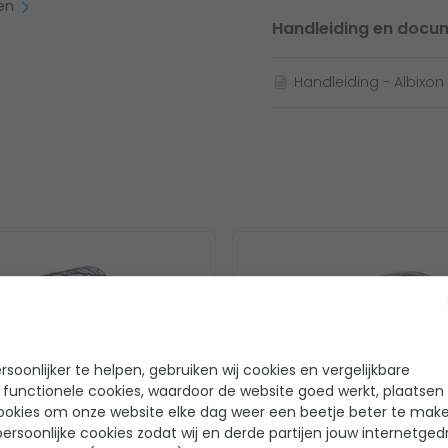
nstructie beschikbaar, en voor
pen
Handleiding en docu
fundering superbelangrijk!
Handleiding - Albixo
zwembadoverkapping
Lage zwembadoverkap
soonlijker te helpen, gebruiken wij cookies en vergelijkbare
 functionele cookies, waardoor de website goed werkt, plaatsen
ookies om onze website elke dag weer een beetje beter te make
ersoonlijke cookies zodat wij en derde partijen jouw internetged