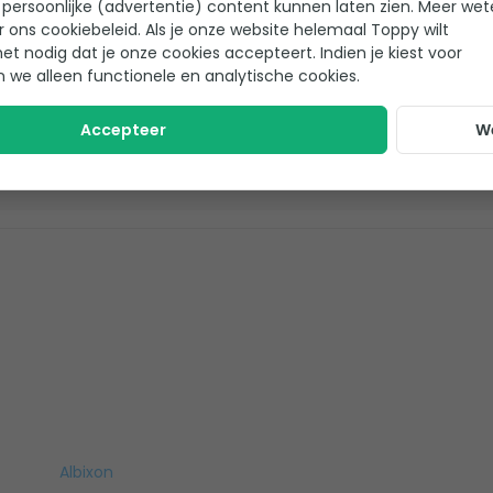
persoonlijke (advertentie) content kunnen laten zien. Meer we
r ons cookiebeleid. Als je onze website helemaal Toppy wilt
het nodig dat je onze cookies accepteert. Indien je kiest voor
n we alleen functionele en analytische cookies.
Accepteer
W
Helaas!
Er zijn nog geen reviews geschreven voor dit product
Albixon