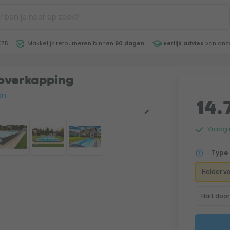
€75
Makkelijk retourneren binnen
90 dagen
Eerlijk advies
van onze
overkapping
on
14.
Vraag n
Type 
Helder v
Half doo