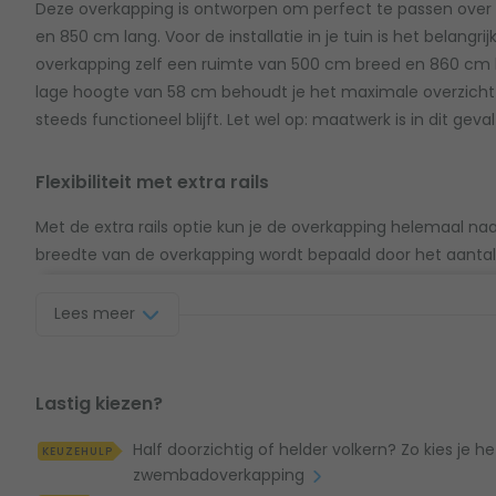
Deze overkapping is ontworpen om perfect te passen ov
en 850 cm lang. Voor de installatie in je tuin is het belangr
overkapping zelf een ruimte van 500 cm breed en 860 cm l
lage hoogte van 58 cm behoudt je het maximale overzicht ove
steeds functioneel blijft. Let wel op: maatwerk is in dit geval
Flexibiliteit met extra rails
Met de extra rails optie kun je de overkapping helemaal n
breedte van de overkapping wordt bepaald door het aantal 
elkaar kunt schuiven. In dit geval bestaat de overkapping uit
minstens zo breed als deze module, toe te voegen, kun je
Lees meer
je zwembad plaatsen. Kies uit extra rails van 250 cm, 280
flexibiliteit!
Lastig kiezen?
Installatie en leveringsopties
Half doorzichtig of helder volkern? Zo kies je h
KEUZEHULP
Je kunt kiezen voor levering in onderdelen of voorgeassembl
zwembadoverkapping