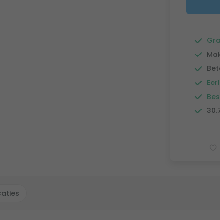
Gra
Mak
Bet
Eerl
Bes
30.
caties