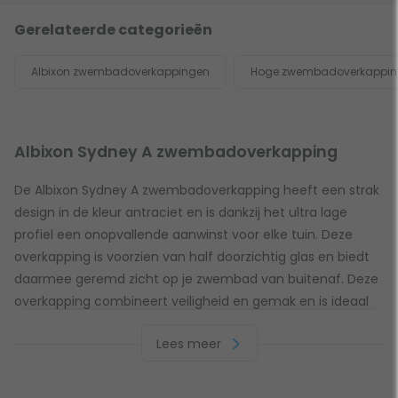
Gerelateerde categorieën
Albixon zwembadoverkappingen
Hoge zwembadoverkappi
Albixon Sydney A zwembadoverkapping
De Albixon Sydney A zwembadoverkapping heeft een strak
design in de kleur antraciet en is dankzij het ultra lage
profiel een onopvallende aanwinst voor elke tuin. Deze
overkapping is voorzien van half doorzichtig glas en biedt
daarmee geremd zicht op je zwembad van buitenaf. Deze
overkapping combineert veiligheid en gemak en is ideaal
voor wie kwaliteit, duurzaamheid en zicht op de tuin
Lees meer
waardeert. Hoe dan ook, met deze zwembadoverkapping
geniet je gegarandeerd van een lang zwemseizoen!