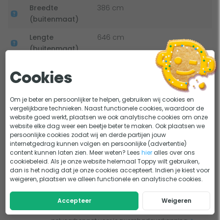
minstens zo breed als deze module, toe te voegen, kun je
Breedte
386 cm
de overkapping helemaal naast je zwembad plaatsen. Kies
(buitenmaat)
uit extra rails van 250 cm, 280 cm of 323 cm voor
Lengte
646 cm
maximale flexibiliteit!
(buitenmaat)
Hoogte
48 cm
Installatie en leveringsopties
Cookies
Type
Half doorzichtig kanaalplaat
Je kunt kiezen voor levering in onderdelen of
polycarbonaat
polycarbonaat
Om je beter en persoonlijker te helpen, gebruiken wij cookies en
voorgeassembleerd, afhankelijk van je voorkeur. Voor doe-
vergelijkbare technieken. Naast functionele cookies, waardoor de
Bekijk alle specificaties
Gewicht
610 kg
het-zelvers is een duidelijke installatieinstructie
website goed werkt, plaatsen we ook analytische cookies om onze
website elke dag weer een beetje beter te maken. Ook plaatsen we
beschikbaar, en voor een veilige montage is een vlakke
persoonlijke cookies zodat wij en derde partijen jouw
Handleiding en documenten
ondergrond met stevige fundering superbelangrijk!
internetgedrag kunnen volgen en persoonlijke (advertentie)
content kunnen laten zien. Meer weten? Lees
hier
alles over ons
Handleiding - Albixon Sydney A
cookiebeleid. Als je onze website helemaal Toppy wilt gebruiken,
dan is het nodig dat je onze cookies accepteert. Indien je kiest voor
weigeren, plaatsen we alleen functionele en analytische cookies.
Lastig kiezen?
Accepteer
Weigeren
Half doorzichtig of helder volkern? Zo kies je het juiste
KEUZEHULP