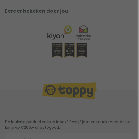
Natuurlijk zijn er ook een aantal gevallen die niet onder de
Eerder bekeken door jou
garantie vallen. De gevallen die niet onder de garantie van
Osprey vallen zijn:
Vervuiling en milieu
(On)opzettelijke schade en slijtage
Reisschade
Schade aan ritsen door verkeerd gebruik
Lijkt deze rugzak perfect aan te sluiten op jouw
wensenlijstje maar ben je een man? Klik dan
hier
voor de
mannelijke variant!
De leukste producten in je inbox? Schrijf je in en maak maandelijks
kans op €250,- shoptegoed.