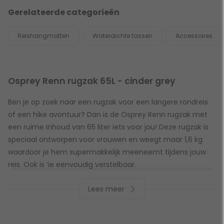
Gerelateerde categorieën
Reishangmatten
Waterdichte tassen
Accessoires
Osprey Renn rugzak 65L - cinder grey
Ben je op zoek naar een rugzak voor een langere rondreis
of een hike avontuur? Dan is de Osprey Renn rugzak met
een ruime inhoud van 65 liter iets voor jou! Deze rugzak is
speciaal ontworpen voor vrouwen en weegt maar 1,6 kg
waardoor je hem supermakkelijk meeneemt tijdens jouw
reis. Ook is ‘ie eenvoudig verstelbaar.
Lees meer
Verstelbaar in ruglengte
De Osprey Rook rugzak is gemaakt van een mix van Nylon