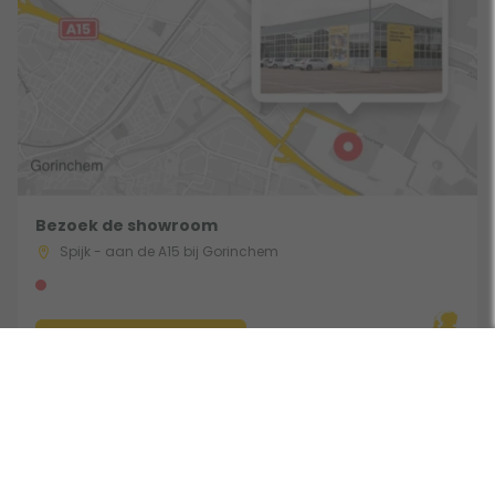
Bezoek de showroom
Spijk - aan de A15 bij Gorinchem
Route & Openingstijden