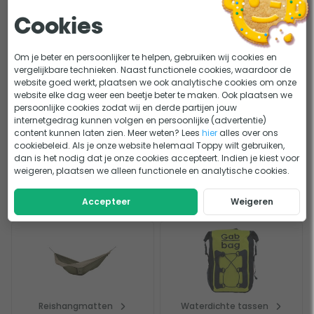
tijdens je hike avontuur. Speciaal daarvoor heeft deze tas
aan allebei de zijkanten een opening voor een waterfles,
Bekijk alle specificaties
Cookies
zodat je altijd even een slokje water neemt. Daarnaast zijn
de heupbanden voorzien van zakjes waar je kleine spullen
Handleiding en documenten
Om je beter en persoonlijker te helpen, gebruiken wij cookies en
in kwijt kan zoals je telefoon, zonnebrand, lippenbalsem en
vergelijkbare technieken. Naast functionele cookies, waardoor de
website goed werkt, plaatsen we ook analytische cookies om onze
kleingeld. Handig!
Handleiding Osprey Rook/Renn rugzakserie
website elke dag weer een beetje beter te maken. Ook plaatsen we
persoonlijke cookies zodat wij en derde partijen jouw
internetgedrag kunnen volgen en persoonlijke (advertentie)
Volgorde van aantrekken
content kunnen laten zien. Meer weten? Lees
hier
alles over ons
Lastig kiezen?
cookiebeleid. Als je onze website helemaal Toppy wilt gebruiken,
De Osprey Rook rugzak heeft heel veel bandjes. Met de
dan is het nodig dat je onze cookies accepteert. Indien je kiest voor
Wat je moet weten over een waterdichte rugzak
ADVIES
weigeren, plaatsen we alleen functionele en analytische cookies.
compressiebanden krijg je allereerst alle lege plekken weg
en maak je de rugzak eenvoudig stabiel en passend.
Dit bekeken anderen
Accepteer
Weigeren
Daarnaast zijn er ook nog andere bandjes. Maar hoe trek je
deze op de goede manier aan? Maak als eerst de
heupband dicht en trek ‘m aan. Daarna trek je je
schouderband en de loadlifter aan. Doordat je de rugzak in
deze volgorde aantrekt, voel je de rugzak vooral op je
heupen en minder op je schouders. Laat het avontuur
Reishangmatten
Waterdichte tassen
maar beginnen!