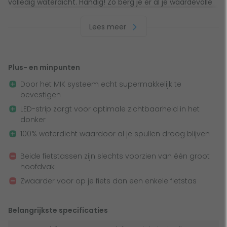
volledig waterdicht. Handig! Zo berg je er al je waardevolle
spullen in op, zonder dat deze nat regenen. Ook aan
Lees meer
veiligheid is gedacht. Dankzij de geïntegreerde LED-strip
ben je namelijk goed zichtbaar in het donker.
Plus- en minpunten
Eenvoudig te bevestigen met MIK systeem
Door het MIK systeem echt supermakkelijk te
Heeft jouw fiets een MIK bagagedrager? Dan is deze
bevestigen
fietstas gemakkelijk te plaatsen. De Basil SoHo Mik fietstas
LED-strip zorgt voor optimale zichtbaarheid in het
is voorzien van een voorgemonteerde MIK adapter plaat.
donker
Zo klik je jouw fietstas super snel op de bagagedrager.
100% waterdicht waardoor al je spullen droog blijven
Daarnaast neem je de fietstas met hetzelfde gemak weer
van de fiets af. Is je fiets niet voorzien van een MIK-
Beide fietstassen zijn slechts voorzien van één groot
bagagedrager? Dan kun je deze fietstas met behulp van
hoofdvak
een MIK-carrierplaat bevestigen.
Zwaarder voor op je fiets dan een enkele fietstas
Optimale zichtbaarheid dankzij geïntegreerde
Belangrijkste specificaties
LED-strip