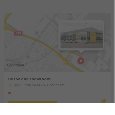
Bezoek de showroom
Spijk - aan de A15 bij Gorinchem
Route & Openingstijden