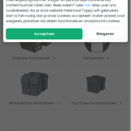
content kunnen laten zien. Meer weten? Lees
hier
alles over ons
cookiebeleid. Als je onze website helemaal Toppy wilt gebruiken,
Dit bekeken anderen
dan is het nodig dat je onze cookies accepteert. Indien je kiest voor
weigeren, plaatsen we alleen functionele en analytische cookies.
Accepteer
Weigeren
Dubbele fietstassen
Fietssloten
Waterdichte fietstassen
Top 10 beste fietstassen