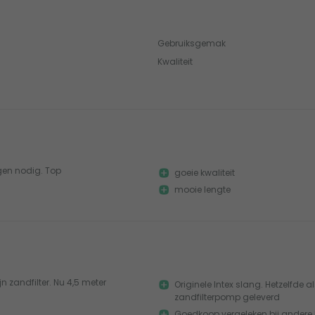
Gebruiksgemak
Kwaliteit
gen nodig. Top
goeie kwaliteit
mooie lengte
 zandfilter. Nu 4,5 meter
Originele Intex slang. Hetzelfde al
zandfilterpomp geleverd
Goedkoop vergeleken bij andere 