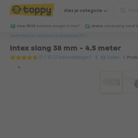
Kies je
categorie
Voor 18:00
besteld, morgen in huis
*
Gratis
verzending vanaf 
Zwembad
/
Accessoires & speelgoed
/
PVC
Intex slang 38 mm - 4,5 meter
10 / 10 (2 beoordelingen)
|
Delen
| Produ