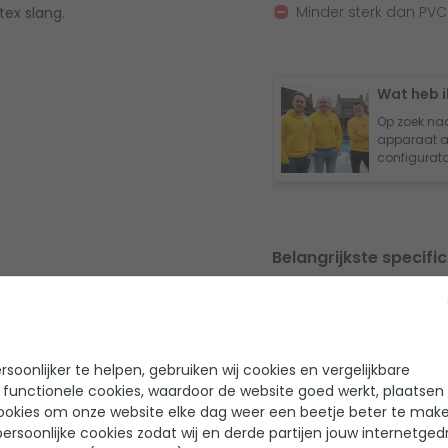
Minder sterk dan PVC
tex slang.
Wat heb i
Op zoek na
apparaat a
configurator
Belangrijkste specific
Diameter
Lengte
soonlijker te helpen, gebruiken wij cookies en vergelijkbare
Materiaal
 functionele cookies, waardoor de website goed werkt, plaatsen
ookies om onze website elke dag weer een beetje beter te make
Geschikt voor typ
ersoonlijke cookies zodat wij en derde partijen jouw internetged
zwembad