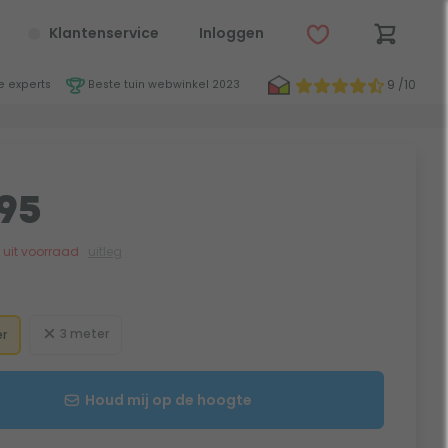
Klantenservice
Inloggen
9 /10
 experts
Beste tuin webwinkel 2023
95
jk uit voorraad
uitleg
3 meter
r
Houd mij op de hoogte