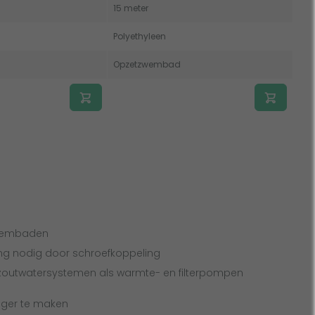
15 meter
Polyethyleen
Opzetzwembad
zwembaden
ng nodig door schroefkoppeling
 zoutwatersystemen als warmte- en filterpompen
langer te maken