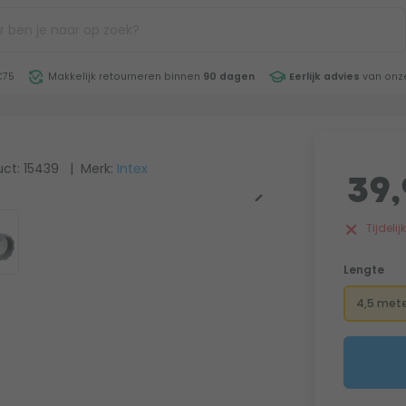
€75
Makkelijk retourneren binnen
90 dagen
Eerlijk advies
van onze
ct: 15439
| Merk:
Intex
39,
Tijdeli
Lengte
4,5 mete