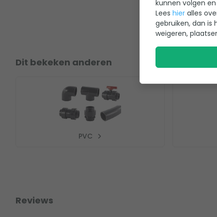
kunnen volgen en 
Lees
hier
alles ove
gebruiken, dan is 
weigeren, plaatse
Dit bekeken anderen
PVC
Reviews