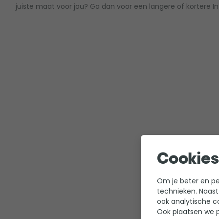
juiste maat voor jou? Ga dan voor een langere of kortere In
Cookies
Om je beter en per
technieken. Naast
ook analytische c
Ook plaatsen we p