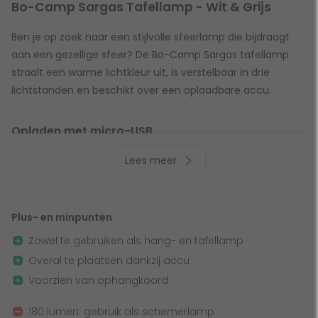
Bo-Camp Sargas Tafellamp - Wit & Grijs
Ben je op zoek naar een stijlvolle sfeerlamp die bijdraagt
aan een gezellige sfeer? De Bo-Camp Sargas tafellamp
straalt een warme lichtkleur uit, is verstelbaar in drie
lichtstanden en beschikt over een oplaadbare accu.
Opladen met micro-USB
De brandduur van deze lamp ligt op 60-18 uur. Bij gebruik
Lees meer
op de maximale stand ligt de brandduur op 18 uur en op
minimale stand op 60 uur. Is je lamp leeg? Geen probleem!
De lamp is voorzien van een accu. Je laadt deze accu
Plus- en minpunten
eenvoudig op met de meegeleverde micro-USB kabel.
Zowel te gebruiken als hang- en tafellamp
Hierdoor ben je niet afhankelijk van zonne-energie. Wel zo
Overal te plaatsen dankzij accu
handig als je in ons onvoorspelbare kikkerlandje op vakantie
Voorzien van ophangkoord
gaat!
180 lumen: gebruik als schemerlamp