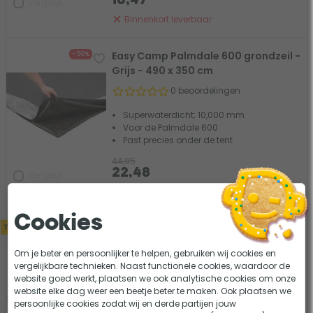
10,47
Vergelijk
Binnenkort leverbaar
Easy Camp Palmdale 600 grondzeil -
- 50%
Grijs - 490 x 350 cm
0 beoordelingen
Superwaterdicht; 10,000 mm
Voor de Palmdale 600
Past precies onder de tent
44,95
22,48
Vergelijk
Tijdelijk uit voorraad
Cookies
Topper
Bo-Camp Urban Outdoor
- 30%
Streeterville binnentent - 3
Om je beter en persoonlijker te helpen, gebruiken wij cookies en
personen
vergelijkbare technieken. Naast functionele cookies, waardoor de
website goed werkt, plaatsen we ook analytische cookies om onze
2 beoordelingen
website elke dag weer een beetje beter te maken. Ook plaatsen we
Met 3 opbergvakken
persoonlijke cookies zodat wij en derde partijen jouw