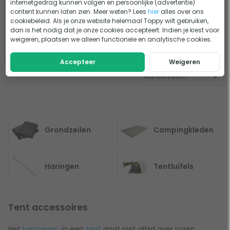
Voorzien van 2 mesh deuren
internetgedrag kunnen volgen en persoonlijke (advertentie)
Zorgt voor betere isolatie
content kunnen laten zien. Meer weten? Lees
hier
alles over ons
cookiebeleid. Als je onze website helemaal Toppy wilt gebruiken,
88,95
dan is het nodig dat je onze cookies accepteert. Indien je kiest voor
62,27
Vergelijk
weigeren, plaatsen we alleen functionele en analytische cookies.
Tijdelijk uit voorraad
Accepteer
Weigeren
Grondzeilen
Campingkleden
Haringen
Tentluifels
Tent accessoires
Het
kamperen
in een
tent
gaat niet altijd over rozen.