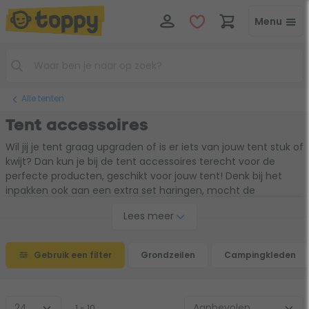
Menu
Alle tenten
Tent accessoires
Wil jij je tent graag upgraden of is er iets van jouw tent stuk of
kwijt? Dan kun je bij de tent accessoires terecht voor de
perfecte producten, geschikt voor jouw tent! Denk bij het
inpakken ook aan een extra set haringen, mocht de
ondergrond toch harder zijn dan gedacht. En heb je al een
Lees meer
luifel, tarp of windscherm voor extra beschutting? Maak
gebruik van de keuzehulp aan de linkerzijde en vind jouw
geschikte accessoire.
Gebruik een filter
Grondzeilen
Campingkleden
1 - 10