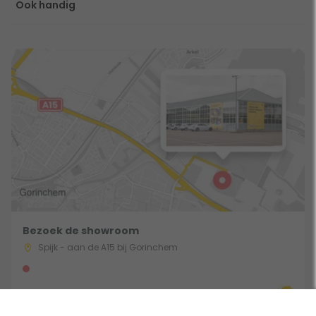
Ook handig
Bezoek de showroom
Spijk - aan de A15 bij Gorinchem
Route & Openingstijden