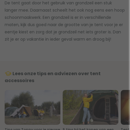
De tent gaat door het gebruik van grondzeil een stuk
langer mee. Daarnaast scheelt het ook nog eens een hoop
schoonmaakwerk. Een grondzeil is er in verschillende
maten, kijk dus goed naar de grootte van je tent voor je er
eentje kiest en zorg dat je grondzeil net iets groter is. Dan
zit je er op vakantie in ieder geval warm en droog bij!
Lees onze tips en adviezen over tent
accessoires
Tips van Toppy voor je nieuwe
5 tips bij het kopen van een
Tent