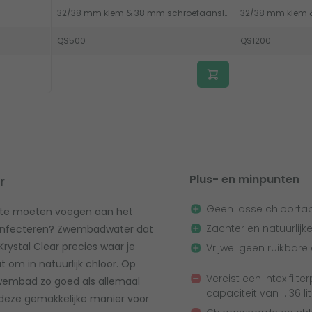
32/38 mm klem & 38 mm schroefaansluiting
QS500
QS1200
Plus- en minpunten
r
Geen losse chloorta
e te moeten voegen aan het
Zachter en natuurlij
desinfecteren? Zwembadwater dat
rystal Clear precies waar je
Vrijwel geen ruikbare
om in natuurlijk chloor. Op
Vereist een Intex fil
zwembad zo goed als allemaal
capaciteit van 1.136 li
deze gemakkelijke manier voor