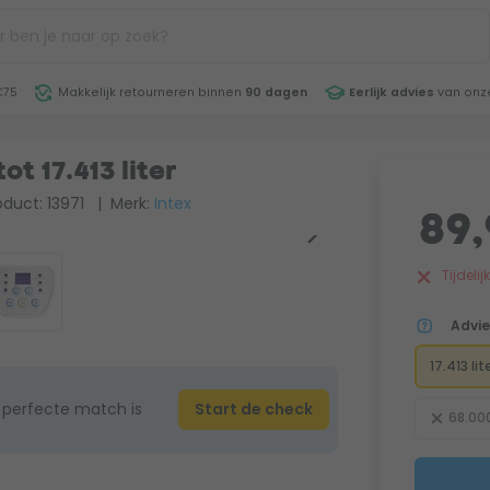
€75
Makkelijk retourneren binnen
90 dagen
Eerlijk advies
van onze
t 17.413 liter
duct: 13971
| Merk:
Intex
89,
Tijdeli
Advi
17.413 lit
 perfecte match is
Start de check
68.000 