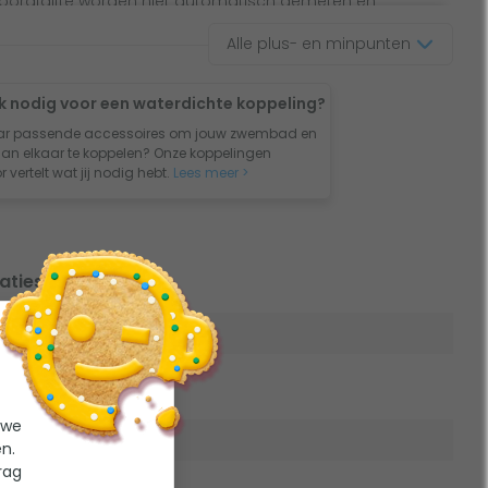
oorafgifte worden niet automatisch gemeten en
Alle plus- en minpunten
k nodig voor een waterdichte koppeling?
ar passende accessoires om jouw zwembad en
an elkaar te koppelen? Onze koppelingen
 vertelt wat jij nodig hebt.
Lees meer >
aties
mbad
17 m3
 we
iging
n.
rag
12 V