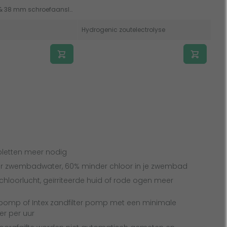
32/38 mm klem & 38 mm schroefaansluiting
Hydrogenic zoutelectrolyse
bletten meer nodig
ker zwembadwater, 60% minder chloor in je zwembad
 chloorlucht, geïrriteerde huid of rode ogen meer
terpomp of Intex zandfilter pomp met een minimale
ter per uur