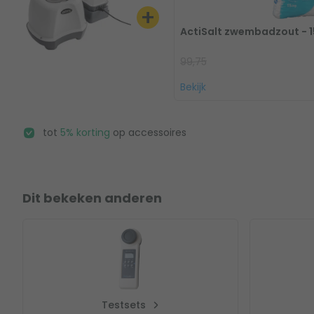
+
De meegeleverde aansluiting is geschikt voor zowel 32 
ActiSalt zwembadzout - 1
Hoeveel zwembadzout heb ik nodig?
99,75
Hoeveel zout je nodig hebt is afhankelijk van het aantal lit
Bekijk
volgende berekening aan: aantal liters water / 250 = beno
Zwembadzout is onuitputtelijk en hoef je alleen maar toe te
tot
5% korting
op accessoires
zwemseizoen en wanneer je het water (gedeeltelijk) ververs
berekening opnieuw uit over enkel het nieuw toegevoegde aa
Dit bekeken anderen
Testsets