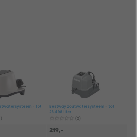
utwatersysteem - tot
Bestway zoutwatersysteem - tot
26.498 liter
9)
(0)
219,-