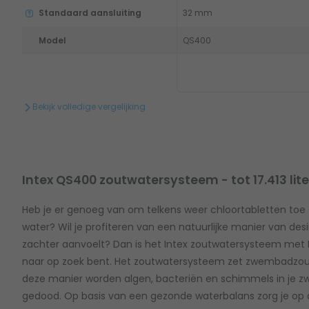
Standaard aansluiting
32 mm
Model
QS400
Bekijk volledige vergelijking
Intex QS400 zoutwatersysteem - tot 17.413 lite
Heb je er genoeg van om telkens weer chloortabletten to
water? Wil je profiteren van een natuurlijke manier van 
zachter aanvoelt? Dan is het Intex zoutwatersysteem met K
naar op zoek bent. Het zoutwatersysteem zet zwembadzout 
deze manier worden algen, bacteriën en schimmels in je 
gedood. Op basis van een gezonde waterbalans zorg je op 