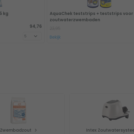
mm zwembaden.
5 kg
AquaChek teststrips + teststrips voor
zoutwaterzwembaden
94,76
23,95
ers water in je zwembad. Houd de
Bekijk
digde aantal kg zwembadzout.
 voegen bij de start van het
t. Voer in dat laatste geval de
ntal liters water.
Zwembadzout
Intex Zoutwatersyst