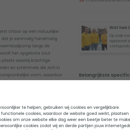
Chloorwaarde en chl
aangepast
Wat heb i
rst chloor op een natuurlijke
Op zoek na
t dat je eenmalig handmatig
apparaat a
de zwembadpomp langs de
configurator
 wordt het opgeloste zout
 plaats waarbij krachtige
riën en schimmels die zich in
Belangrijkste specific
e oorspronkelijke vorm, waardoor
Max inhoud zwe
Met redox sensor
(chloor)
soonlijker te helpen, gebruiken wij cookies en vergelijkbare
en zorgen voor de sterkste en
 functionele cookies, waardoor de website goed werkt, plaatsen
Doorstroombeveil
t van de tijdelijke oxidanten is
ookies om onze website elke dag weer een beetje beter te make
resultaat te krijgen als na het
ersoonlijke cookies zodat wij en derde partijen jouw internetged
Spanning