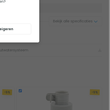
ten?
iting
32 mm
Bekijk alle specificaties
eigeren
menten
zoutwatersysteem
-5%
-5%