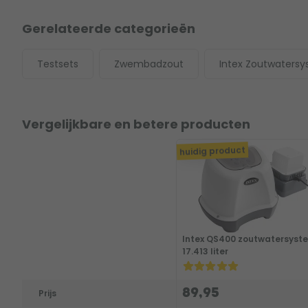
Gerelateerde categorieën
Testsets
Zwembadzout
Intex Zoutwaters
Vergelijkbare en betere producten
huidig product
Intex QS400 zoutwatersyste
17.413 liter
89,95
Prijs