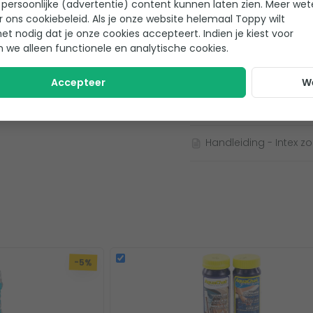
persoonlijke (advertentie) content kunnen laten zien. Meer we
geen huidirritaties, geen rode
r ons cookiebeleid. Als je onze website helemaal Toppy wilt
Standaard aanslu
loor.
het nodig dat je onze cookies accepteert. Indien je kiest voor
n we alleen functionele en analytische cookies.
Accepteer
W
r die de chloorafgifte tijdig
Handleiding en docu
n. Wat je wel even zelf moet
meet de chloorwaarde eenvoudig
Handleiding - Intex 
ter zwembad mag tussen de 0,5
teem
k te kunnen laten doen heb je
-5%