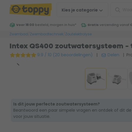
Kies je
categorie
Voor 18:00
besteld, morgen in huis
*
Gratis
verzending vanaf 
Zwembad
/
Zwembadtechniek
/
Zoutelektrolyse
Intex QS400 zoutwatersysteem - to
9.9 / 10 (20 beoordelingen)
|
Delen
| Pro
Is dit jouw perfecte zoutwatersysteem?
Beantwoord een paar simpele vragen en ontdek of dit de
voor jouw situatie.