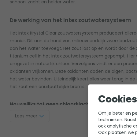
schoon, zacht en helder water.
De werking van het Intex zoutwatersysteem
Het Intex Krystal Clear zoutwatersysteem produceert alleree
manier. Dit aan de hand van milieuvriendelijk zwembadzou
aan het water toevoegt. Het zout lost op en wordt door 
titanium cell in het Intex zoutwatersysteem gepompt. Hier
omgezet in natuurlijk chloor. Vervolgens vindt er een proces
oxidanten vrijkomen. Deze oxidanten doden de algen, bacte
het water bevinden. Uiteindelijk keert alles weer terug in d
het zout een onuitputtelijke bron is.
Cookies
Nauwelijks tot geen chloorklachten
Om je beter en per
Lees meer
De combinatie van natuurlijk chloor met krachtige oxidant
technieken. Naast
veiligste manier van waterdesinfectie. Dankzij de effectivitei
ook analytische c
er tot 60% minder chloor benodigd om hetzelfde desinfectie 
Ook plaatsen we p