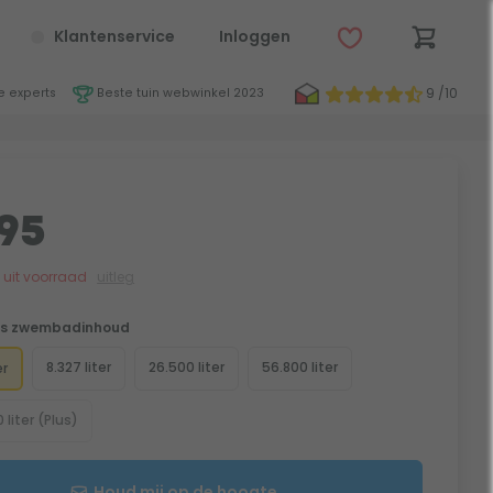
Klantenservice
Inloggen
9 /10
 experts
Beste tuin webwinkel 2023
95
jk uit voorraad
uitleg
es zwembadinhoud
8.327 liter
26.500 liter
56.800 liter
er
liter (Plus)
Houd mij op de hoogte