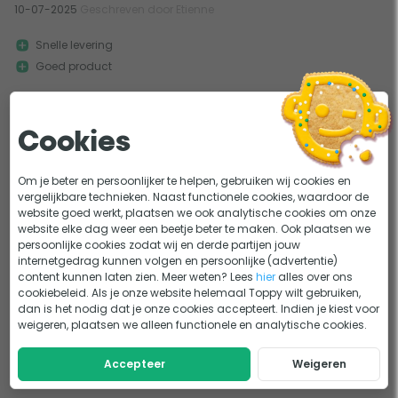
10-07-2025
Geschreven door Etienne
Snelle levering
Goed product
Snel een lamp voor de vijver moeten kopen. Terecht gekomen bij
Toppy. Snelle levering en niet al te...
Meer
Cookies
Om je beter en persoonlijker te helpen, gebruiken wij cookies en
vergelijkbare technieken. Naast functionele cookies, waardoor de
1
website goed werkt, plaatsen we ook analytische cookies om onze
website elke dag weer een beetje beter te maken. Ook plaatsen we
persoonlijke cookies zodat wij en derde partijen jouw
internetgedrag kunnen volgen en persoonlijke (advertentie)
content kunnen laten zien. Meer weten? Lees
hier
alles over ons
cookiebeleid. Als je onze website helemaal Toppy wilt gebruiken,
dan is het nodig dat je onze cookies accepteert. Indien je kiest voor
weigeren, plaatsen we alleen functionele en analytische cookies.
Accepteer
Weigeren